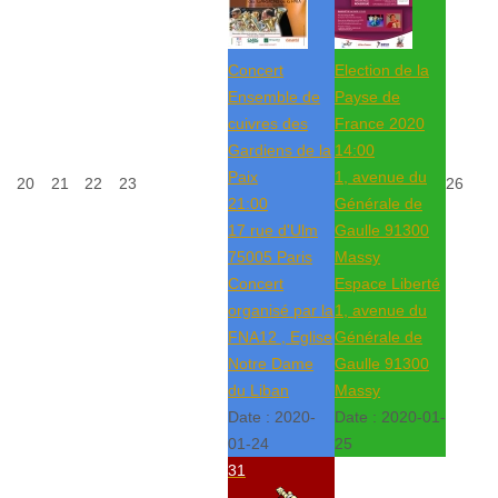
Concert
Election de la
Ensemble de
Payse de
cuivres des
France 2020
Gardiens de la
14:00
Paix
1, avenue du
20
21
22
23
26
21:00
Générale de
17 rue d'Ulm
Gaulle 91300
75005 Paris
Massy
Concert
Espace Liberté
organisé par la
1, avenue du
FNA12 , Eglise
Générale de
Notre Dame
Gaulle 91300
du Liban
Massy
Date :
2020-
Date :
2020-01-
01-24
25
31