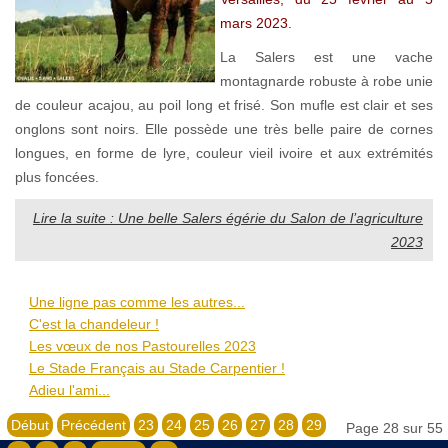
mars 2023.
La Salers est une vache
montagnarde robuste à robe unie
de couleur acajou, au poil long et frisé. Son mufle est clair et ses
onglons sont noirs. Elle possède une très belle paire de cornes
longues, en forme de lyre, couleur vieil ivoire et aux extrémités
plus foncées.
Lire la suite : Une belle Salers égérie du Salon de l’agriculture
2023
Une ligne pas comme les autres...
C'est la chandeleur !
Les vœux de nos Pastourelles 2023
Le Stade Français au Stade Carpentier !
Adieu l'ami...
Début
Précédent
23
24
25
26
27
28
29
Page 28 sur 55