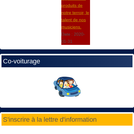
produits de
notre terroir, le
talent de nos
musiciens.
Date :
2020-
01-31
Co-voiturage
S'inscrire à la lettre d'information