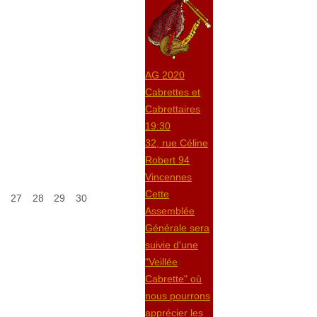
AG 2020
Cabrettes et
Cabrettaires
19:30
32, rue Céline
Robert 94
Vincennes
Cette
27
28
29
30
Assemblée
Générale sera
suivie d'une
"Veillée
Cabrette" où
nous pourrons
apprécier les