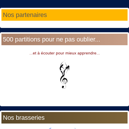
Année
Mois
Année
Mois
Nos partenaires
précédente
précédent
suivante
suivant
500 partitions pour ne pas oublier...
...et à écouter pour mieux apprendre...
Nos brasseries