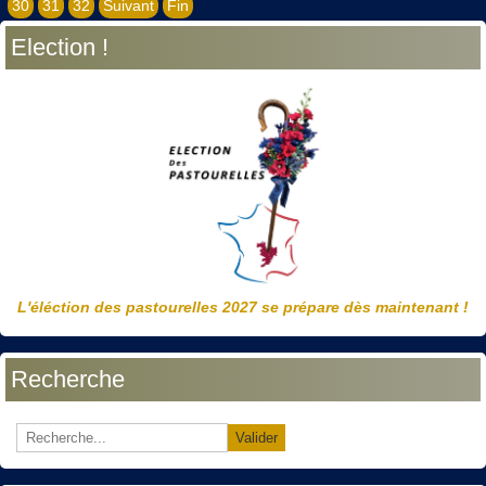
30
31
32
Suivant
Fin
Election !
L'éléction des pastourelles 2027 se prépare dès maintenant !
Recherche
Valider