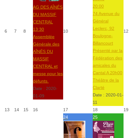
20:00
AG DES AÎNÉS
74 Avenue du
DU MASSIF
Général
CENTRAL
Leclerc, 92
13:30
6
7
8
10
12
Boulogne-
Assemblée
Billancourt
Générale des
Présenté par la
AÎNÉS DU
Fédération des
MASSIF
amicales du
CENTRAL et
Cantal A 20h00
messe pour les
Théâtre de la
défunts.
Clarté
Date :
2020-
Date :
2020-01-
01-09
11
13
14
15
16
17
18
19
24
25