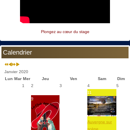
Plongez au cœur du stage
Calendrier
Janvier 2020
Lun
Mar
Mer
Jeu
Ven
Sam
Dim
1
2
3
4
5
11
9
Auvergne sur
scène