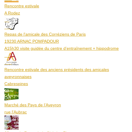
Rencontre estivale
A Rodez
23
Aoû
Repas de l'amicale des Corréziens de Paris
19230 ARNAC POMPADOUR
A15h30 visite guidée du centre d’entraînement + hippodrome
25
Aoû
Rencontre estivale des anciens présidents des amicales
aveyronnaises
Cabrespines
09
Oct
Marché des Pays de l’Aveyron
rue l'Aubrac
21
Nov