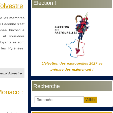
Election !
précédente
précédent
suivante
suivant
olvestre
que les membres
e Garonne s’est
nnée bucolique
 et sous-bois
doyants se sont
 les Pyrénées,
L'éléction des pastourelles 2027 se
prépare dès maintenant !
Rieux-Volvestre
Recherche
 Monaco :
Valider