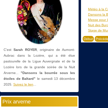
Météo à la C
Dansons la 
Messe pour l
Nuit des Bur
Stage de Musi
Début
Précéde
C’est
Sarah ROYER
, originaire de Aumont-
Aubrac dans la Lozère, qui a été élue
pastourelle de la Ligue Auvergnate et de la
Lozère lors de la grande soirée de la Nuit
Arverne...
"Dansons la bourrée sous les
étoiles de Baltard"
le
samedi 13 décembre
2025.
Suivez le lien
...
Prix arverne