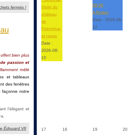
09:00
Visite du
ichets fermés !
A Rodez
château
Date :
2026-08-
de
12
 au
Polminhac
et repas
Date :
2026-08-
offert bien plus
10
 de passion et
illamment mêlé
es et tableaux
ant des fenêtres
i façonne notre
nt l'élégant et
ra.
re Édouard VII
17
18
19
20