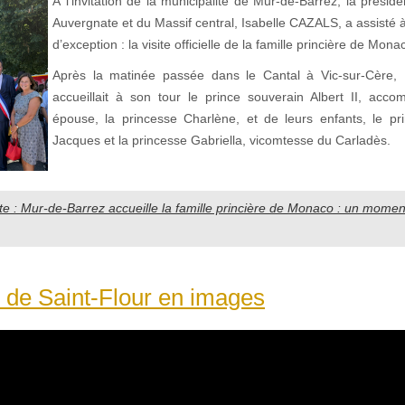
À l’invitation de la municipalité de Mur-de-Barrez, la présid
Auvergnate et du Massif central, Isabelle CAZALS, a assisté
d’exception : la visite officielle de la famille princière de Mona
Après la matinée passée dans le Cantal à Vic-sur-Cère,
accueillait à son tour le prince souverain Albert II, ac
épouse, la princesse Charlène, et de leurs enfants, le pri
Jacques et la princesse Gabriella, vicomtesse du Carladès.
uite : Mur-de-Barrez accueille la famille princière de Monaco : un moment
 de Saint-Flour en images