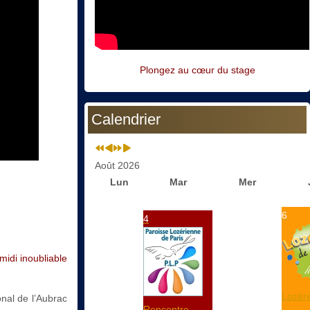
Plongez au cœur du stage
Calendrier
Août 2026
Lun
Mar
Mer
6
4
midi inoubliable
Lozère
onal de l’Aubrac
Rencontre