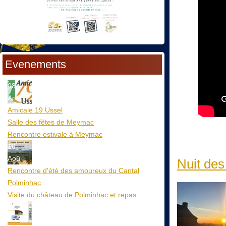
Evenements
08
Aoû
Amicale 19 Ussel
Salle des fêtes de Meymac
Rencontre estivale à Meymac
10
Aoû
Nuit des
Rencontre d'été des amoureux du Cantal
Polminhac
Visite du château de Polminhac et repas
12
Aoû