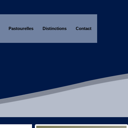
Pastourelles
Distinctions
Contact
Année
Mois
Année
Mois