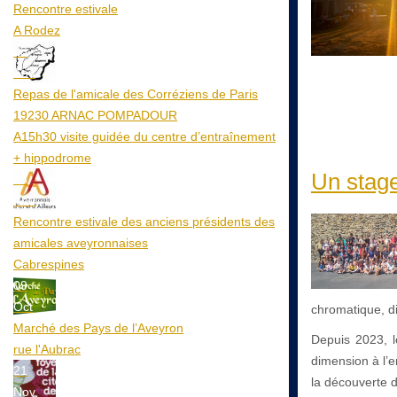
Rencontre estivale
A Rodez
23
Aoû
Repas de l'amicale des Corréziens de Paris
19230 ARNAC POMPADOUR
A15h30 visite guidée du centre d’entraînement
+ hippodrome
Un stage
25
Aoû
Rencontre estivale des anciens présidents des
amicales aveyronnaises
Cabrespines
09
Oct
chromatique, di
Marché des Pays de l’Aveyron
Depuis 2023, le
rue l'Aubrac
dimension à l’e
21
la découverte de
Nov