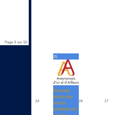
Page 9 sur 55
25
Rencontre
estivale des
24
26
27
anciens
présidents des
amicales