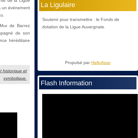
ente de la Ligue
La Ligulaire
 à un événement
co.
Soutenir pour transmettre : le Fonds de
 Mur de Barrez
dotation de la Ligue Auvergnate.
compagné de son
nce héréditaire
Propulsé par
HelloAsso
 historique et
symbolique.
Flash Information