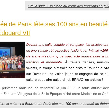
Lire la suite : Un stage au cœur des traditions : à gu
ée de Paris fête ses 100 ans en beauté
Édouard VII
Devant une salle comble et conquise, les artistes ont 
qu’une simple rétrospective folklorique. Intitulé
«100
de transmission »,
ce spectacle anniversaire a br
tradition et modernité.
À travers danses, musiqu
vivants, la troupe a retracé son histoire, tout en ouvr
sur l’avenir : une vision jeune et engagée de ce qu
culture populaire aujourd’hui. BRAVO les artistes !
e printemps radieuse, ce vendredi 13 juin 2025, la foule affluait deva
re Édouard VII, joyau de la Belle Époque niché entre Madeleine et Opé
Lire la suite : La Bourrée de Paris fête ses 100 ans en beauté au théât