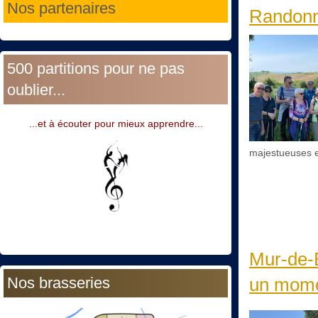
Nos partenaires
Randonné
500 partitions pour ne pas
oublier...
...et à écouter pour mieux apprendre...
majestueuses e
Mur-de-B
Nos brasseries
un momen