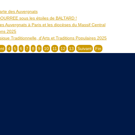
arte des Auvergnats
BOURREE sous les étoiles de BALTARD !
es Auvergnats à Paris et les diocèses du Massif Central
ons 2025
que Traditionnelle, d'Arts et Traditions Populaires 2025
nt
4
5
6
7
8
9
10
11
12
13
Suivant
Fin