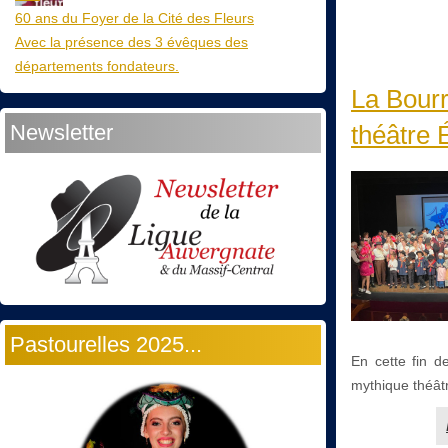
60 ans du Foyer de la Cité des Fleurs
Avec la présence des 3 évêques des
départements fondateurs.
La Bourr
Newsletter
théâtre 
Pastourelles 2025...
En cette fin d
mythique théât