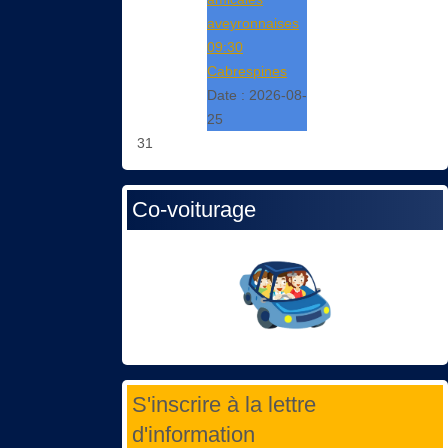
aveyronnaises
09:30
Cabrespines
Date :
2026-08-
25
31
Co-voiturage
S'inscrire à la lettre
d'information