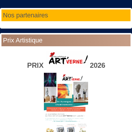
Année
Mois
Année
Mois
Nos partenaires
précédente
précédent
suivante
suivant
Prix Artistique
PRIX
2026