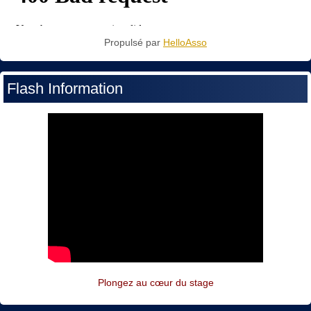
Propulsé par
HelloAsso
Flash Information
Plongez au cœur du stage