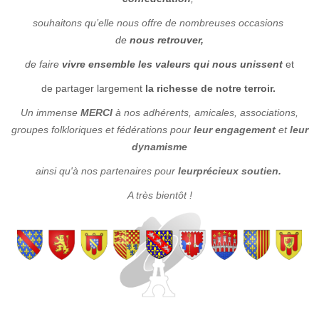
souhaitons qu’elle
n
ous offre de
nombreuses
occasion
s
de
nous retrouver,
de faire
vivre ensemble les valeurs qui nous unissent
et
de partager largement
la richesse de notre terroir.
Un immense
MERCI
à nos adhérents, amicales, associations,
groupes folkloriques et fédérations pour
leur engagement
et
leur
dynamisme
ainsi qu'à nos partenaires pour
leur
précieux soutien.
A très bientôt !