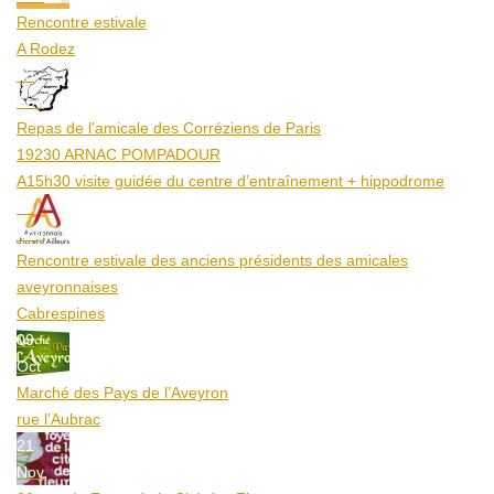
Rencontre estivale
A Rodez
23
Aoû
Repas de l'amicale des Corréziens de Paris
19230 ARNAC POMPADOUR
A15h30 visite guidée du centre d’entraînement + hippodrome
25
Aoû
Rencontre estivale des anciens présidents des amicales
aveyronnaises
Cabrespines
09
Oct
Marché des Pays de l’Aveyron
rue l'Aubrac
21
Nov