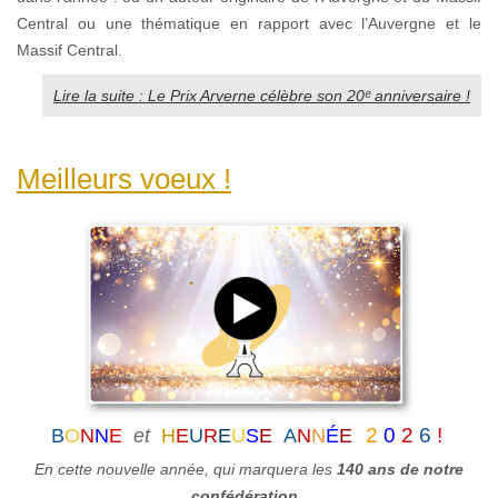
Central ou une thématique en rapport avec l’Auvergne et le
Massif Central.
Lire la suite : Le Prix Arverne célèbre son 20ᵉ anniversaire !
Meilleurs voeux !
2
0
2
6
!
B
O
N
N
E
et
H
E
U
R
E
U
S
E
A
N
N
É
E
En cette nouvelle année, qui marquera
les
140 ans de notre
confédération
,