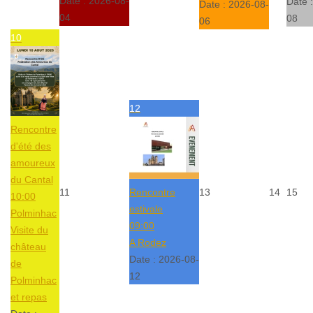
Date :
2026-08-
Date 
Date :
2026-08-
04
08
06
10
12
Rencontre
d'été des
amoureux
du Cantal
11
Rencontre
13
14
15
10:00
estivale
Polminhac
09:00
Visite du
A Rodez
château
Date :
2026-08-
de
12
Polminhac
et repas