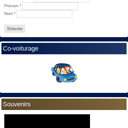
Prénom
*
Nom
*
Co-voiturage
Souvenirs