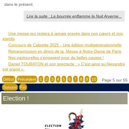
dans le présent.
Lire la suite : La bourrée enflamme la Nuit Arverne...
Une messe qui restera à jamais gravée dans nos cœurs et nos
esprits
Concours de Cabrette 2025 - Une édition multigénérationnelle
Retransmission en direct de la Messe à Notre-Dame de Paris
Nos pastourelles s’engagent pour de belles causes !
Daniel TOURATON et son spectacle : « C’est ainsi qu’Alexandre
est grand ».
Début
Précédent
1
2
3
4
5
6
7
8
9
10
Page 5 sur 55
Suivant
Fin
Election !