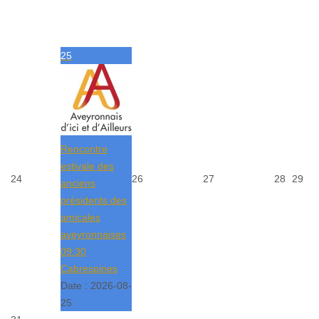
25
Rencontre
estivale des
24
26
27
28
29
anciens
présidents des
amicales
aveyronnaises
09:30
Cabrespines
Date :
2026-08-
25