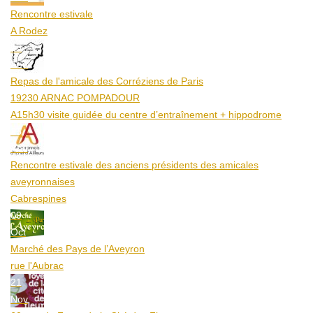
Rencontre estivale
A Rodez
23
Aoû
Repas de l'amicale des Corréziens de Paris
19230 ARNAC POMPADOUR
A15h30 visite guidée du centre d’entraînement + hippodrome
25
Aoû
Rencontre estivale des anciens présidents des amicales
aveyronnaises
Cabrespines
09
Oct
Marché des Pays de l’Aveyron
rue l'Aubrac
21
Nov