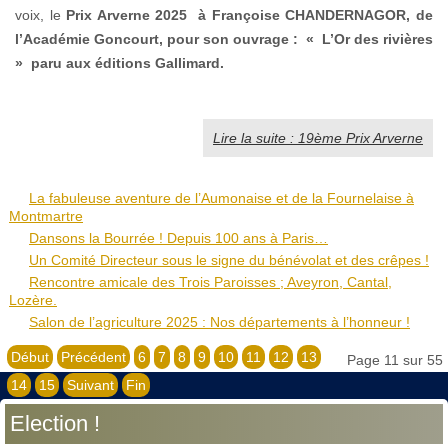
voix, le
Prix Arverne 2025
à
Françoise CHANDERNAGOR, de
l’Académie Goncourt, pour son ouvrage : « L’Or des rivières
» paru aux éditions Gallimard.
Lire la suite : 19ème Prix Arverne
La fabuleuse aventure de l’Aumonaise et de la Fournelaise à
Montmartre
Dansons la Bourrée ! Depuis 100 ans à Paris…
Un Comité Directeur sous le signe du bénévolat et des crêpes !
Rencontre amicale des Trois Paroisses ; Aveyron, Cantal,
Lozère.
Salon de l’agriculture 2025 : Nos départements à l’honneur !
Début
Précédent
6
7
8
9
10
11
12
13
Page 11 sur 55
14
15
Suivant
Fin
Election !