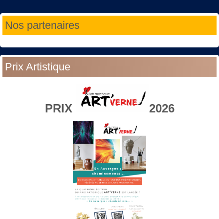
Année
Mois
Année
Mois
Nos partenaires
précédente
précédent
suivante
suivant
Prix Artistique
PRIX
2026