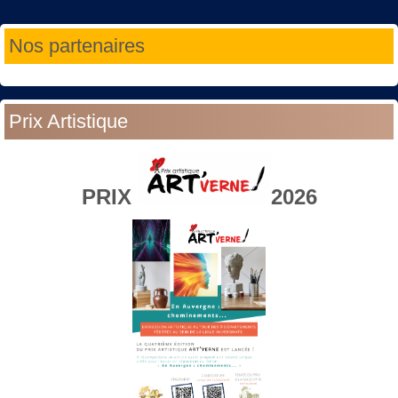
Année
Mois
Année
Mois
Nos partenaires
précédente
précédent
suivante
suivant
Prix Artistique
PRIX
2026