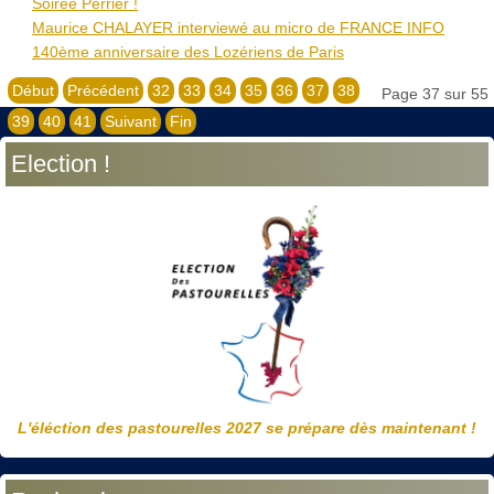
Soirée Perrier !
Maurice CHALAYER interviewé au micro de FRANCE ​INFO
140ème anniversaire des Lozériens de Paris
Début
Précédent
32
33
34
35
36
37
38
Page 37 sur 55
39
40
41
Suivant
Fin
Election !
L'éléction des pastourelles 2027 se prépare dès maintenant !