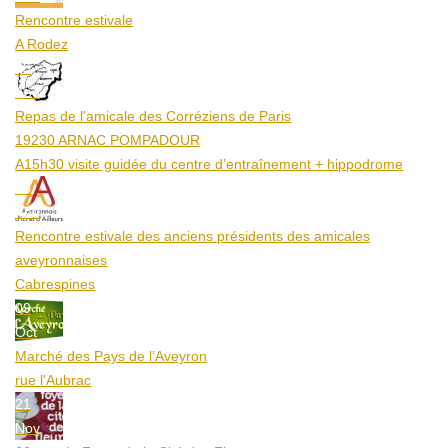
Rencontre estivale
A Rodez
23
Aoû
Repas de l'amicale des Corréziens de Paris
19230 ARNAC POMPADOUR
A15h30 visite guidée du centre d’entraînement + hippodrome
25
Aoû
Rencontre estivale des anciens présidents des amicales
aveyronnaises
Cabrespines
09
Oct
Marché des Pays de l’Aveyron
rue l'Aubrac
21
Nov