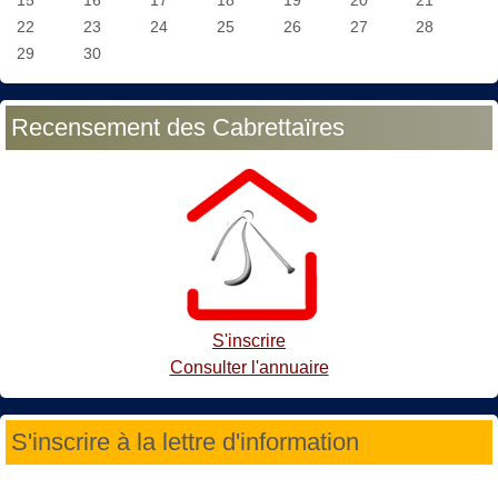
22
23
24
25
26
27
28
29
30
Recensement des Cabrettaïres
S'inscrire
Consulter l'annuaire
S'inscrire à la lettre d'information