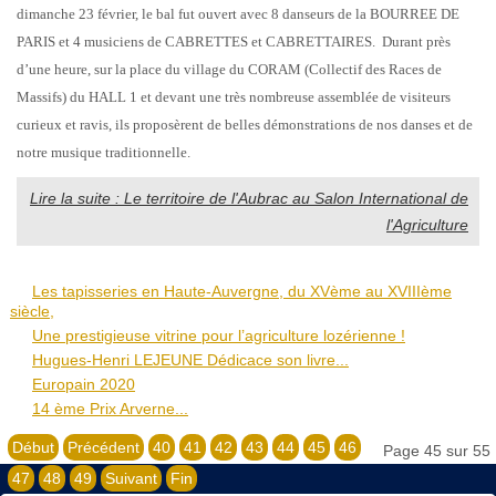
dimanche 23 février, le bal fut ouvert avec 8 danseurs de la BOURREE DE
PARIS et 4 musiciens de CABRETTES et CABRETTAIRES. Durant près
d’une heure, sur la place du village du CORAM (Collectif des Races de
Massifs) du HALL 1 et devant une très nombreuse assemblée de visiteurs
curieux et ravis, ils proposèrent de belles démonstrations de nos danses et de
notre musique traditionnelle.
Lire la suite : Le territoire de l'Aubrac au Salon International de
l'Agriculture
Les tapisseries en Haute-Auvergne, du XVème au XVIIIème
siècle,
Une prestigieuse vitrine pour l’agriculture lozérienne !
Hugues-Henri LEJEUNE Dédicace son livre...
Europain 2020
14 ème Prix Arverne...
Début
Précédent
40
41
42
43
44
45
46
Page 45 sur 55
47
48
49
Suivant
Fin