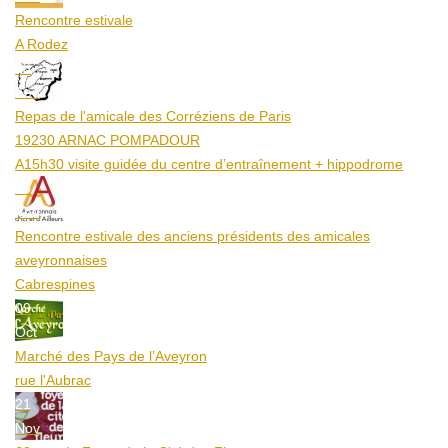
Rencontre estivale
A Rodez
23
Aoû
Repas de l'amicale des Corréziens de Paris
19230 ARNAC POMPADOUR
A15h30 visite guidée du centre d’entraînement + hippodrome
25
Aoû
Rencontre estivale des anciens présidents des amicales
aveyronnaises
Cabrespines
09
Oct
Marché des Pays de l’Aveyron
rue l'Aubrac
21
Nov