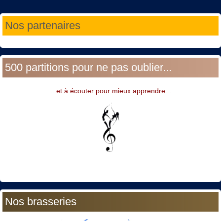
Année
Mois
Année
Mois
Nos partenaires
précédente
précédent
suivante
suivant
500 partitions pour ne pas oublier...
...et à écouter pour mieux apprendre...
Nos brasseries