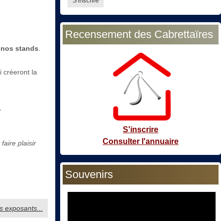
Recensement des Cabrettaïres
e nos stands
.
 créeront la
,
S'inscrire
Consulter l'annuaire
aire plaisir
Souvenirs
os exposants...