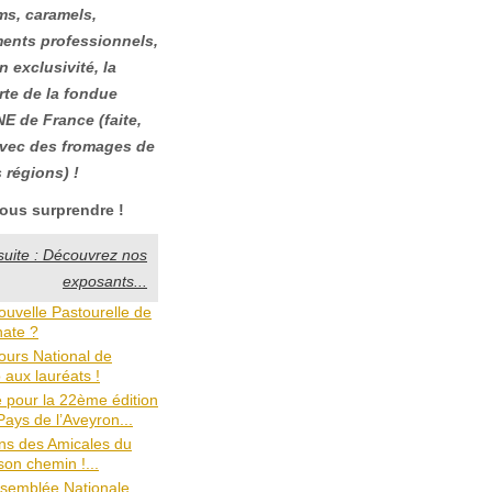
ms, caramels,
nts professionnels,
en exclusivité, la
te de la fondue
 de France (faite,
avec des fromages de
 régions) !
ous surprendre !
 suite : Découvrez nos
exposants...
ouvelle Pastourelle de
nate ?
urs National de
 aux lauréats !
e pour la 22ème édition
ays de l’Aveyron...
ns des Amicales du
son chemin !...
ssemblée Nationale...