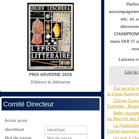
Parfu
accompagneme
etc. et, 
découver
CHAMPIONNE
mais OUI !!! 
nos
Laissez-v
Lire la
PRIX ARVERNE 2026
Editions le dilettante
Qui sera la n
la Ligue Auverg
22ème Conco
Comité Directeur
Cabrette : Bravo
Belle réussit
du Marché des P
Accès privé
La Fédératio
Identifiant
Cantal poursuit 
Un soir à l’A
Mot de passe