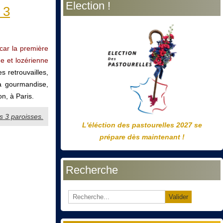
Election !
précédente
précédent
suivante
suivant
 3
car la première
e et lozérienne
s retrouvailles,
 la gourmandise,
n, à Paris.
es 3 paroisses.
L'éléction des pastourelles 2027 se
prépare dès maintenant !
Recherche
Valider