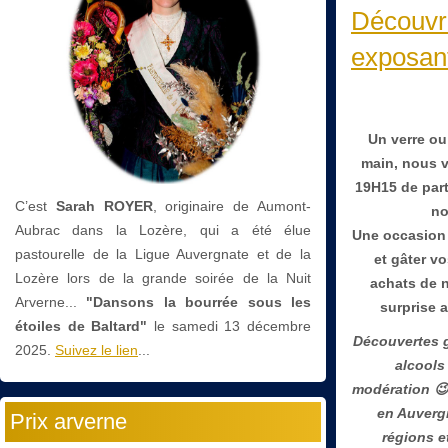
Découvr
exposant
Un verre ou
main, nous 
19H15 de part
C’est
Sarah ROYER
, originaire de Aumont-
no
Aubrac dans la Lozère, qui a été élue
Une occasion 
pastourelle de la Ligue Auvergnate et de la
et gâter v
Lozère lors de la grande soirée de la Nuit
achats de n
Arverne...
"Dansons la bourrée sous les
surprise a
étoiles de Baltard"
le
samedi 13 décembre
Découvertes 
2025.
Suivez le lien
...
alcools
modération

en Auverg
Prix arverne
régions e