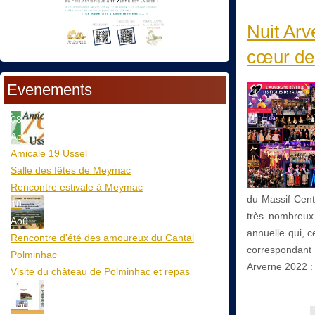
Nuit Arv
cœur de 
Evenements
08
Aoû
Amicale 19 Ussel
Salle des fêtes de Meymac
Rencontre estivale à Meymac
du Massif Cent
10
très nombreux 
Aoû
annuelle qui, c
Rencontre d'été des amoureux du Cantal
correspondant 
Polminhac
Arverne 2022 :
Visite du château de Polminhac et repas
12
Aoû