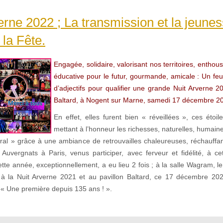
erne 2022 ; La transmission et la jeune
la Fête.
Engagée, solidaire, valorisant nos territoires, enthou
éducative pour le futur, gourmande, amicale : Un feu d
d’adjectifs pour qualifier une grande Nuit Arverne 2
Baltard, à Nogent sur Marne, samedi 17 décembre 2
En effet, elles furent bien « réveillées », ces étoi
mettant à l’honneur les richesses, naturelles, humaine
ral » grâce à une ambiance de retrouvailles chaleureuses, réchauffa
Auvergnats à Paris, venus participer, avec ferveur et fidélité, à ce
ette année, exceptionnellement, a eu lieu 2 fois ; à la salle Wagram, 
à la Nuit Arverne 2021 et au pavillon Baltard, ce 17 décembre 202
 « Une première depuis 135 ans ! ».