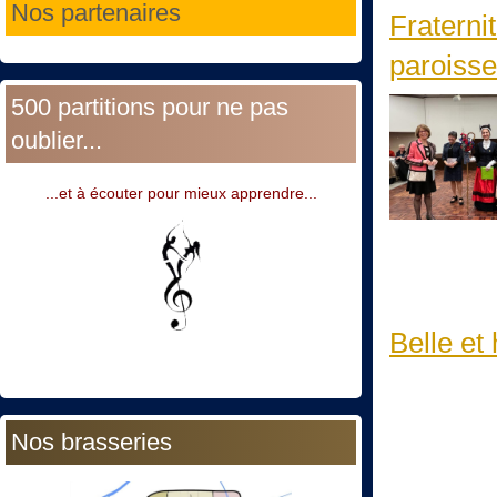
Nos partenaires
Fraterni
paroisse
500 partitions pour ne pas
oublier...
...et à écouter pour mieux apprendre...
Belle et
Nos brasseries