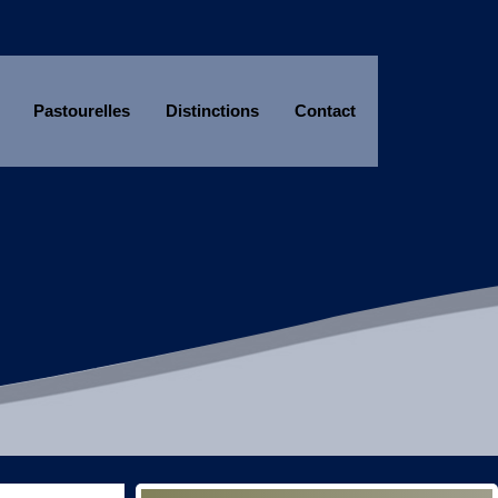
Pastourelles
Distinctions
Contact
Année
Mois
Année
Mois