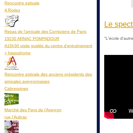
Rencontre estivale
A Rodez
23
Le spect
Aoû
Repas de l'amicale des Corréziens de Paris
"L'école d'autr
19230 ARNAC POMPADOUR
A15h30 visite guidée du centre d’entraînement
+ hippodrome
25
Aoû
Rencontre estivale des anciens présidents des
amicales aveyronnaises
Cabrespines
09
Oct
Marché des Pays de l’Aveyron
rue l'Aubrac
21
Nov