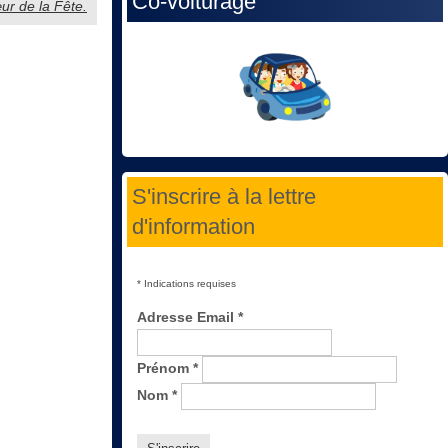
Co-voiturage
œur de la Fête.
S'inscrire à la lettre
d'information
*
Indications requises
Adresse Email
*
Prénom
*
Nom
*