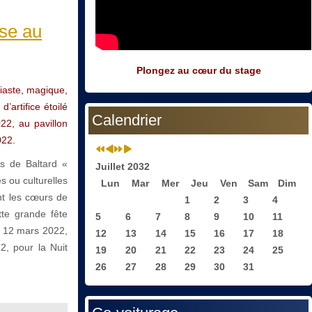
sse au
Plongez au cœur du stage
siaste, magique,
’artifice étoilé
Calendrier
022, au pavillon
022.
les de Baltard «
Juillet 2032
s ou culturelles
Lun
Mar
Mer
Jeu
Ven
Sam
Dim
nt les cœurs de
1
2
3
4
tte grande fête
5
6
7
8
9
10
11
le 12 mars 2022,
12
13
14
15
16
17
18
2, pour la Nuit
19
20
21
22
23
24
25
26
27
28
29
30
31