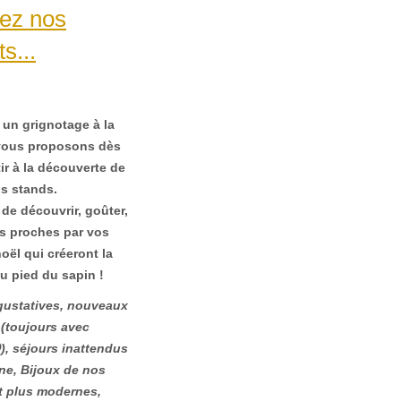
ez nos
s...
 un grignotage à la
vous proposons
dès
ir à la découverte de
s stands
.
de découvrir, goûter,
os proches par vos
oël qui créeront la
u pied du sapin !
gustatives, nouveaux
 (toujours avec

), séjours inattendus
ne, Bijoux de nos
t plus modernes,