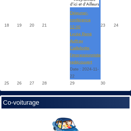
Déjeuner-
conférence
18
19
20
21
23
24
12:00
Lycée René
Auffray
Caillebotte,
l’impressionniste
redécouvert
Date :
2024-11-
22
25
26
27
28
29
30
Co-voiturage