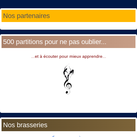
Année
Mois
Année
Mois
Nos partenaires
précédente
précédent
suivante
suivant
500 partitions pour ne pas oublier...
...et à écouter pour mieux apprendre...
Nos brasseries