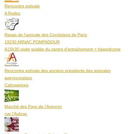
Rencontre estivale
A Rodez
23
Aoû
Repas de l'amicale des Corréziens de Paris
19230 ARNAC POMPADOUR
A15h30 visite guidée du centre d’entraînement + hippodrome
25
Aoû
Rencontre estivale des anciens présidents des amicales
aveyronnaises
Cabrespines
09
Oct
Marché des Pays de l’Aveyron
rue l'Aubrac
21
Nov