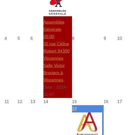
Assemblée
Générale
20:00
4
5
6
8
9
10
32 rue Céline
Robert 94300
Vincennes
Salle Victor
Brociero à
Vincennes
Date :
2024-
11-07
11
12
13
14
15
16
17
22