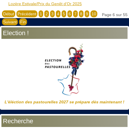
Lozère Estivale/Prix du Genêt d’Or 2025
Début
Précédent
1
2
3
4
5
6
7
8
9
10
Page 6 sur 55
Suivant
Fin
Election !
L'éléction des pastourelles 2027 se prépare dès maintenant !
Recherche