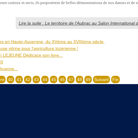
eurs curieux et ravis, ils proposèrent de belles démonstrations de nos danses et de
Lire la suite : Le territoire de l'Aubrac au Salon International d
ies en Haute-Auvergne, du XVème au XVIIIème siècle,
use vitrine pour l’agriculture lozérienne !
 LEJEUNE Dédicace son livre...
20
Arverne...
nt
40
41
42
43
44
45
46
47
48
49
Suivant
Fin