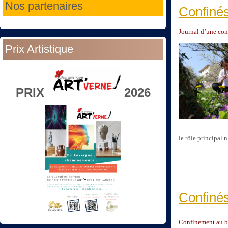
Nos partenaires
Confinés
Journal d’une conf
Prix Artistique
PRIX
2026
le rôle principal n
Confinés
Confinement au ba