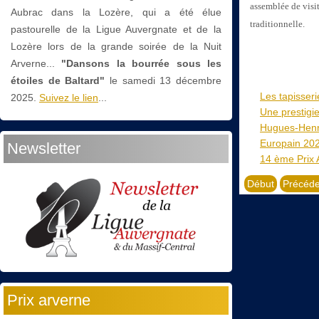
assemblée de visit
Aubrac dans la Lozère, qui a été élue
traditionnelle.
pastourelle de la Ligue Auvergnate et de la
Lozère lors de la grande soirée de la Nuit
Arverne...
"Dansons la bourrée sous les
étoiles de Baltard"
le
samedi 13 décembre
Les tapisser
2025.
Suivez le lien
...
Une prestigie
Hugues-Henri
Europain 20
Newsletter
14 ème Prix 
Début
Précéde
Prix arverne