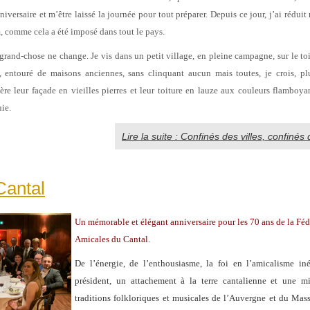
iversaire et m’être laissé la journée pour tout préparer. Depuis ce jour, j’ai rédu
, comme cela a été imposé dans tout le pays.
s grand-chose ne change. Je vis dans un petit village, en pleine campagne, sur le to
, entouré de maisons anciennes, sans clinquant aucun mais toutes, je crois, plu
ière leur façade en vieilles pierres et leur toiture en lauze aux couleurs flamboyan
ie.
Lire la suite : Confinés des villes, confin
Cantal
Un mémorable et élégant anniversaire pour les 70 ans de la Féd
Amicales du Cantal.
De l’énergie, de l’enthousiasme, la foi en l’amicalisme in
président, un attachement à la terre cantalienne et une m
traditions folkloriques et musicales de l’Auvergne et du Mass