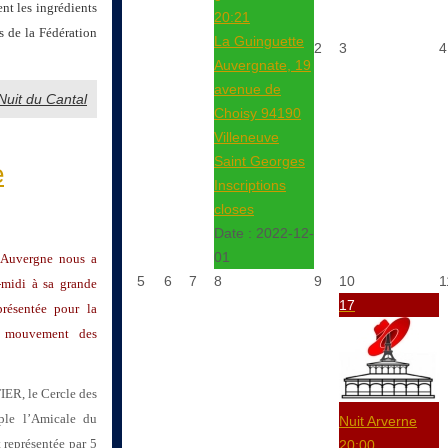
nt les ingrédients
20:21
s de la Fédération
La Guinguette
2
3
4
Auvergnate, 19
avenue de
 Nuit du Cantal
Choisy 94190
Villeneuve
Saint Georges
e
Inscriptions
closes
Date :
2022-12-
01
 Auvergne nous a
5
6
7
8
9
10
1
-midi à sa grande
17
résentée pour la
e mouvement des
IER, le Cercle des
ple l’Amicale du
Nuit Arverne
 représentée par 5
20:00