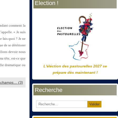
Election !
précédente
précédent
suivante
suivant
andant comment la
appelle. « Je suis
 fais quoi ? Je ne
ue de se détériorer
allons devoir nous
ma tête, est-ce que
die dramatique ou
L'éléction des pastourelles 2027 se
prépare dès maintenant !
es champs… (3)
Recherche
Valider