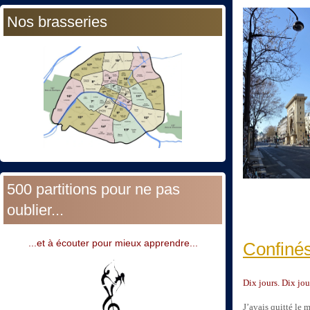
Nos brasseries
500 partitions pour ne pas
oublier...
...et à écouter pour mieux apprendre...
Confinés
Dix jours. Dix jo
J’avais quitté le 