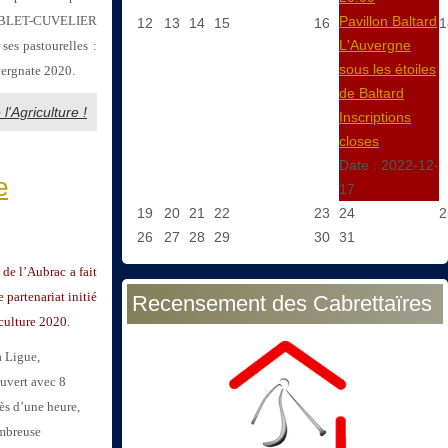
 AUBLET-CUVELIER
Pavillon Baltard
12
13
14
15
16
1
L'Auvergne
ses pastourelles :
sous les étoiles
ergnate 2020.
de Baltard
l'Agriculture !
Inscriptions
closes
Date :
2022-12-
e
17
19
20
21
22
23
24
2
26
27
28
29
30
31
de l’Aubrac a fait
 partenariat initié
Recensement des Cabrettaïres
culture 2020.
a Ligue,
uvert avec 8
 d’une heure,
ombreuse