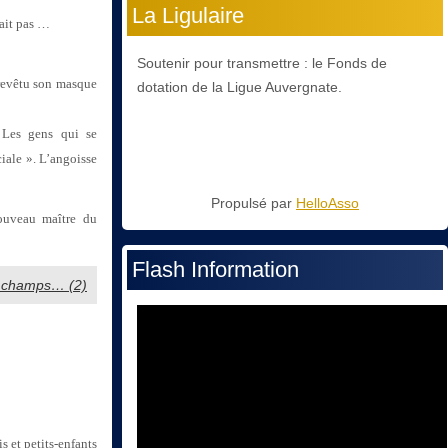
La Ligulaire
sait pas …
Soutenir pour transmettre : le Fonds de
t revêtu son masque
dotation de la Ligue Auvergnate.
. Les gens qui se
ciale ». L’angoisse
Propulsé par
HelloAsso
ouveau maître du
Flash Information
es champs… (2)
s et petits-enfants