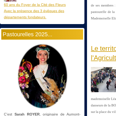
60 ans du Foyer de la Cité des Fleurs
de ses membres 
Avec la présence des 3 évêques des
pastourelle de la
départements fondateurs.
Mademoiselle Eli
Pastourelles 2025...
Le terri
l'Agricul
mademoiselle Léa 
danseurs de la 
sur la place du v
C’est
Sarah ROYER
, originaire de Aumont-