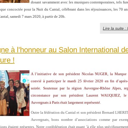
dosant savamment avec les musiques contemporaines, tels fure
ique concoctée pour la Nuit du Cantal, célébrant dans les réjouissances, les 70 an
antal, samedi 7 mars 2020, à partir de 20h.
Lire la suite :
ne à l'honneur au Salon International d
ture !
A l’initiative de son président Nicolas NUGER, la Marque
convié à participer le mardi 25 février 2020 en fin d’après
soirée. Soutenue par la région Auvergne-Rhône Alpes, rep
circonstance par son président Laurent WAUQUIEZ, l
Auvergnats à Paris était largement représenté.
Outre la fédération du Cantal et son président Bernard LHERIT
Auvergnats, bons nombre d’associations comme par exem
ions étaient présentes. Notre confédération était quant ’à elle plus spécifiquement