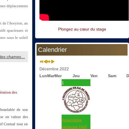
it mes déplacements
it de l'Aveyron, au
Plongez au cœur du stage
tôt spacieuses et
tes sous le soleil
Calendrier
és des champs…
Décembre 2022
Lun
Mar
Mer
Jeu
Ven
Sam
D
1
ération des
ébranlable de son
ise en valeur des
Assemblée
if Central tout en
générale FAIF