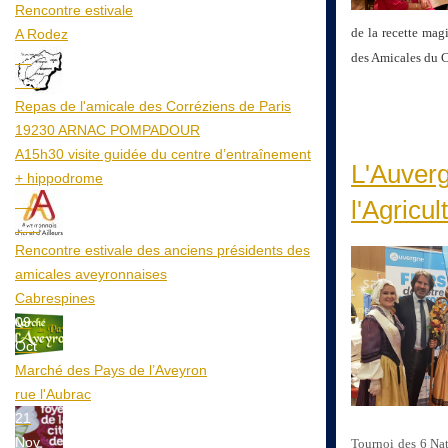
Rencontre estivale
de la recette mag
A Rodez
23
des Amicales du C
Aoû
Repas de l'amicale des Corréziens de Paris
19230 ARNAC POMPADOUR
A15h30 visite guidée du centre d’entraînement
L'Auverg
+ hippodrome
25
l'Agricul
Aoû
Rencontre estivale des anciens présidents des
amicales aveyronnaises
Cabrespines
09
Oct
Marché des Pays de l’Aveyron
rue l'Aubrac
21
Nov
Tournoi des 6 Nat