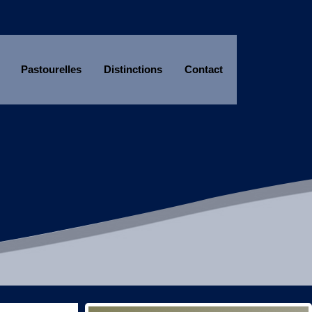
Pastourelles
Distinctions
Contact
Année
Mois
Année
Mois