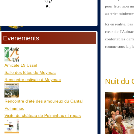
pour fêter mon ann
au strict minimum
Ici en réalité, pa
cœur de l'Aubrac
Evenements
confortables derr
comme sous la plu
08
Aoû
Amicale 19 Ussel
Salle des fêtes de Meymac
Nuit du 
Rencontre estivale à Meymac
10
Aoû
Rencontre d'été des amoureux du Cantal
Polminhac
Visite du château de Polminhac et repas
12
Aoû