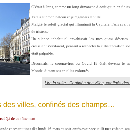
C’était à Paris, comme un long dimanche d’août qui n’en finis
J’étais sur mon balcon et je regardais la ville.
Malgré le soleil glacial qui illuminait la Capitale, Paris avai
de tristesse.
Un silence inhabituel envahissait les rues quasi désertes
croisaient s’évitaient, pensant à respecter la « distanciation so
était palpable.
Désormais, le coronavirus ou Covid 19 était devenu le n
Monde, dictant ses cruelles volontés.
Lire la suite : Confinés des villes, confinés d
 des villes, confinés des champs…
urs déjà de confinement.
monde et ses routines dès lundi 16 mars au soir, après avoir accueilli mes enfants, ami