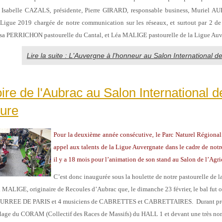
: Isabelle CAZALS, présidente, Pierre GIRARD, responsable business, Muriel
 Ligue 2019 chargée de notre communication sur les réseaux, et surtout par 2 de 
sa PERRICHON pastourelle du Cantal, et Léa MALIGE pastourelle de la Ligue Auv
Lire la suite : L'Auvergne à l'honneur au Salon International de 
toire de l'Aubrac au Salon International d
ture
Pour la deuxième année consécutive, le Parc Naturel Régional 
appel aux talents de la Ligue Auvergnate dans le cadre de notre
il y a 18 mois pour l’animation de son stand au Salon de l’Agri
C’est donc inaugurée sous la houlette de notre pastourelle de l
MALIGE, originaire de Recoules d’Aubrac que, le dimanche 23 février, le bal fut o
BOURREE DE PARIS et 4 musiciens de CABRETTES et CABRETTAIRES. Durant près
illage du CORAM (Collectif des Races de Massifs) du HALL 1 et devant une très n