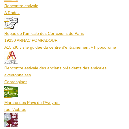
Rencontre estivale
A Rodez
23
Aoû
Repas de l'amicale des Corréziens de Paris
19230 ARNAC POMPADOUR
A15h30 visite guidée du centre d’entraînement + hippodrome
25
Aoû
Rencontre estivale des anciens présidents des amicales
aveyronnaises
Cabrespines
09
Oct
Marché des Pays de l’Aveyron
rue l'Aubrac
21
Nov