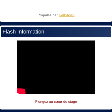
Propulsé par
HelloAsso
Flash Information
Plongez au cœur du stage