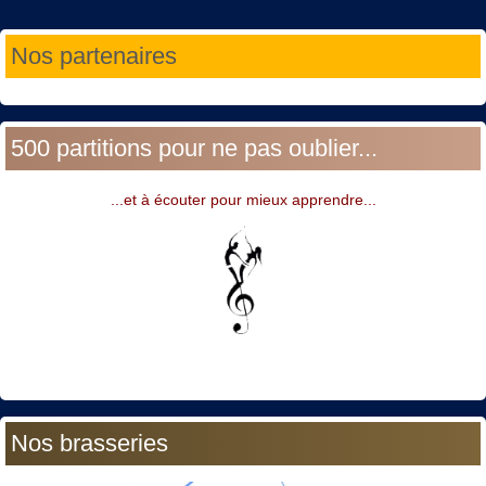
Année
Mois
Année
Mois
Nos partenaires
précédente
précédent
suivante
suivant
500 partitions pour ne pas oublier...
...et à écouter pour mieux apprendre...
Nos brasseries