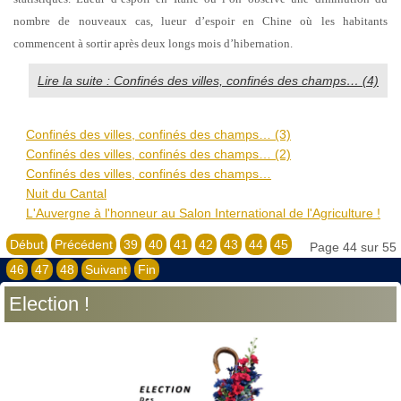
nombre de nouveaux cas, lueur d’espoir en Chine où les habitants
commencent à sortir après deux longs mois d’hibernation.
Lire la suite : Confinés des villes, confinés des champs… (4)
Confinés des villes, confinés des champs… (3)
Confinés des villes, confinés des champs… (2)
Confinés des villes, confinés des champs…
Nuit du Cantal
L'Auvergne à l'honneur au Salon International de l'Agriculture !
Début
Précédent
39
40
41
42
43
44
45
Page 44 sur 55
46
47
48
Suivant
Fin
Election !