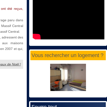
ont été reçus,
vrage paru dans
u Massif Central
assif Central.
, adressent des
t aux maisons
 en 2007 et qui,
Vous rechercher un logement ?
deaux de Noël !
Fourre-tout