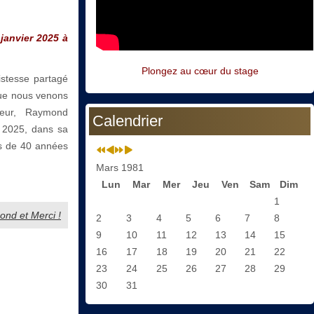
janvier 2025 à
Plongez au cœur du stage
istesse partagé
que nous venons
neur, Raymond
Calendrier
 2025, dans sa
s de 40 années
Mars 1981
Lun
Mar
Mer
Jeu
Ven
Sam
Dim
1
mond et Merci !
2
3
4
5
6
7
8
9
10
11
12
13
14
15
16
17
18
19
20
21
22
23
24
25
26
27
28
29
30
31