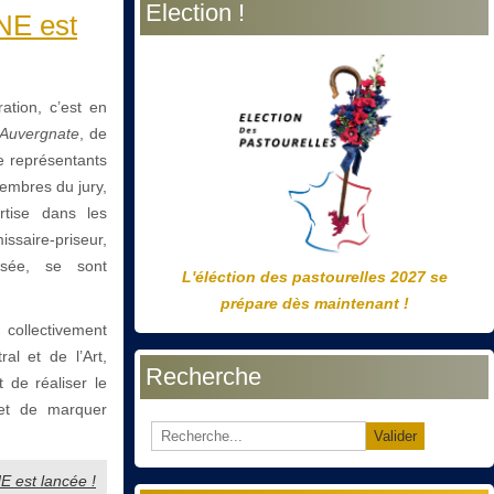
Election !
précédente
précédent
suivante
suivant
NE est
ation, c’est en
 Auvergnate
, de
e représentants
embres du jury,
rtise dans les
missaire-priseur,
musée, se sont
L'éléction des pastourelles 2027 se
prépare dès maintenant !
 collectivement
al et de l’Art,
Recherche
t de réaliser le
 et de marquer
Valider
NE est lancée !