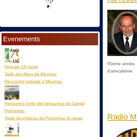
Evenements
08
Aoû
91ème année. 
Amicale 19 Ussel
d’amicalisme.
Salle des fêtes de Meymac
Rencontre estivale à Meymac
10
Aoû
Rencontre d'été des amoureux du Cantal
Polminhac
Radio Ma
Visite du château de Polminhac et repas
12
Aoû