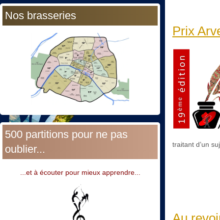
Nos brasseries
Prix Arv
500 partitions pour ne pas
traitant d’un s
oublier...
...et à écouter pour mieux apprendre...
Au revoi