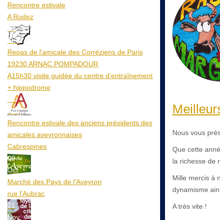
Rencontre estivale
A Rodez
23
Aoû
Repas de l'amicale des Corréziens de Paris
19230 ARNAC POMPADOUR
A15h30 visite guidée du centre d’entraînement
+ hippodrome
25
Meilleur
Aoû
Rencontre estivale des anciens présidents des
Nous vous prés
amicales aveyronnaises
Cabrespines
Que cette anné
09
la richesse de n
Oct
Mille mercis à 
Marché des Pays de l’Aveyron
dynamisme ainsi
rue l'Aubrac
21
A très vite !
Nov