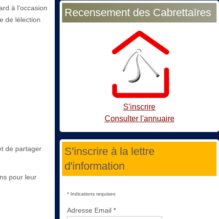
ard à l'occasion
Recensement des Cabrettaïres
e de lélection
S'inscrire
Consulter l'annuaire
et de partager
S'inscrire à la lettre
d'information
ns pour leur
*
Indications requises
Adresse Email
*