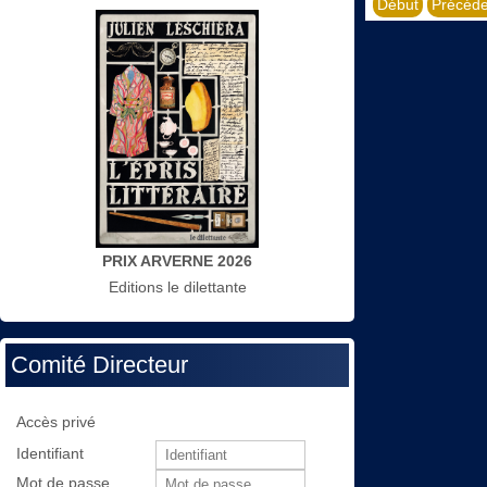
Début
Précéde
PRIX ARVERNE 2026
Editions le dilettante
Comité Directeur
Accès privé
Identifiant
Mot de passe