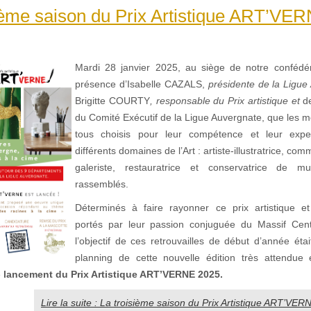
ième saison du Prix Artistique ART’VER
Mardi 28 janvier 2025, au siège de notre confédér
présence d’Isabelle CAZALS,
présidente de la Ligue
Brigitte COURTY
, responsable du Prix artistique et
d
du Comité Exécutif de la Ligue Auvergnate, que les m
tous choisis pour leur compétence et leur expe
différents domaines de l’Art : artiste-illustratrice, com
galeriste, restauratrice et conservatrice de 
rassemblés.
Déterminés à faire rayonner ce prix artistique et
portés par leur passion conjuguée du Massif Centr
l’objectif de ces retrouvailles de début d’année étai
planning de cette nouvelle édition très attendue
e
lancement du Prix Artistique ART’VERNE 2025.
Lire la suite : La troisième saison du Prix Artistique ART’VER