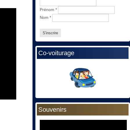
Prénom
*
Nom
*
Co-voiturage
Souvenirs