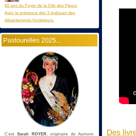
60 ans du Foyer de la Cité des Fleurs
Avec la présence des 3 évêques des
départements fondateurs.
Pastourelles 2025...
Des livr
C’est
Sarah ROYER
, originaire de Aumont-