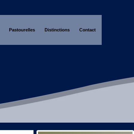
Pastourelles
Distinctions
Contact
Année
Mois
Année
Mois