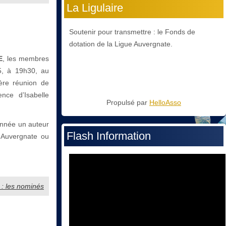
La Ligulaire
Soutenir pour transmettre : le Fonds de
dotation de la Ligue Auvergnate.
E
, les membres
5, à 19h30, au
ère réunion de
nce d’Isabelle
Propulsé par
HelloAsso
nnée un auteur
Flash Information
 Auvergnate ou
5 : les nominés