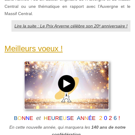
Central ou une thématique en rapport avec l’Auvergne et le
Massif Central.
Lire la suite : Le Prix Arverne célèbre son 20ᵉ anniversaire !
Meilleurs voeux !
2
0
2
6
!
B
O
N
N
E
et
H
E
U
R
E
U
S
E
A
N
N
É
E
En cette nouvelle année, qui marquera
les
140 ans de notre
confédération
,