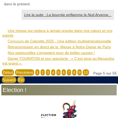
dans le présent.
Lire la suite : La bourrée enflamme la Nuit Arverne...
Une messe qui restera à jamais gravée dans nos cœurs et nos
esprits
Concours de Cabrette 2025 - Une édition multigénérationnelle
Retransmission en direct de la Messe à Notre-Dame de Paris
Nos pastourelles s’engagent pour de belles causes !
Daniel TOURATON et son spectacle : « C’est ainsi qu’Alexandre
est grand ».
Début
Précédent
1
2
3
4
5
6
7
8
9
10
Page 5 sur 55
Suivant
Fin
Election !