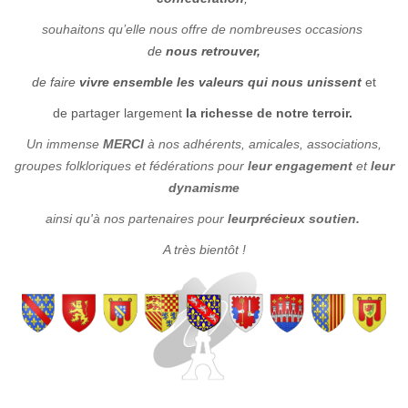
souhaitons qu’elle
n
ous offre de
nombreuses
occasion
s
de
nous retrouver,
de faire
vivre ensemble les valeurs qui nous unissent
et
de partager largement
la richesse de notre terroir.
Un immense
MERCI
à nos adhérents, amicales, associations,
groupes folkloriques et fédérations pour
leur engagement
et
leur
dynamisme
ainsi qu'à nos partenaires pour
leur
précieux soutien.
A très bientôt !