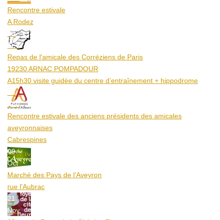
Rencontre estivale
A Rodez
23
Aoû
Repas de l'amicale des Corréziens de Paris
19230 ARNAC POMPADOUR
A15h30 visite guidée du centre d’entraînement + hippodrome
25
Aoû
Rencontre estivale des anciens présidents des amicales
aveyronnaises
Cabrespines
09
Oct
Marché des Pays de l’Aveyron
rue l'Aubrac
21
Nov