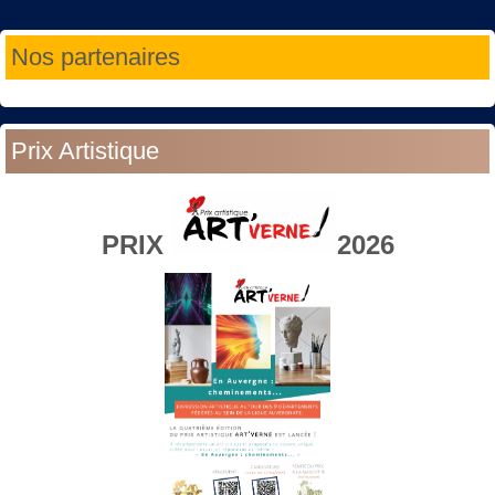
Année
Mois
Année
Mois
Nos partenaires
précédente
précédent
suivante
suivant
Prix Artistique
PRIX
2026