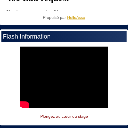
Propulsé par
HelloAsso
Flash Information
Plongez au cœur du stage