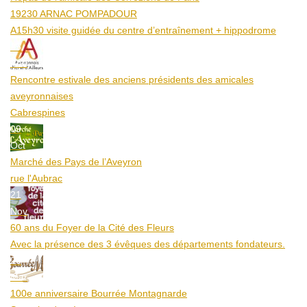
19230 ARNAC POMPADOUR
A15h30 visite guidée du centre d’entraînement + hippodrome
25
Aoû
Rencontre estivale des anciens présidents des amicales
aveyronnaises
Cabrespines
09
Oct
Marché des Pays de l’Aveyron
rue l'Aubrac
21
Nov
60 ans du Foyer de la Cité des Fleurs
Avec la présence des 3 évêques des départements fondateurs.
20
Mar
100e anniversaire Bourrée Montagnarde