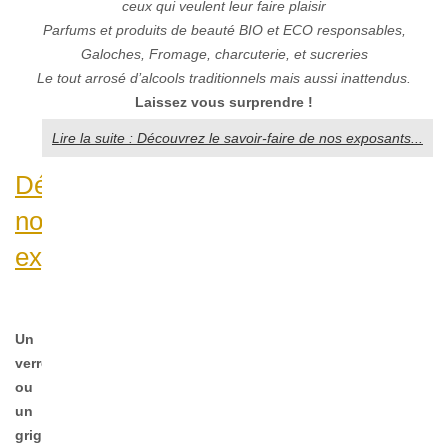
ceux qui veulent leur faire plaisir
Parfums et produits de beauté BIO et ECO responsables,
Galoches, Fromage, charcuterie, et sucreries
Le tout arrosé d’alcools traditionnels mais aussi inattendus.
Laissez vous
surprendre !
Lire la suite : Découvrez le savoir-faire de nos exposants...
Découvrez
nos
exposants...
Un
verre
ou
un
grignotage