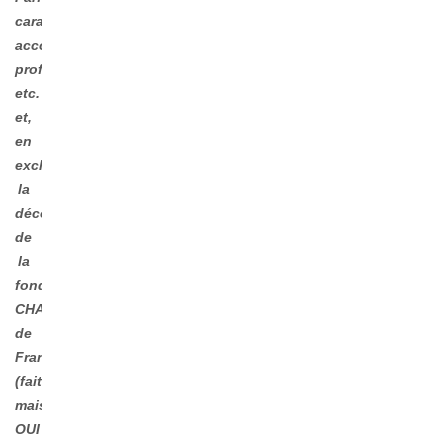
caramels,
accompagnements
professionnels,
etc.
et,
en
exclusivité,
la
découverte
de
la
fondue
CHAMPIONNE
de
France
(faite,
mais
OUI !!!