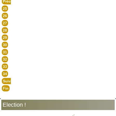
Précédent
25
26
27
28
29
30
31
32
33
34
Suivant
Fin
Election !