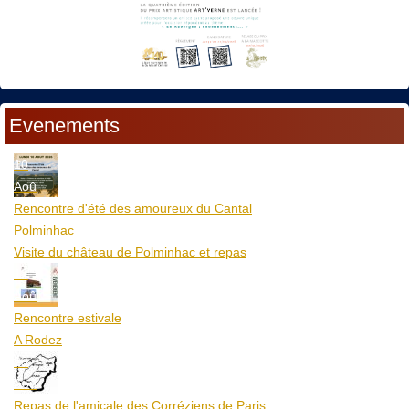
Evenements
10
Aoû
Rencontre d'été des amoureux du Cantal
Polminhac
Visite du château de Polminhac et repas
12
Aoû
Rencontre estivale
A Rodez
23
Aoû
Repas de l'amicale des Corréziens de Paris