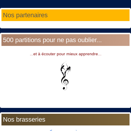
Année
Mois
Année
Mois
Nos partenaires
précédente
précédent
suivante
suivant
500 partitions pour ne pas oublier...
...et à écouter pour mieux apprendre...
Nos brasseries