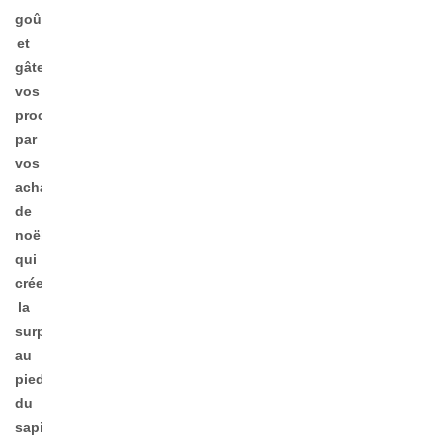
goûter,
et
gâter
vos
proches
par
vos
achats
de
noël
qui
créeront
la
surprise
au
pied
du
sapin !