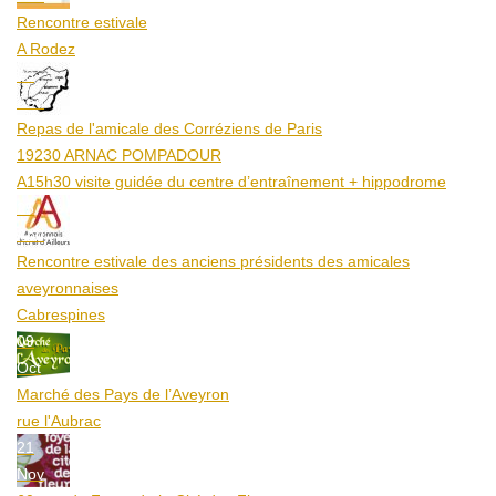
Rencontre estivale
A Rodez
23
Aoû
Repas de l'amicale des Corréziens de Paris
19230 ARNAC POMPADOUR
A15h30 visite guidée du centre d’entraînement + hippodrome
25
Aoû
Rencontre estivale des anciens présidents des amicales
aveyronnaises
Cabrespines
09
Oct
Marché des Pays de l’Aveyron
rue l'Aubrac
21
Nov