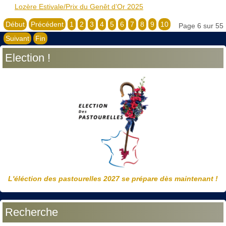
Lozère Estivale/Prix du Genêt d’Or 2025
Début
Précédent
1
2
3
4
5
6
7
8
9
10
Page 6 sur 55
Suivant
Fin
Election !
L'éléction des pastourelles 2027 se prépare dès maintenant !
Recherche