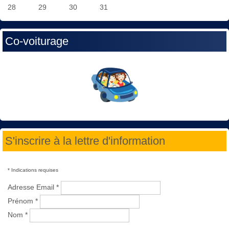
28
29
30
31
Co-voiturage
S'inscrire à la lettre d'information
*
Indications requises
Adresse Email
*
Prénom
*
Nom
*