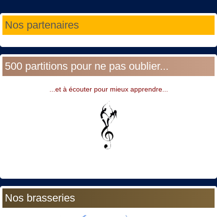
Année
Mois
Année
Mois
Nos partenaires
précédente
précédent
suivante
suivant
500 partitions pour ne pas oublier...
...et à écouter pour mieux apprendre...
Nos brasseries