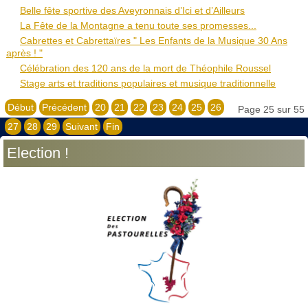
Belle fête sportive des Aveyronnais d’Ici et d’Ailleurs
La Fête de la Montagne a tenu toute ses promesses...
Cabrettes et Cabrettaïres " Les Enfants de la Musique 30 Ans
après ! "
Célébration des 120 ans de la mort de Théophile Roussel
Stage arts et traditions populaires et musique traditionnelle
Début
Précédent
20
21
22
23
24
25
26
Page 25 sur 55
27
28
29
Suivant
Fin
Election !