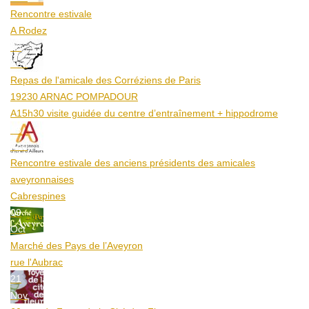
Rencontre estivale
A Rodez
23
Aoû
Repas de l'amicale des Corréziens de Paris
19230 ARNAC POMPADOUR
A15h30 visite guidée du centre d’entraînement + hippodrome
25
Aoû
Rencontre estivale des anciens présidents des amicales
aveyronnaises
Cabrespines
09
Oct
Marché des Pays de l’Aveyron
rue l'Aubrac
21
Nov