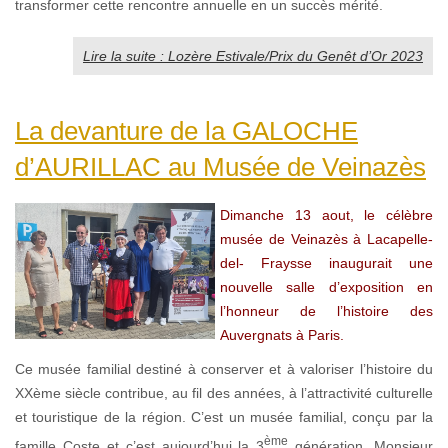
transformer cette rencontre annuelle en un succès mérité.
Lire la suite : Lozère Estivale/Prix du Genêt d’Or 2023
La devanture de la GALOCHE
d’AURILLAC au Musée de Veinazès
Dimanche 13 aout, le célèbre
musée de Veinazès à Lacapelle-
del- Fraysse inaugurait une
nouvelle salle d’exposition en
l’honneur de l’histoire des
Auvergnats à Paris.
Ce musée familial destiné à conserver et à valoriser l’histoire du
XXème siècle contribue, au fil des années, à l’attractivité culturelle
et touristique de la région. C’est un musée familial, conçu par la
ème
famille Coste et c’est aujourd’hui la 3
génération, Monsieur