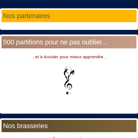
Année
Mois
Année
Mois
Nos partenaires
précédente
précédent
suivante
suivant
500 partitions pour ne pas oublier...
...et à écouter pour mieux apprendre...
Nos brasseries