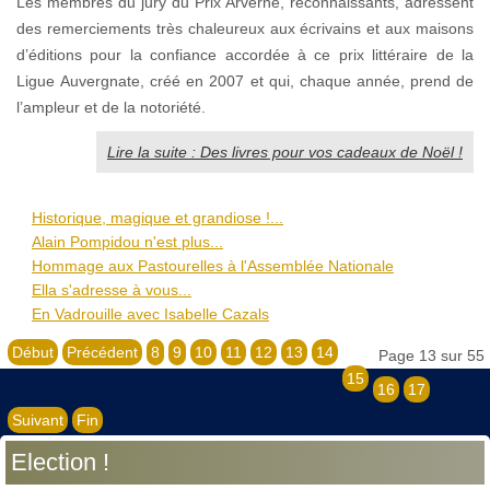
Les membres du jury du Prix Arverne, reconnaissants, adressent
des remerciements très chaleureux aux écrivains et aux maisons
d’éditions pour la confiance accordée à ce prix littéraire de la
Ligue Auvergnate, créé en 2007 et qui, chaque année, prend de
l’ampleur et de la notoriété.
Lire la suite : Des livres pour vos cadeaux de Noël !
Historique, magique et grandiose !...
Alain Pompidou n'est plus...
Hommage aux Pastourelles à l'Assemblée Nationale
Ella s'adresse à vous...
En Vadrouille avec Isabelle Cazals
Début
Précédent
8
9
10
11
12
13
14
Page 13 sur 55
15
16
17
Suivant
Fin
Election !