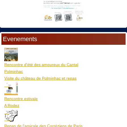
Evenements
10
Aoû
Rencontre d'été des amoureux du Cantal
Polminhac
Visite du château de Polminhac et repas
12
Aoû
Rencontre estivale
A Rodez
23
Aoû
Repas de l'amicale des Corréziens de Paris