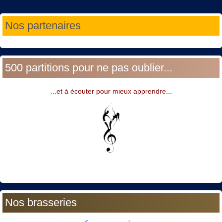
Année
Mois
Année
Mois
Nos partenaires
précédente
précédent
suivante
suivant
500 partitions pour ne pas oublier...
...et à écouter pour mieux apprendre...
Nos brasseries