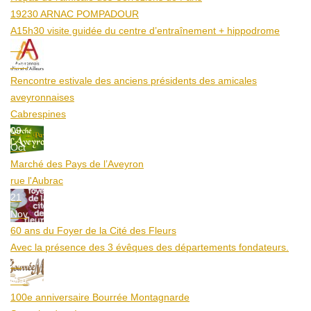
19230 ARNAC POMPADOUR
A15h30 visite guidée du centre d’entraînement + hippodrome
25
Aoû
Rencontre estivale des anciens présidents des amicales
aveyronnaises
Cabrespines
09
Oct
Marché des Pays de l’Aveyron
rue l'Aubrac
21
Nov
60 ans du Foyer de la Cité des Fleurs
Avec la présence des 3 évêques des départements fondateurs.
20
Mar
100e anniversaire Bourrée Montagnarde