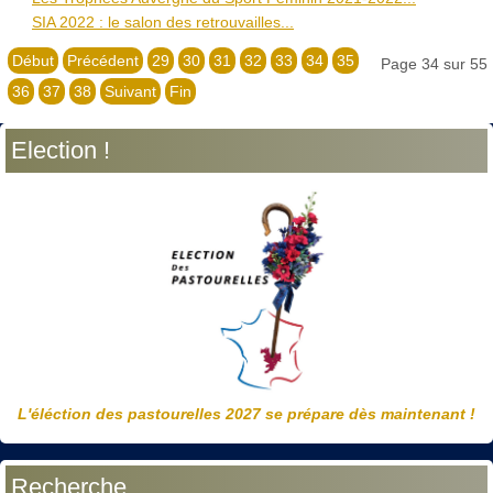
SIA 2022 : le salon des retrouvailles...
Début
Précédent
29
30
31
32
33
34
35
Page 34 sur 55
36
37
38
Suivant
Fin
Election !
L'éléction des pastourelles 2027 se prépare dès maintenant !
Recherche