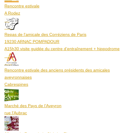
Rencontre estivale
A Rodez
23
Aoû
Repas de l'amicale des Corréziens de Paris
19230 ARNAC POMPADOUR
A15h30 visite guidée du centre d’entraînement + hippodrome
25
Aoû
Rencontre estivale des anciens présidents des amicales
aveyronnaises
Cabrespines
09
Oct
Marché des Pays de l’Aveyron
rue l'Aubrac
21
Nov