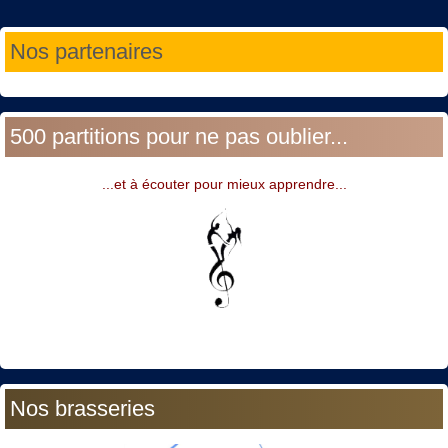
Année
Mois
Année
Mois
Nos partenaires
précédente
précédent
suivante
suivant
500 partitions pour ne pas oublier...
...et à écouter pour mieux apprendre...
Nos brasseries