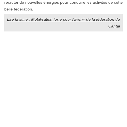
recruter de nouvelles énergies pour conduire les activités de cette
belle fédération.
Lire la suite : Mobilisation forte pour l'avenir de la fédération du
Cantal
La
marque
Auvergne
ou
la
force
du
collectif...
Depuis
juillet