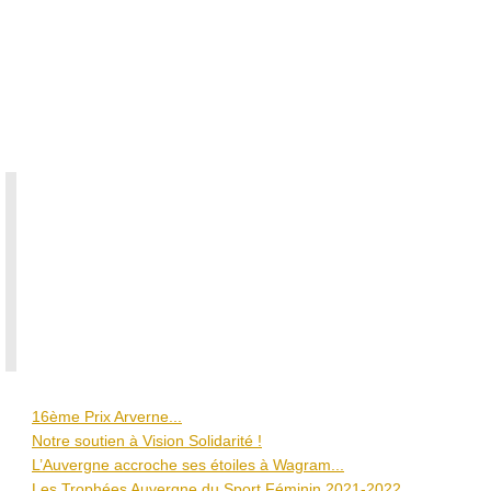
entre
2020
et
2021,
mobilisés,
déterminés.
a
a
e
e
a
u
..
16ème Prix Arverne...
Notre soutien à Vision Solidarité !
L’Auvergne accroche ses étoiles à Wagram...
Les Trophées Auvergne du Sport Féminin 2021-2022...