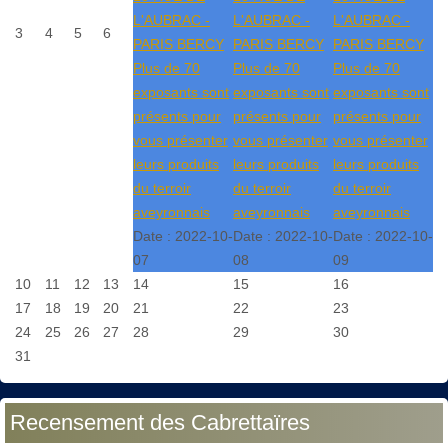
L'AUBRAC -
L'AUBRAC -
L'AUBRAC -
3
4
5
6
PARIS BERCY
PARIS BERCY
PARIS BERCY
Plus de 70
Plus de 70
Plus de 70
exposants sont
exposants sont
exposants sont
présents pour
présents pour
présents pour
vous présenter
vous présenter
vous présenter
leurs produits
leurs produits
leurs produits
du terroir
du terroir
du terroir
aveyronnais
aveyronnais
aveyronnais
Date :
2022-10-
Date :
2022-10-
Date :
2022-10-
07
08
09
10
11
12
13
14
15
16
17
18
19
20
21
22
23
24
25
26
27
28
29
30
31
Recensement des Cabrettaïres