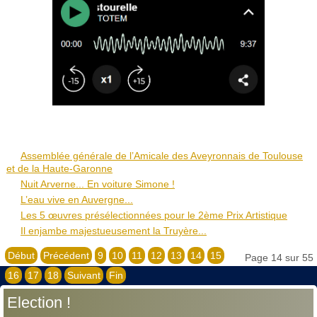
Assemblée générale de l’Amicale des Aveyronnais de Toulouse
et de la Haute-Garonne
Nuit Arverne... En voiture Simone !
L’eau vive en Auvergne...
Les 5 œuvres présélectionnées pour le 2ème Prix Artistique
Il enjambe majestueusement la Truyère...
Début
Précédent
9
10
11
12
13
14
15
Page 14 sur 55
16
17
18
Suivant
Fin
Election !