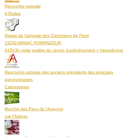
Rencontre estivale
A Rodez
23
Aoû
Repas de l'amicale des Corréziens de Paris
19230 ARNAC POMPADOUR
A15h30 visite guidée du centre d’entraînement + hippodrome
25
Aoû
Rencontre estivale des anciens présidents des amicales
aveyronnaises
Cabrespines
09
Oct
Marché des Pays de l’Aveyron
rue l'Aubrac
21
Nov