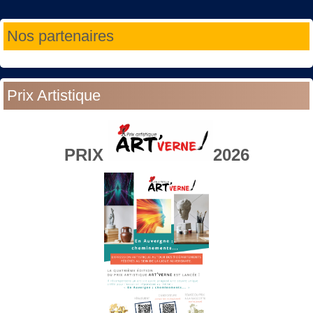
Année
Mois
Année
Mois
Nos partenaires
précédente
précédent
suivante
suivant
Prix Artistique
PRIX
2026