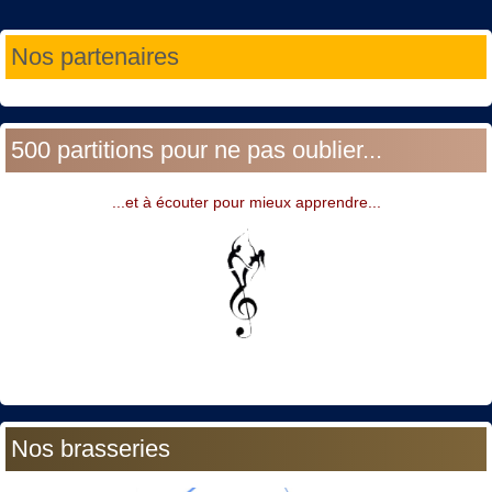
Année
Mois
Année
Mois
Nos partenaires
précédente
précédent
suivante
suivant
500 partitions pour ne pas oublier...
...et à écouter pour mieux apprendre...
Nos brasseries