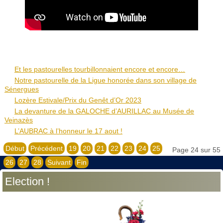
Et les pastourelles tourbillonnaient encore et encore…
Notre pastourelle de la Ligue honorée dans son village de
Sénergues
Lozère Estivale/Prix du Genêt d’Or 2023
La devanture de la GALOCHE d’AURILLAC au Musée de
Veinazès
L’AUBRAC à l’honneur le 17 aout !
Début
Précédent
19
20
21
22
23
24
25
Page 24 sur 55
26
27
28
Suivant
Fin
Election !