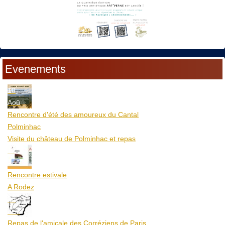
Evenements
10
Aoû
Rencontre d'été des amoureux du Cantal
Polminhac
Visite du château de Polminhac et repas
12
Aoû
Rencontre estivale
A Rodez
23
Aoû
Repas de l'amicale des Corréziens de Paris