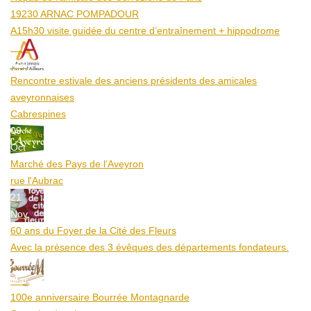
19230 ARNAC POMPADOUR
A15h30 visite guidée du centre d’entraînement + hippodrome
25
Aoû
Rencontre estivale des anciens présidents des amicales
aveyronnaises
Cabrespines
09
Oct
Marché des Pays de l’Aveyron
rue l'Aubrac
21
Nov
60 ans du Foyer de la Cité des Fleurs
Avec la présence des 3 évêques des départements fondateurs.
20
Mar
100e anniversaire Bourrée Montagnarde