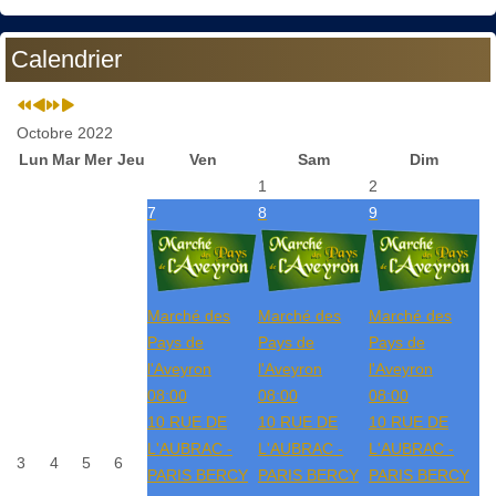
Calendrier
Octobre 2022
Lun
Mar
Mer
Jeu
Ven
Sam
Dim
1
2
7
8
9
Marché des
Marché des
Marché des
Pays de
Pays de
Pays de
l'Aveyron
l'Aveyron
l'Aveyron
08:00
08:00
08:00
10 RUE DE
10 RUE DE
10 RUE DE
L'AUBRAC -
L'AUBRAC -
L'AUBRAC -
3
4
5
6
PARIS BERCY
PARIS BERCY
PARIS BERCY