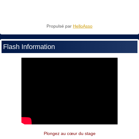
Propulsé par
HelloAsso
Flash Information
Plongez au cœur du stage