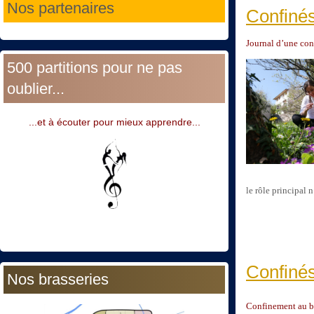
Nos partenaires
Confinés
Journal d’une conf
500 partitions pour ne pas
oublier...
...et à écouter pour mieux apprendre...
le rôle principal n
Confinés
Nos brasseries
Confinement au ba