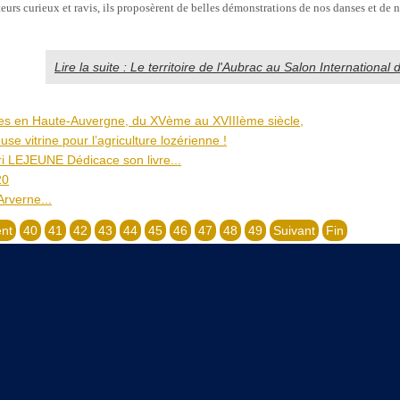
eurs curieux et ravis, ils proposèrent de belles démonstrations de nos danses et de
Lire la suite : Le territoire de l'Aubrac au Salon International d
ies en Haute-Auvergne, du XVème au XVIIIème siècle,
use vitrine pour l’agriculture lozérienne !
 LEJEUNE Dédicace son livre...
20
Arverne...
nt
40
41
42
43
44
45
46
47
48
49
Suivant
Fin