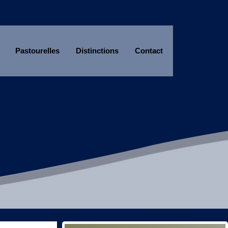
Pastourelles
Distinctions
Contact
Année
Mois
Année
Mois