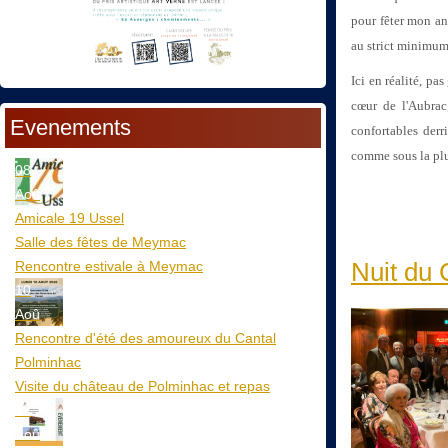
pour fêter mon ann
au strict minimum
Ici en réalité, pa
cœur de l'Aubrac
Evenements
confortables derr
comme sous la plu
08
Aoû
Amicale 19 Ussel
Salle des fêtes de Meymac
Nuit du 
Rencontre estivale à Meymac
10
Aoû
Rencontre d'été des amoureux du Cantal
Polminhac
Visite du château de Polminhac et repas
12
Aoû