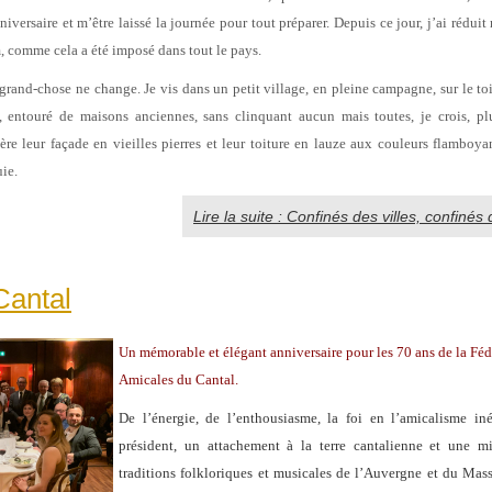
iversaire et m’être laissé la journée pour tout préparer. Depuis ce jour, j’ai rédu
, comme cela a été imposé dans tout le pays.
s grand-chose ne change. Je vis dans un petit village, en pleine campagne, sur le to
, entouré de maisons anciennes, sans clinquant aucun mais toutes, je crois, plu
ière leur façade en vieilles pierres et leur toiture en lauze aux couleurs flamboyan
ie.
Lire la suite : Confinés des villes, confin
Cantal
Un mémorable et élégant anniversaire pour les 70 ans de la Féd
Amicales du Cantal.
De l’énergie, de l’enthousiasme, la foi en l’amicalisme in
président, un attachement à la terre cantalienne et une m
traditions folkloriques et musicales de l’Auvergne et du Mass