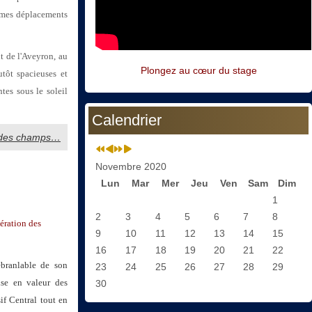
it mes déplacements
it de l'Aveyron, au
Plongez au cœur du stage
tôt spacieuses et
tes sous le soleil
Calendrier
és des champs…
Novembre 2020
Lun
Mar
Mer
Jeu
Ven
Sam
Dim
1
2
3
4
5
6
7
8
ération des
9
10
11
12
13
14
15
16
17
18
19
20
21
22
ébranlable de son
23
24
25
26
27
28
29
ise en valeur des
30
if Central tout en