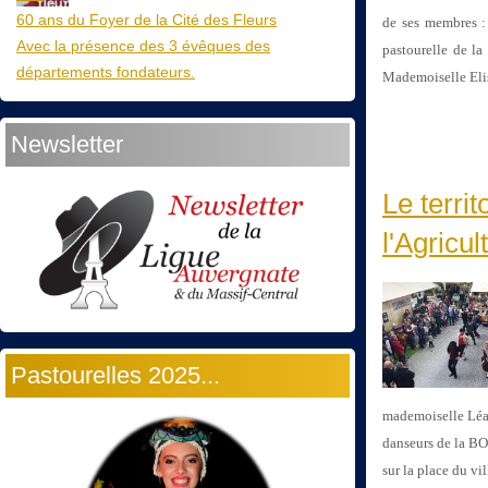
60 ans du Foyer de la Cité des Fleurs
de ses membres 
Avec la présence des 3 évêques des
pastourelle de la
départements fondateurs.
Mademoiselle Eli
Newsletter
Le terri
l'Agricul
Pastourelles 2025...
mademoiselle Léa 
danseurs de la 
sur la place du v