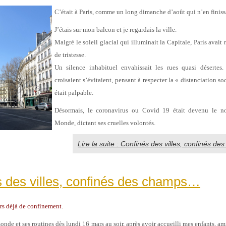
C’était à Paris, comme un long dimanche d’août qui n’en finis
J’étais sur mon balcon et je regardais la ville.
Malgré le soleil glacial qui illuminait la Capitale, Paris avai
de tristesse.
Un silence inhabituel envahissait les rues quasi désertes
croisaient s’évitaient, pensant à respecter la « distanciation so
était palpable.
Désormais, le coronavirus ou Covid 19 était devenu le n
Monde, dictant ses cruelles volontés.
Lire la suite : Confinés des villes, confinés d
 des villes, confinés des champs…
urs déjà de confinement.
monde et ses routines dès lundi 16 mars au soir, après avoir accueilli mes enfants, ami