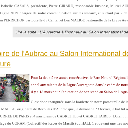
: Isabelle CAZALS, présidente, Pierre GIRARD, responsable business, Muriel
 Ligue 2019 chargée de notre communication sur les réseaux, et surtout par 2 de 
sa PERRICHON pastourelle du Cantal, et Léa MALIGE pastourelle de la Ligue Auv
Lire la suite : L'Auvergne à l'honneur au Salon International de 
toire de l'Aubrac au Salon International d
ture
Pour la deuxième année consécutive, le Parc Naturel Régional 
appel aux talents de la Ligue Auvergnate dans le cadre de notre
il y a 18 mois pour l’animation de son stand au Salon de l’Agri
C’est donc inaugurée sous la houlette de notre pastourelle de l
MALIGE, originaire de Recoules d’Aubrac que, le dimanche 23 février, le bal fut o
BOURREE DE PARIS et 4 musiciens de CABRETTES et CABRETTAIRES. Durant près
illage du CORAM (Collectif des Races de Massifs) du HALL 1 et devant une très n