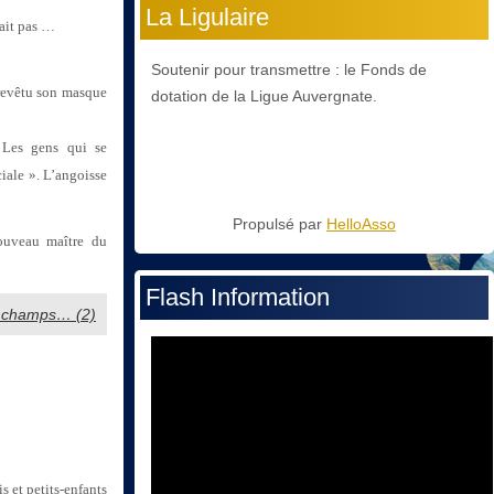
La Ligulaire
sait pas …
Soutenir pour transmettre : le Fonds de
t revêtu son masque
dotation de la Ligue Auvergnate.
. Les gens qui se
ciale ». L’angoisse
Propulsé par
HelloAsso
ouveau maître du
Flash Information
es champs… (2)
s et petits-enfants