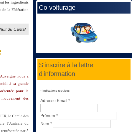
nt les ingrédients
Co-voiturage
s de la Fédération
 Nuit du Cantal
e
S'inscrire à la lettre
d'information
 Auvergne nous a
-midi à sa grande
résentée pour la
*
Indications requises
e mouvement des
Adresse Email
*
Prénom
*
IER, le Cercle des
ple l’Amicale du
Nom
*
 représentée par 5