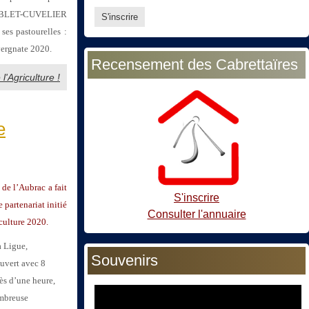
 AUBLET-CUVELIER
ses pastourelles :
ergnate 2020.
Recensement des Cabrettaïres
l'Agriculture !
e
de l’Aubrac a fait
S'inscrire
 partenariat initié
Consulter l'annuaire
culture 2020.
a Ligue,
Souvenirs
uvert avec 8
 d’une heure,
ombreuse