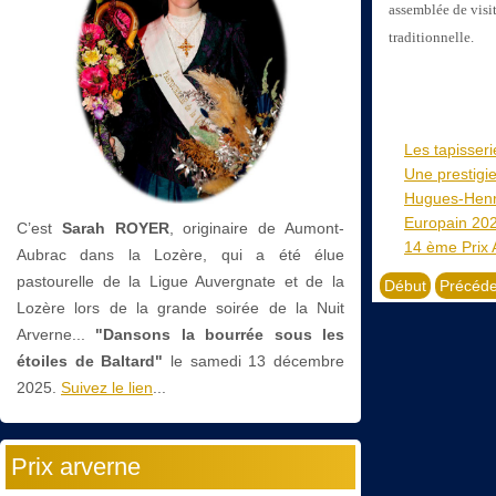
assemblée de visit
traditionnelle.
Les tapisser
Une prestigie
Hugues-Henri
Europain 20
C’est
Sarah ROYER
, originaire de Aumont-
14 ème Prix 
Aubrac dans la Lozère, qui a été élue
pastourelle de la Ligue Auvergnate et de la
Début
Précéde
Lozère lors de la grande soirée de la Nuit
Arverne...
"Dansons la bourrée sous les
étoiles de Baltard"
le
samedi 13 décembre
2025.
Suivez le lien
...
Prix arverne