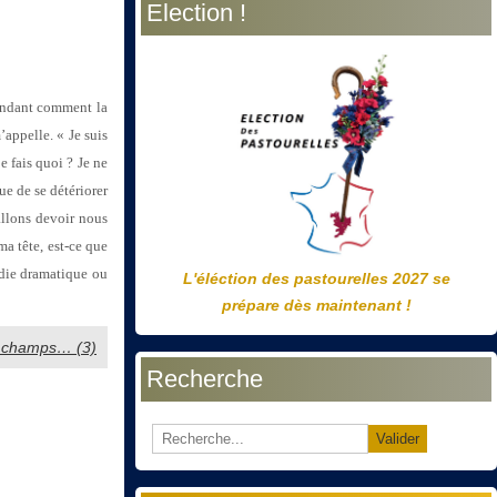
Election !
précédente
précédent
suivante
suivant
andant comment la
appelle. « Je suis
 fais quoi ? Je ne
ue de se détériorer
allons devoir nous
ma tête, est-ce que
die dramatique ou
L'éléction des pastourelles 2027 se
prépare dès maintenant !
es champs… (3)
Recherche
Valider