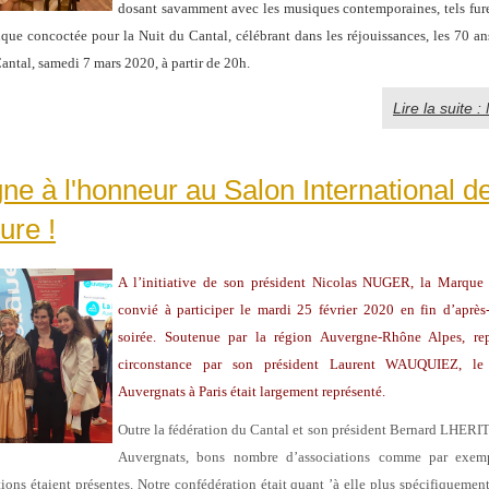
dosant savamment avec les musiques contemporaines, tels fure
ique concoctée pour la Nuit du Cantal, célébrant dans les réjouissances, les 70 an
antal, samedi 7 mars 2020, à partir de 20h.
Lire la suite :
ne à l'honneur au Salon International d
ture !
A l’initiative de son président Nicolas NUGER, la Marque
convié à participer le mardi 25 février 2020 en fin d’après
soirée. Soutenue par la région Auvergne-Rhône Alpes, rep
circonstance par son président Laurent WAUQUIEZ, l
Auvergnats à Paris était largement représenté.
Outre la fédération du Cantal et son président Bernard LHERIT
Auvergnats, bons nombre d’associations comme par exem
ions étaient présentes. Notre confédération était quant ’à elle plus spécifiquement