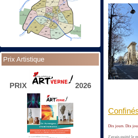
Prix Artistique
PRIX
2026
Confinés
Dix jours. Dix jo
J’avais quitté le 