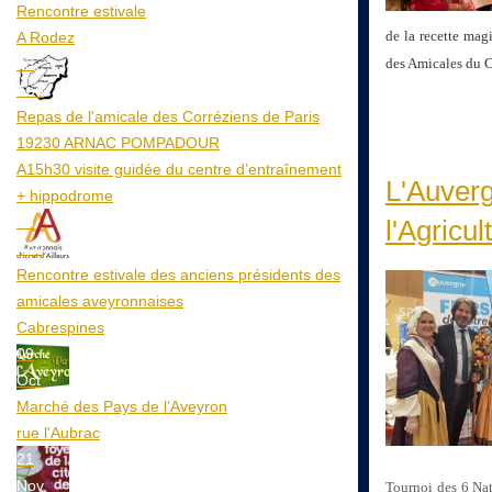
Rencontre estivale
de la recette mag
A Rodez
23
des Amicales du C
Aoû
Repas de l'amicale des Corréziens de Paris
19230 ARNAC POMPADOUR
A15h30 visite guidée du centre d’entraînement
L'Auverg
+ hippodrome
25
l'Agricul
Aoû
Rencontre estivale des anciens présidents des
amicales aveyronnaises
Cabrespines
09
Oct
Marché des Pays de l’Aveyron
rue l'Aubrac
21
Nov
Tournoi des 6 Nat