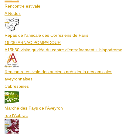
Rencontre estivale
A Rodez
23
Aoû
Repas de l'amicale des Corréziens de Paris
19230 ARNAC POMPADOUR
A15h30 visite guidée du centre d’entraînement + hippodrome
25
Aoû
Rencontre estivale des anciens présidents des amicales
aveyronnaises
Cabrespines
09
Oct
Marché des Pays de l’Aveyron
rue l'Aubrac
21
Nov