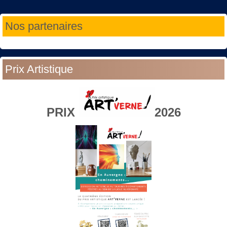
Année
Mois
Année
Mois
Nos partenaires
précédente
précédent
suivante
suivant
Prix Artistique
PRIX
2026