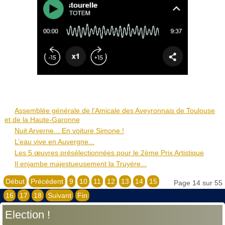
Assemblée générale de l’Amicale des Aveyronnais de Toulouse
et de la Haute-Garonne
Nuit Arverne... En voiture Simone !
L’eau vive en Auvergne...
Les 5 œuvres présélectionnées pour le 2ème Prix Artistique
Il enjambe majestueusement la Truyère...
Début
Précédent
9
10
11
12
13
14
15
Page 14 sur 55
16
17
18
Suivant
Fin
Election !