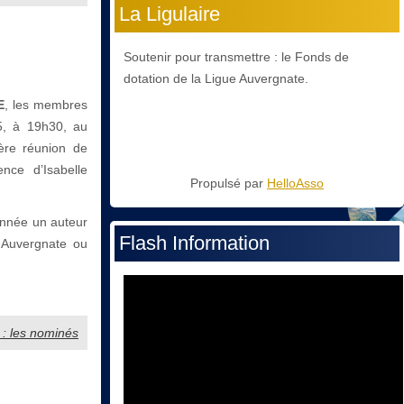
La Ligulaire
Soutenir pour transmettre : le Fonds de
dotation de la Ligue Auvergnate.
E
, les membres
5, à 19h30, au
ère réunion de
nce d’Isabelle
Propulsé par
HelloAsso
nnée un auteur
Flash Information
 Auvergnate ou
5 : les nominés