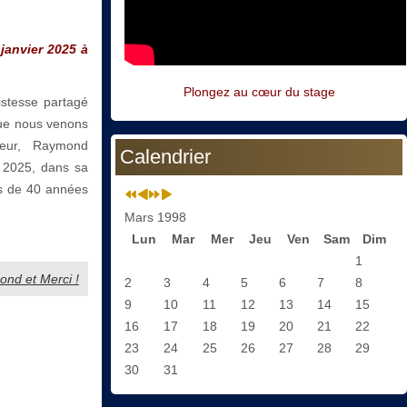
janvier 2025 à
Plongez au cœur du stage
istesse partagé
que nous venons
neur, Raymond
Calendrier
 2025, dans sa
s de 40 années
Mars 1998
Lun
Mar
Mer
Jeu
Ven
Sam
Dim
1
mond et Merci !
2
3
4
5
6
7
8
9
10
11
12
13
14
15
16
17
18
19
20
21
22
23
24
25
26
27
28
29
30
31