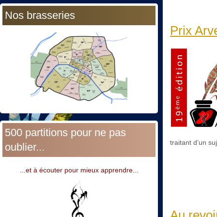
Nos brasseries
Prix Arv
500 partitions pour ne pas
traitant d’un s
oublier...
...et à écouter pour mieux apprendre...
Au revoi