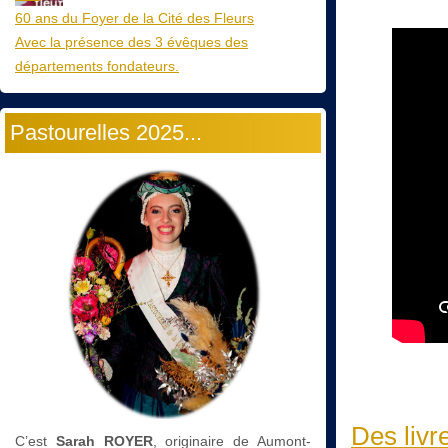
60 ans du Foyer de la Cité des Fleurs
Avec la présence des 3 évêques des
départements fondateurs.
Pastourelles 2025...
Des livr
C’est
Sarah ROYER
, originaire de Aumont-