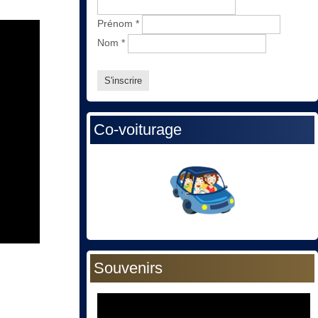
Prénom
*
Nom
*
Co-voiturage
Souvenirs