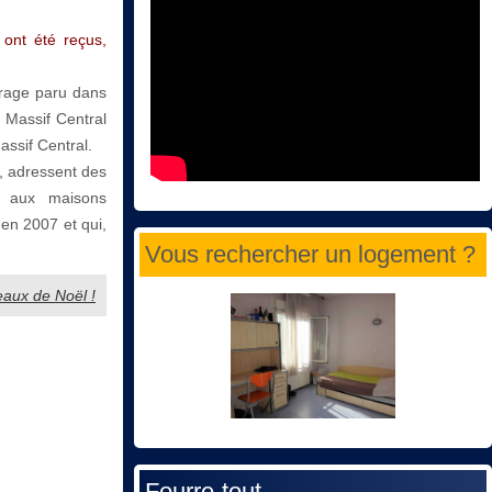
ont été reçus,
vrage paru dans
u Massif Central
assif Central.
, adressent des
t aux maisons
 en 2007 et qui,
Vous rechercher un logement ?
deaux de Noël !
Fourre-tout