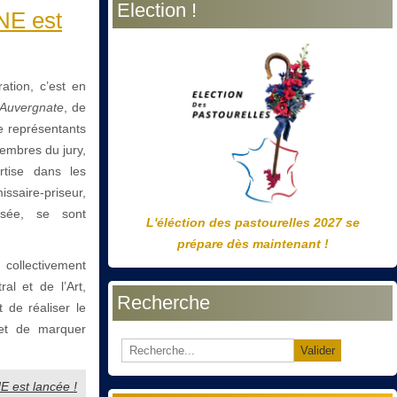
Election !
précédente
précédent
suivante
suivant
NE est
ation, c’est en
 Auvergnate
, de
e représentants
embres du jury,
rtise dans les
missaire-priseur,
musée, se sont
L'éléction des pastourelles 2027 se
prépare dès maintenant !
 collectivement
al et de l’Art,
Recherche
t de réaliser le
 et de marquer
Valider
NE est lancée !