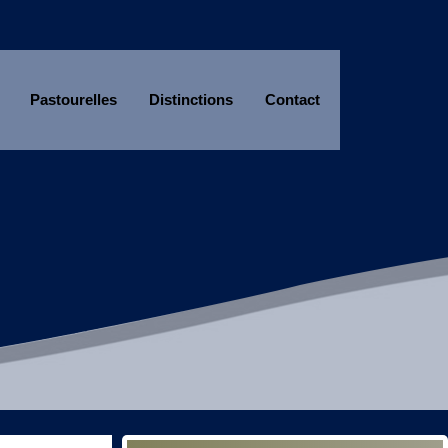
Pastourelles
Distinctions
Contact
Année
Mois
Année
Mois