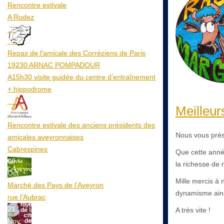
Rencontre estivale
A Rodez
23
Aoû
Repas de l'amicale des Corréziens de Paris
19230 ARNAC POMPADOUR
A15h30 visite guidée du centre d’entraînement
+ hippodrome
25
Meilleur
Aoû
Rencontre estivale des anciens présidents des
Nous vous prés
amicales aveyronnaises
Cabrespines
Que cette anné
09
la richesse de n
Oct
Mille mercis à 
Marché des Pays de l’Aveyron
dynamisme ainsi
rue l'Aubrac
21
A très vite !
Nov