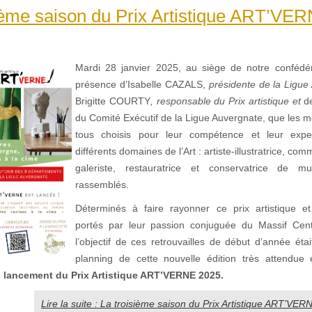
ième saison du Prix Artistique ART’VER
Mardi 28 janvier 2025, au siège de notre confédér
présence d’Isabelle CAZALS,
présidente de la Ligue
Brigitte COURTY
, responsable du Prix artistique et
d
du Comité Exécutif de la Ligue Auvergnate, que les m
tous choisis pour leur compétence et leur expe
différents domaines de l’Art : artiste-illustratrice, com
galeriste, restauratrice et conservatrice de 
rassemblés.
Déterminés à faire rayonner ce prix artistique et
portés par leur passion conjuguée du Massif Centr
l’objectif de ces retrouvailles de début d’année étai
planning de cette nouvelle édition très attendue
e
lancement du Prix Artistique ART’VERNE 2025.
Lire la suite : La troisième saison du Prix Artistique ART’VER