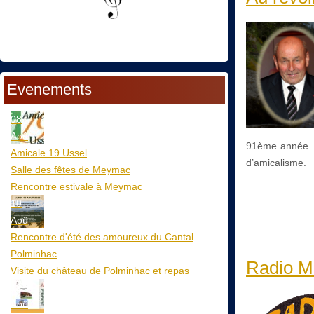
Evenements
08
Aoû
91ème année. 
Amicale 19 Ussel
d’amicalisme.
Salle des fêtes de Meymac
Rencontre estivale à Meymac
10
Aoû
Rencontre d'été des amoureux du Cantal
Polminhac
Radio Ma
Visite du château de Polminhac et repas
12
Aoû