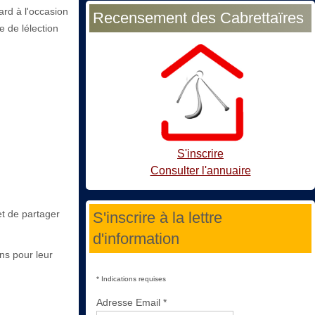
ard à l'occasion
Recensement des Cabrettaïres
e de lélection
S'inscrire
Consulter l'annuaire
et de partager
S'inscrire à la lettre
d'information
ns pour leur
*
Indications requises
Adresse Email
*