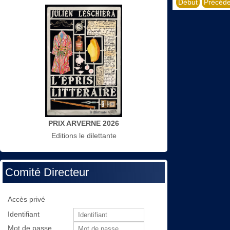
Début
Précéde
PRIX ARVERNE 2026
Editions le dilettante
Comité Directeur
Accès privé
Identifiant
Mot de passe