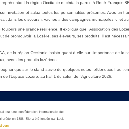
, représentant la région Occitanie et céda la parole à René-François B
on invitation et salua toutes les personnalités présentes. Avec un trait 
vait dans les discours « vaches » des campagnes municipales ici et a
toujours une grande résilience. Il expliqua que l’Association des Lozér
 de promouvoir la Lozère, ses éleveurs, ses produits. Il est nécessaire d
la région Occitanie insista quant à elle sur l’importance de la soli
x, avec des produits lozériens.
uphorique sur le stand suivie de quelques notes folkloriques traditionn
tion de l’Espace Lozère, au hall 1 du salon de l’Agriculture 2026.
al est une confédération internationale des
al créée en 1886. Elle a été fondée par Louis
il.com