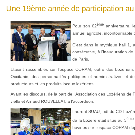
Une 19ème année de participation au 
ème
Pour son 62
anniversaire, l
annuel agricole, incontournable p
C’est dans le mythique hall 1, 
consécutive, à l’inauguration d
de Paris.
Etaient rassemblés sur l’espace CORAM, outre des Lozériens 
Occitanie, des personnalités politiques et administratives et d
producteurs et les produits locaux lozériens.
Avant les discours, de la part de l’Association des Lozériens de
vielle et Arnaud ROUVELLAT, à l’accordéon.
Laurent SUAU, pdt du CD Lozère s
ème
de la Lozère était situé au 3
bovines sur l’espace CORAM depuis