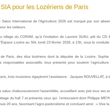
SIA pour les Lozériens de Paris
e Salon International de l’Agriculture 2026 est marqué par son abs
our les visiteurs.
au village du CORAM, qu’à l’invitation de Laurent SUAU, pdt du CD 48
e l’Espace Lozère au SIA, lundi 23 février 2026, à 13h, sous la condu
de Paris, des élus lozériens dont la députée de la Lozère, Sophie
es responsables associatifs, tous présents pour soutenir l’agricultur
 Paris, trois musiciens égayèrent l’assistance : Jacques ROUVELLAT, à 
alua chaleureusement l’assemblée, accueillant avec joie tous ses amis 
étage du hall 7 et présenta ceux qui l’entouraient dont Philippe MEY
 20 ans, favorisant l’agro-pastoralisme et concluant ainsi : « Vive la 