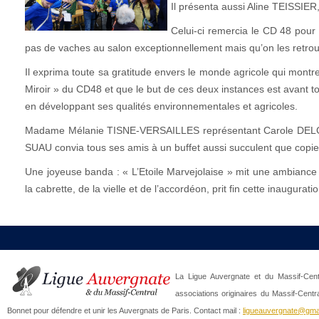
Il présenta aussi Aline TEISSIER
Celui-ci remercia le CD 48 pour s
pas de vaches au salon exceptionnellement mais qu’on les retrou
Il exprima toute sa gratitude envers le monde agricole qui montre 
Miroir » du CD48 et que le but de ces deux instances est avant tout
en développant ses qualités environnementales et agricoles.
Madame Mélanie TISNE-VERSAILLES représentant Carole DELGA, de 
SUAU convia tous ses amis à un buffet aussi succulent que copieu
Une joyeuse banda : « L’Etoile Marvejolaise » mit une ambiance e
la cabrette, de la vielle et de l’accordéon, prit fin cette inaugura
La Ligue Auvergnate et du Massif-Centr
associations originaires du Massif-Centr
Bonnet pour défendre et unir les Auvergnats de Paris. Contact mail :
ligueauvergnate@gma