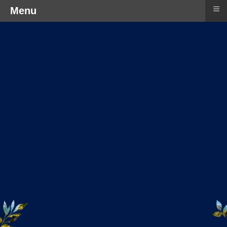
≡
Menu