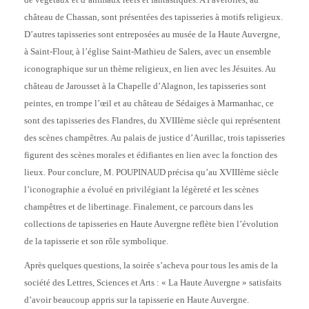
château de Chassan, sont présentées des tapisseries à motifs religieux.
D’autres tapisseries sont entreposées au musée de la Haute Auvergne,
à Saint-Flour, à l’église Saint-Mathieu de Salers, avec un ensemble
iconographique sur un thème religieux, en lien avec les Jésuites. Au
château de Jarousset à la Chapelle d’Alagnon, les tapisseries sont
peintes, en trompe l’œil et au château de Sédaiges à Marmanhac, ce
sont des tapisseries des Flandres, du XVIIIème siècle qui représentent
des scènes champêtres. Au palais de justice d’Aurillac, trois tapisseries
figurent des scènes morales et édifiantes en lien avec la fonction des
lieux. Pour conclure, M. POUPINAUD précisa qu’au XVIIIème siècle
l’iconographie a évolué en privilégiant la légèreté et les scènes
champêtres et de libertinage. Finalement, ce parcours dans les
collections de tapisseries en Haute Auvergne reflète bien l’évolution
de la tapisserie et son rôle symbolique.
Après quelques questions, la soirée s’acheva pour tous les amis de la
société des Lettres, Sciences et Arts : « La Haute Auvergne » satisfaits
d’avoir beaucoup appris sur la tapisserie en Haute Auvergne.