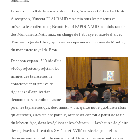
renommés.
Le nouveau pdt de la société des Lettres, Sciences et Arts « La Haute
Auvergne », Vincent FLAURAUD remercia tous les présents et
présenta le conférencier, Benoît-Henri PAPOUNAUD, administrateur
des Monuments Nationaux en charge de l’abbaye et musée d’art et
d’archéologie de Cluny, qui s’est occupé aussi du musée de Moulin,
du monastère royal de Bron.
Dans son exposé, à l’aide d’un
vidéoprojecteur projetant les
images des tapisseries, le
conférencier fit preuve de
rigueur et d’application,
démontrant son enthousiasme
pour les tapisseries qui, désormais, « ont quitté notre quotidien alors
qu’autrefois, elles étaient partout, offrant du confort à partir de la fin
du Moyen-Age, dans les églises et les châteaux ». Les heures de gloire
des tapisseries datent des XVIème et XVIIème siècles puis, elles
disparaissent au profit du papier peint. Dans la première partie de sa