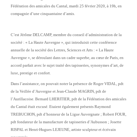
Fédération des amicales du Cantal, mardi 25 février 2020, à 19h, en
compagnie d’une cinquantaine d’amis.
C’est Jérôme DELCAMP, membre du conseil d’administration de la
société : « La Haute Auvergne », qui introduisit cette conférence
annuelle de la société des Lettres, Sciences et Arts : « La Haute
Auvergne », se déroulant dans un cadre superbe, au cœur de Paris, en
accord parfait avec le sujet traité des tapisseries, synonymes d’art, de
luxe, prestige et confort.
Dans l’assistance, on pouvait noter la présence de Roger VIDAL, pdt
de la Veillée d’Auvergne et Jean-Claude MAGRIN, pdt de
l’Aurillacoise. Bernard LHERITIER, pdt de la Fédération des amicales
du Cantal était excusé. Etaient également présents Raymond
TREBUCHON, pdt d’honneur de la Ligue Auvergnate ; Robert FOUR,
pdt fondateur de la manufacture de tapisseries d’Aubusson ; Josette
RISPAL et Henri-Hugues LEJEUNE, artiste sculpteur et écrivain