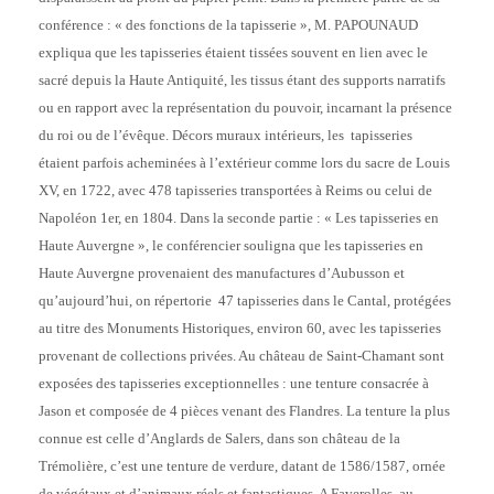
conférence : « des fonctions de la tapisserie », M. PAPOUNAUD
expliqua que les tapisseries étaient tissées souvent en lien avec le
sacré depuis la Haute Antiquité, les tissus étant des supports narratifs
ou en rapport avec la représentation du pouvoir, incarnant la présence
du roi ou de l’évêque. Décors muraux intérieurs, les tapisseries
étaient parfois acheminées à l’extérieur comme lors du sacre de Louis
XV, en 1722, avec 478 tapisseries transportées à Reims ou celui de
Napoléon 1er, en 1804. Dans la seconde partie : « Les tapisseries en
Haute Auvergne », le conférencier souligna que les tapisseries en
Haute Auvergne provenaient des manufactures d’Aubusson et
qu’aujourd’hui, on répertorie 47 tapisseries dans le Cantal, protégées
au titre des Monuments Historiques, environ 60, avec les tapisseries
provenant de collections privées. Au château de Saint-Chamant sont
exposées des tapisseries exceptionnelles : une tenture consacrée à
Jason et composée de 4 pièces venant des Flandres. La tenture la plus
connue est celle d’Anglards de Salers, dans son château de la
Trémolière, c’est une tenture de verdure, datant de 1586/1587, ornée
de végétaux et d’animaux réels et fantastiques. A Faverolles, au