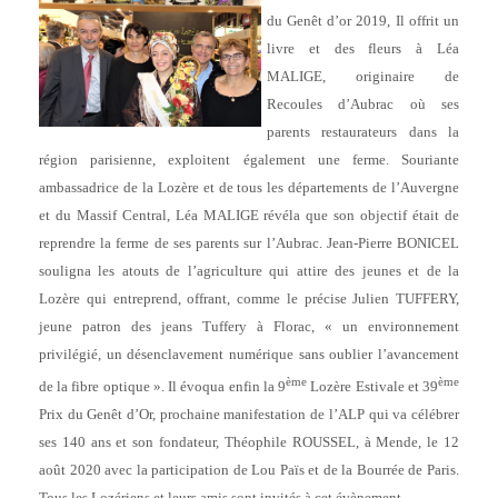
du Genêt d’or 2019, Il offrit un
livre et des fleurs à Léa
MALIGE, originaire de
Recoules d’Aubrac où ses
parents restaurateurs dans la
région parisienne, exploitent également une ferme. Souriante
ambassadrice de la Lozère et de tous les départements de l’Auvergne
et du Massif Central, Léa MALIGE révéla que son objectif était de
reprendre la ferme de ses parents sur l’Aubrac. Jean-Pierre BONICEL
souligna les atouts de l’agriculture qui attire des jeunes et de la
Lozère qui entreprend, offrant, comme le précise Julien TUFFERY,
jeune patron des jeans Tuffery à Florac, « un environnement
privilégié, un désenclavement numérique sans oublier l’avancement
ème
ème
de la fibre optique ». Il évoqua enfin la 9
Lozère Estivale et 39
Prix du Genêt d’Or, prochaine manifestation de l’ALP qui va célébrer
ses 140 ans et son fondateur, Théophile ROUSSEL, à Mende, le 12
août 2020 avec la participation de Lou Païs et de la Bourrée de Paris.
Tous les Lozériens et leurs amis sont invités à cet évènement.