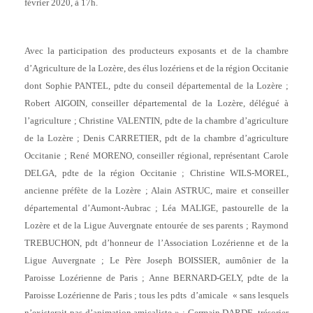
février 2020, à 17h.
Avec la participation des producteurs exposants et de la chambre
d’Agriculture de la Lozère, des élus lozériens et de la région Occitanie
dont Sophie PANTEL, pdte du conseil départemental de la Lozère ;
Robert AIGOIN, conseiller départemental de la Lozère, délégué à
l’agriculture ; Christine VALENTIN, pdte de la chambre d’agriculture
de la Lozère ; Denis CARRETIER, pdt de la chambre d’agriculture
Occitanie ; René MORENO, conseiller régional, représentant Carole
DELGA, pdte de la région Occitanie ; Christine WILS-MOREL,
ancienne préfète de la Lozère ; Alain ASTRUC, maire et conseiller
départemental d’Aumont-Aubrac ; Léa MALIGE, pastourelle de la
Lozère et de la Ligue Auvergnate entourée de ses parents ; Raymond
TREBUCHON, pdt d’honneur de l’Association Lozérienne et de la
Ligue Auvergnate ; Le Père Joseph BOISSIER, aumônier de la
Paroisse Lozérienne de Paris ; Anne BERNARD-GELY, pdte de la
Paroisse Lozérienne de Paris ; tous les pdts d’amicale « sans lesquels
n’existerait pas d’animation amicaliste » ; Germain DARDE, trésorier