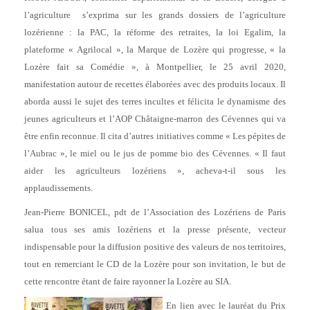
l’agriculture s’exprima sur les grands dossiers de l’agriculture
lozérienne : la PAC, la réforme des retraites, la loi Egalim, la
plateforme « Agrilocal », la Marque de Lozère qui progresse, « la
Lozère fait sa Comédie », à Montpellier, le 25 avril 2020,
manifestation autour de recettes élaborées avec des produits locaux. Il
aborda aussi le sujet des terres incultes et félicita le dynamisme des
jeunes agriculteurs et l’AOP Châtaigne-marron des Cévennes qui va
être enfin reconnue. Il cita d’autres initiatives comme « Les pépites de
l’Aubrac », le miel ou le jus de pomme bio des Cévennes. « Il faut
aider les agriculteurs lozériens », acheva-t-il sous les
applaudissements.
Jean-Pierre BONICEL, pdt de l’Association des Lozériens de Paris
salua tous ses amis lozériens et la presse présente, vecteur
indispensable pour la diffusion positive des valeurs de nos territoires,
tout en remerciant le CD de la Lozère pour son invitation, le but de
cette rencontre étant de faire rayonner la Lozère au SIA.
En lien avec le lauréat du Prix