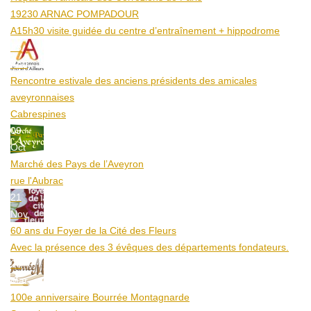
19230 ARNAC POMPADOUR
A15h30 visite guidée du centre d’entraînement + hippodrome
25
Aoû
Rencontre estivale des anciens présidents des amicales
aveyronnaises
Cabrespines
09
Oct
Marché des Pays de l’Aveyron
rue l'Aubrac
21
Nov
60 ans du Foyer de la Cité des Fleurs
Avec la présence des 3 évêques des départements fondateurs.
20
Mar
100e anniversaire Bourrée Montagnarde