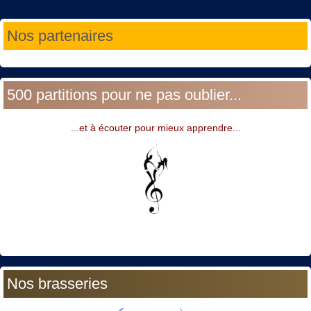
Année
Mois
Année
Mois
Nos partenaires
précédente
précédent
suivante
suivant
500 partitions pour ne pas oublier...
...et à écouter pour mieux apprendre...
Nos brasseries