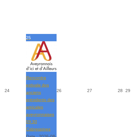
25
Rencontre
estivale des
24
26
27
28
29
anciens
présidents des
amicales
aveyronnaises
09:30
Cabrespines
Date :
2026-08-