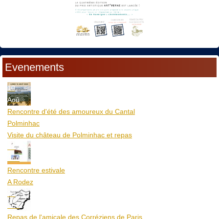
Evenements
10
Aoû
Rencontre d'été des amoureux du Cantal
Polminhac
Visite du château de Polminhac et repas
12
Aoû
Rencontre estivale
A Rodez
23
Aoû
Repas de l'amicale des Corréziens de Paris