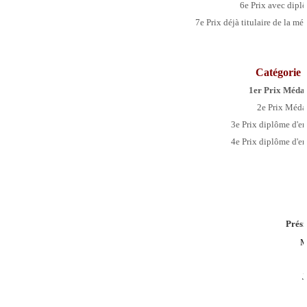
6e Prix
avec dipl
7e Prix déjà titulaire de la mé
Catégorie
D
1er Prix Médai
2e Prix Médai
3e Prix diplôme d'e
4
e Prix
diplôme d'e
Prési
M
J