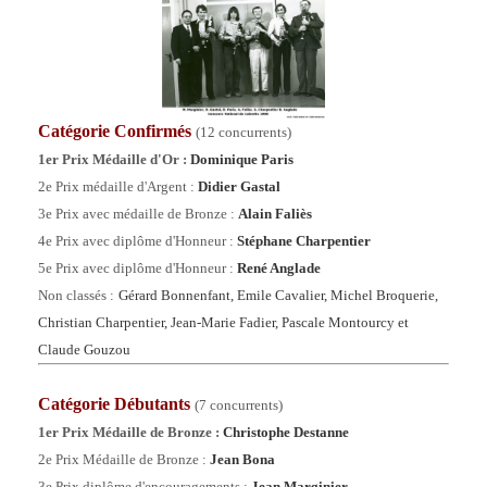
Catégorie Confirmés
(12 concurrents)
1er Prix Médaille d'Or :
Dominique Paris
2e Prix médaille d'Argent :
Didier Gastal
3e Prix avec
médaille de Bronze
:
Alain Faliès
4e Prix avec diplôme
d'Honneur
:
Stéphane Charpentier
5e Prix
avec diplôme d'Honneur
:
René Anglade
Non classés :
Gérard Bonnenfant, Emile Cavalier, Michel Broquerie,
Christian Charpentier, Jean-Marie Fadier, Pascale Montourcy et
Claude Gouzou
Catégorie
Débutants
(7 concurrents)
1er Prix Médaille de Bronze :
Christophe Destanne
2e Prix Médaille de Bronze :
Jean Bona
3e Prix diplôme d'encouragements :
Jean Marginier