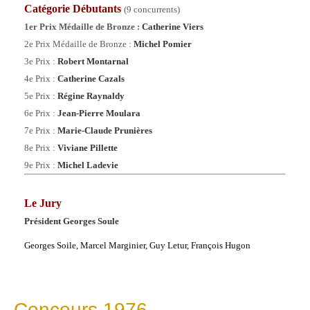
Catégorie
Débutants
(9 concurrents)
1er Prix Médaille de Bronze :
Catherine Viers
2e Prix Médaille de Bronze :
Michel Pomier
3e Prix :
Robert Montarnal
4
e Prix :
Catherine Cazals
5
e Prix :
Régine Raynaldy
6e Prix :
Jean-Pierre Moulara
7e Prix :
Marie-Claude Prunières
8e Prix :
Viviane Pillette
9e Prix :
Michel Ladevie
Le Jury
Président Georges Soule
Georges Soile, Marcel Marginier,
Guy Letur,
François Hugon
Concours 1976