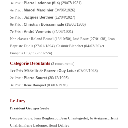
3e Prix :
Pierre Ladonne (fils)
(29/07/1931)
4e Prix :
Marcel Marginier
(04/06/1926)
5e Prix :
Jacques Berthier
(12/04/1927)
6e Prix :
Christian Boissonnade
(19/08/1936)
7e Prix :
André Vermerie
(24/06/1901)
Non classés : Roland Brunel (13/10/50), José Roux (27/01/38), Jean-
Baptiste Dijols (27/01/1894), Casimir Blanchet (04/02/20) et
François Hugon (26/02/24).
Catégorie
Débutants
(3 concurrents)
1er Prix Médaille de Bronze :
Guy Letur
(07/02/1943)
2e Prix :
Pierre Sauret
(30/12/1925)
3e Prix :
René Rouquet
(03/03/1936)
Le Jury
Président Georges Soule
Georges Soule, Jean Bergheaud,
Jean Chantegrelet,
Jo Ayrignac,
Henri
Chaliès,
Pierre Ladonne,
Henri Delrieu.