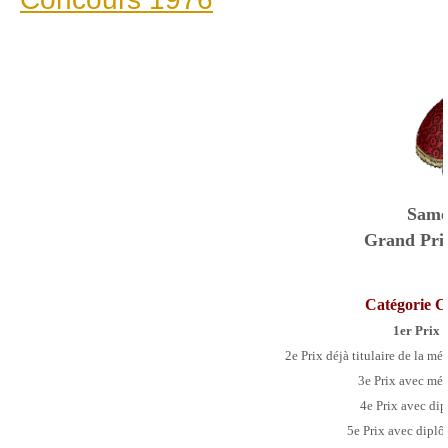
Same
Grand Pri
Catégorie C
1er Prix 
2e Prix déjà titulaire de la mé
3e Prix avec
méd
4e Prix avec dip
5e Prix
avec dipl