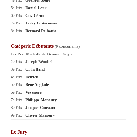
4e Prix :
Georges Soule
5e Prix :
Daniel Letur
6e Prix :
Guy Cérou
7e Prix :
Jacky Costerousse
8e Prix :
Bernard Delbouis
Catégorie
Débutants
(9 concurrents)
1er Prix Médaille de Bronze :
Negre
2e Prix :
Joseph Bénoliel
3e Prix :
Ortholland
4e Prix :
Delrieu
5e Prix :
René Anglade
6e Prix :
Veyssière
7e Prix :
Philippe Manoury
8e Prix :
Jacques Constant
9e Prix :
Olivier Manoury
Le Jury