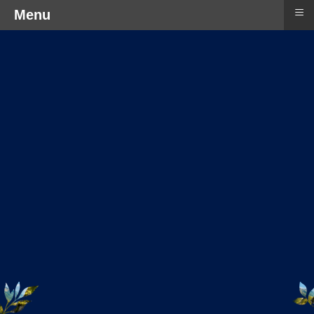
≡
Menu