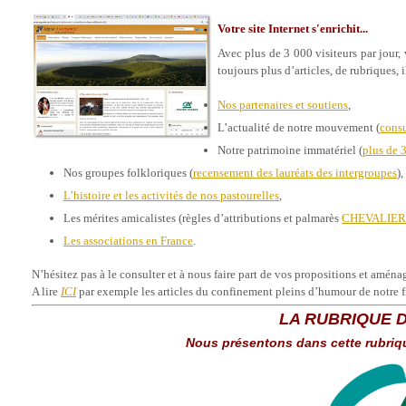
Votre site Internet s'enrichit...
Avec plus de 3 000 visiteurs par jour, 
toujours plus d’articles, de rubriques,
Nos partenaires et soutiens
,
L’actualité de notre mouvement (
consu
Notre patrimoine immatériel (
plus de 
Nos groupes folkloriques (
recensement des lauréats des intergroupes
),
L’histoire et les activités de nos pastourelles
,
Les mérites amicalistes (règles d’attributions et palmarès
CHEVALIER
Les associations en France
.
N’hésitez pas à le consulter et à nous faire part de vos propositions et aména
A lire
ICI
par exemple les articles du confinement pleins d’humour de notre fi
LA RUBRIQUE 
Nous présentons dans cette rubriq