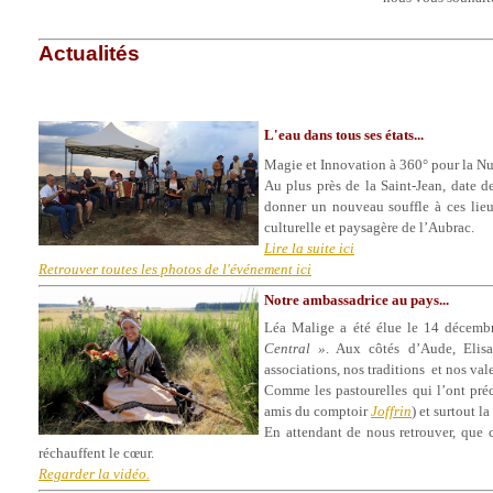
Actualités
L'eau dans tous ses états...
Magie et Innovation à 360° pour la N
Au plus près de la Saint-Jean, date d
donner un nouveau souffle à ces lieux
culturelle et paysagère de l’Aubrac.
Lire la suite ici
Retrouver toutes les photos de l'événement ici
Notre ambassadrice au pays...
Léa Malige a été élue le 14 décemb
Central »
. Aux côtés d’Aude, Elisa
associations, nos traditions et nos val
Comme les pastourelles qui l’ont pr
amis du comptoir
Joffrin
) et surtout 
En attendant de nous retrouver, que c
réchauffent le cœur.
Regarder la vidéo.