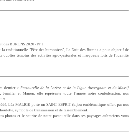
uit des BURONS 2020 - N°1.
e la traditionnelle "Fête des buronniers", La Nuit des Burons a pour objectif de
 oubliés témoins des activités agro-pastorales et marqueurs forts de l’identité
re dernier
« Pastourelle de la Lozère et de la Ligue Auvergnate et du Massif
, Jennifer et Manon, elle représente toute l’année notre confédération, nos
eurs.
écédé, Léa MALIGE porte un SAINT ESPRIT (bijou emblématique offert par nos
la houlette, symbole de transmission et de rassemblement.
es photos et le sourire de notre pastourelle dans ses paysages aubraciens vous