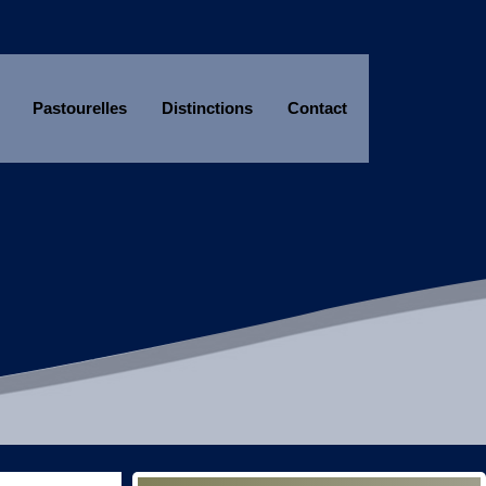
Pastourelles
Distinctions
Contact
Année
Mois
Année
Mois