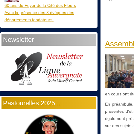
60 ans du Foyer de la Cité des Fleurs
Avec la présence des 3 évêques des
départements fondateurs.
Newsletter
Assembl
en cours ont é
Pastourelles 2025...
En préambule, 
présentes d’êt
également préc
sur des sujets 