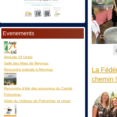
Evenements
08
Aoû
Amicale 19 Ussel
Salle des fêtes de Meymac
La Fédér
Rencontre estivale à Meymac
10
chemin !.
Aoû
Rencontre d'été des amoureux du Cantal
Polminhac
Visite du château de Polminhac et repas
12
Aoû