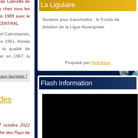
l de Cabrette de
La Ligulaire
rs chez tous les
uis 1989 avec le
Soutenir pour transmettre : le Fonds de
 CENTRAL.
dotation de la Ligue Auvergnate.
et Cabrettaïres,
 en 1961. Année
 la qualité de
er, en 1967, la
Propulsé par
HelloAsso
aux lauréats !
Flash Information
 des
 7 octobre 2022
ché des Pays de