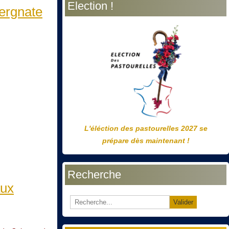
Election !
précédente
précédent
suivante
suivant
vergnate
L'éléction des pastourelles 2027 se
prépare dès maintenant !
Recherche
aux
Valider