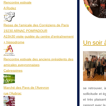
Rencontre estivale
A Rodez
23
Aoû
Repas de l'amicale des Corréziens de Paris
19230 ARNAC POMPADOUR
A15h30 visite guidée du centre d’entraînement
Un soir 
+ hippodrome
25
Aoû
Rencontre estivale des anciens présidents des
amicales aveyronnaises
Cabrespines
09
Oct
Marché des Pays de l’Aveyron
se retrouver, 
rue l'Aubrac
sollicitude et
21
et très plaisa
Nov
rapport avec la