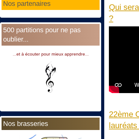
Nos partenaires
Qui sera
?
500 partitions pour ne pas
oublier...
...et à écouter pour mieux apprendre...
22ème C
Nos brasseries
lauréats 