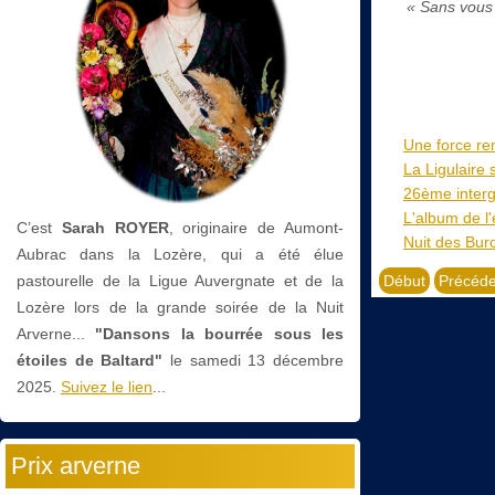
« Sans vous 
Une force rem
La Ligulaire 
26ème intergr
L'album de l'
C’est
Sarah ROYER
, originaire de Aumont-
Nuit des Bur
Aubrac dans la Lozère, qui a été élue
pastourelle de la Ligue Auvergnate et de la
Début
Précéde
Lozère lors de la grande soirée de la Nuit
Arverne...
"Dansons la bourrée sous les
étoiles de Baltard"
le
samedi 13 décembre
2025.
Suivez le lien
...
Prix arverne