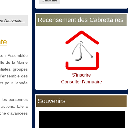
Recensement des Cabrettaïres
ée Nationale...
te
 son Assemblée
lle de la Mairie
iliales, groupes
S'inscrire
é l’ensemble des
Consulter l'annuaire
ves pour l’année
é les personnes
Souvenirs
actions. Elle a
iche d'avancées