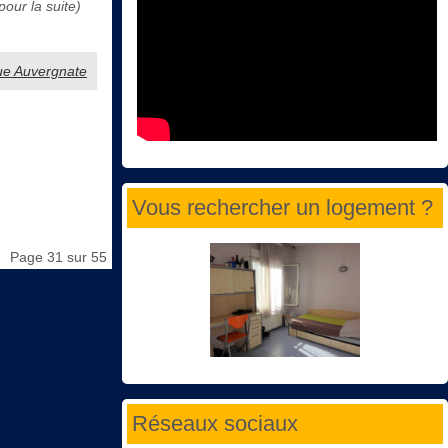
our la suite)
gue Auvergnate
Vous rechercher un logement ?
Page 31 sur 55
Réseaux sociaux