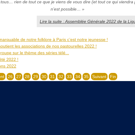
tous… rien de tout ce que je viens de vous dire (et tout ce qui viendra p
n’est possible… »
Lire la suite : Assemblée Générale 2022 de la Li
arquable de notre folklore à Paris c’est notre jeunesse !
soutient les associations de nos pastourelles 2022 !
oupe sur le thème des séries télé...
été 2022 !
ons 2022
nt
26
27
28
29
30
31
32
33
34
35
Suivant
Fin