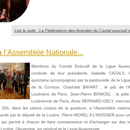
Lire la suite : La Fédérations des Amicales du Cantal poursuit s
à l’Assemblée Nationale...
Membres du Comité Exécutif de la Ligue Auverg
conduite de leur présidente, Isabelle CAZALS, I
quinzaine accompagnés par la pastourelle de la Ligu
de la Corrèze, Charlotte BAYART ; le pdt de l’A
Lozériens de Paris, Jean-Pierre BONICEL ; la pdte
Lozérienne de Paris, Anne BERNARD-GELY, mercredi
à 20h, dans les salons cossus de la questure, à l’Assemblée nation
 égards par le député de la Lozère, Pierre MOREL A L’HUISSIER pour un 
nt qui permit à chacun de faire connaissance et d’échanger sur des su
 Lozère, l’Auvergne, en général et la Ligue Auvergnate.