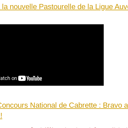
 la nouvelle Pastourelle de la Ligue Au
oncours National de Cabrette : Bravo 
!