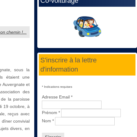
Co-voiturage
on chemin !...
S'inscrire à la lettre
d'information
nate, sous la
ls étaient une
e Auvergnate et
*
Indications requises
ssociation des
Adresse Email
*
 de la paroisse
 19 octobre, à
Prénom
*
ale, reçus avec
Nom
*
dîner convivial
jets divers, en