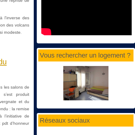
'une reprise de
à l'inverse des
ion des volcans
 si modeste.
Vous rechercher un logement ?
du
ns les salons de
 s’est produit
uvergnate et du
endu : la remise
l’initiative de
Réseaux sociaux
 pdt d’honneur