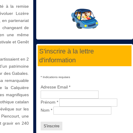
ité à la remise
évoluer Lozère
, en partenariat
n changeant de
t en une même
tivale et Genêt
S'inscrire à la lettre
d'information
artissaient en 2
d’un patrimoine
eur des Gabales.
*
Indications requises
 sa remarquable
Adresse Email
*
e la Calquière
ses magnifiques
gothique catalan
Prénom
*
’évêque sur les
Nom
*
 Piencourt, une
ut gravir en 240