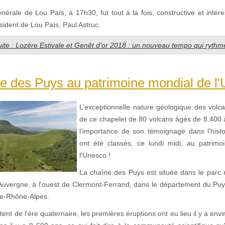
érale de Lou Païs, à 17h30, fut tout à la fois, constructive et intér
sident de Lou Païs, Paul Astruc.
suite : Lozère Estivale et Genêt d’or 2018 : un nouveau tempo qui rythm
e des Puys au patrimoine mondial de l'
L’exceptionnelle nature géologique des volc
de ce chapelet de 80 volcans âgés de 8.400 
l’importance de son témoignage dans l’histo
ont été classés, ce lundi midi, au patrim
l'Unesco !
La chaîne des Puys est située dans le parc n
Auvergne, à l'ouest de Clermont-Ferrand, dans le département du Pu
ne-Rhône-Alpes.
ent de l'ère quaternaire, les premières éruptions ont eu lieu il y a env