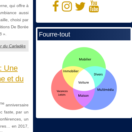
ne, qui offre à
ambiance aussi
ille, choisi par
ditions De Borée
Fourre-tout
8 ».
ur du Carladès
 : Une
ne et du
me
anniversaire
c faste, par un
conférences, un
aires… en 2017,