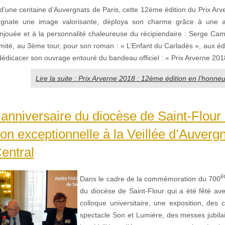
’une centaine d’Auvergnats de Paris, cette 12ème édition du Prix Arver
rgnate une image valorisante, déploya son charme grâce à une 
njouée et à la personnalité chaleureuse du récipiendaire : Serge Cama
nimité, au 3ème tour, pour son roman : « L’Enfant du Carladès », aux é
édicacer son ouvrage entouré du bandeau officiel : « Prix Arverne 201
Lire la suite : Prix Arverne 2018 : 12ème édition en l’honne
nniversaire du diocèse de Saint-Flour
ion exceptionnelle à la Veillée d’Auverg
entral
è
Dans le cadre de la commémoration du 700
du diocèse de Saint-Flour qui a été fêté ave
colloque universitaire, une exposition, des 
spectacle Son et Lumière, des messes jubil