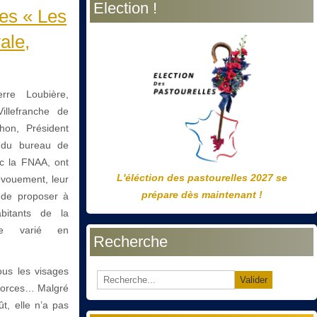
Election !
précédente
précédent
suivante
suivant
es « Les
ale,
rre Loubière,
illefranche de
hon, Président
e du bureau de
ec la FNAA, ont
L'éléction des pastourelles 2027 se
dévouement, leur
prépare dès maintenant !
n de proposer à
abitants de la
e varié en
Recherche
ous les visages
Valider
s forces… Malgré
t, elle n’a pas