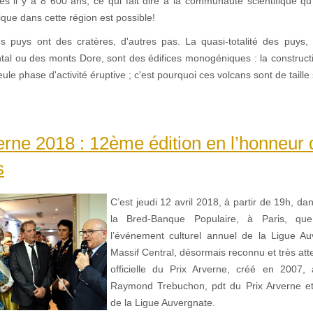
tes il y a 8 600 ans, ce qui fait dire à la communauté scientifique qu
nique dans cette région est possible!
s puys ont des cratères, d'autres pas. La quasi-totalité des puys, 
tal ou des monts Dore, sont des édifices monogéniques : la construct
eule phase d'activité éruptive ; c'est pourquoi ces volcans sont de taille
erne 2018 : 12ème édition en l’honneur 
s
C’est jeudi 12 avril 2018, à partir de 19h, da
la Bred-Banque Populaire, à Paris, que
l’événement culturel annuel de la Ligue A
Massif Central, désormais reconnu et très att
officielle du Prix Arverne, créé en 2007, à 
Raymond Trebuchon, pdt du Prix Arverne et
de la Ligue Auvergnate.