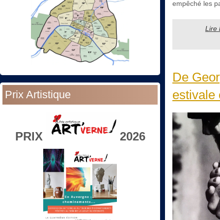
empêché les part
Lire
De Geor
estivale 
Prix Artistique
PRIX
2026