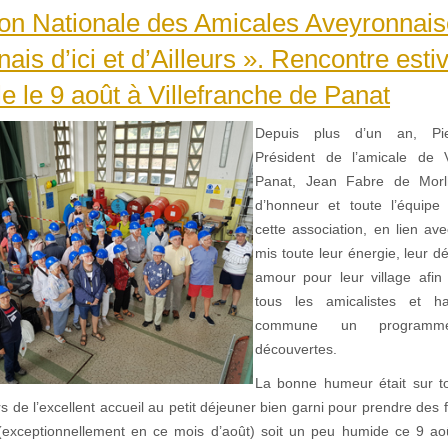
on Nationale des Amicales Aveyronnais
ais d’ici et d’Ailleurs ». Rencontre estiv
le le 9 août à Villefranche de Panat
Depuis plus d’un an, Pie
Président de l’amicale de V
Panat, Jean Fabre de Morl
d’honneur et toute l’équip
cette association, en lien av
mis toute leur énergie, leur 
amour pour leur village afi
tous les amicalistes et h
commune un programm
découvertes.
La bonne humeur était sur t
rs de l’excellent accueil au petit déjeuner bien garni pour prendre de
exceptionnellement en ce mois d’août) soit un peu humide ce 9 aoû