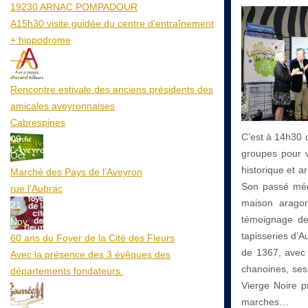
19230 ARNAC POMPADOUR
A15h30 visite guidée du centre d’entraînement
+ hippodrome
25
Aoû
Rencontre estivale des anciens présidents des
amicales aveyronnaises
Cabrespines
C’est à 14h30 q
09
groupes pour v
Oct
historique et a
Marché des Pays de l’Aveyron
Son passé médi
rue l'Aubrac
maison aragon
21
témoignage de 
Nov
tapisseries d’A
60 ans du Foyer de la Cité des Fleurs
de 1367, avec 
Avec la présence des 3 évêques des
chanoines, ses
départements fondateurs.
Vierge Noire pr
20
marches…
Mar