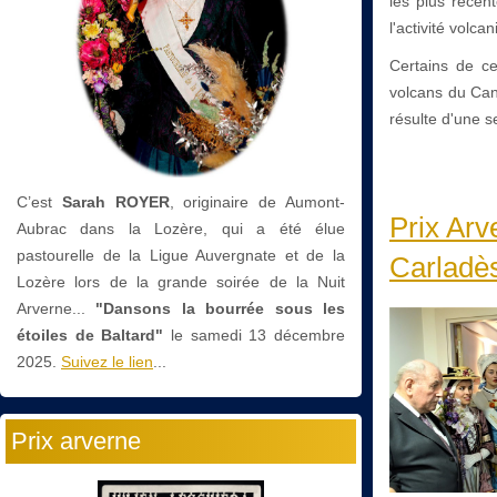
les plus récen
l'activité volca
Certains de ce
volcans du Can
résulte d'une s
C’est
Sarah ROYER
, originaire de Aumont-
Prix Arv
Aubrac dans la Lozère, qui a été élue
pastourelle de la Ligue Auvergnate et de la
Carladè
Lozère lors de la grande soirée de la Nuit
Arverne...
"Dansons la bourrée sous les
étoiles de Baltard"
le
samedi 13 décembre
2025.
Suivez le lien
...
Prix arverne