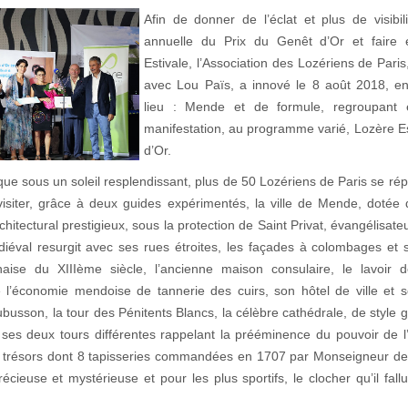
Afin de donner de l’éclat et plus de visibil
annuelle du Prix du Genêt d’Or et faire 
Estivale, l’Association des Lozériens de Paris
avec Lou Païs, a innové le 8 août 2018, e
lieu : Mende et de formule, regroupan
manifestation, au programme varié, Lozère Es
d’Or.
ue sous un soleil resplendissant, plus de 50 Lozériens de Paris se rép
isiter, grâce à deux guides expérimentés, la ville de Mende, dotée 
rchitectural prestigieux, sous la protection de Saint Privat, évangélisat
éval resurgit avec ses rues étroites, les façades à colombages et
aise du XIIIème siècle, l’ancienne maison consulaire, le lavoir d
l’économie mendoise de tannerie des cuirs, son hôtel de ville et 
ubusson, la tour des Pénitents Blancs, la célèbre cathédrale, de style 
ses deux tours différentes rappelant la prééminence du pouvoir de l
 trésors dont 8 tapisseries commandées en 1707 par Monseigneur de
écieuse et mystérieuse et pour les plus sportifs, le clocher qu’il fall