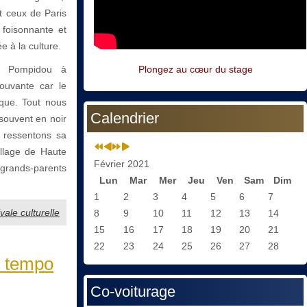
t ceux de Paris
 foisonnante et
 à la culture.
s Pompidou à
Plongez au cœur du stage
mouvante car le
ique. Tout nous
Calendrier
 souvent en noir
s ressentons sa
illage de Haute
Février 2021
grands-parents
Lun
Mar
Mer
Jeu
Ven
Sam
Dim
1
2
3
4
5
6
7
ale culturelle
8
9
10
11
12
13
14
15
16
17
18
19
20
21
22
23
24
25
26
27
28
u tempo
Co-voiturage