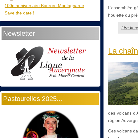
100e anniversaire Bourrée Montagnarde
L’assemblée gén
Save the date !
houlette du pré
Lire la 
Newsletter
La chaîn
Pastourelles 2025...
des volcans d'
région Auverg
Ces volcans dat