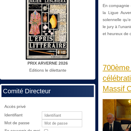
En compagnie d
la Ligue Auve
solennelle qu’e
le jury à l’una
et heureux de d
PRIX ARVERNE 2026
700ème a
Editions le dilettante
célébrat
Massif C
Comité Directeur
Accès privé
Identifiant
Mot de passe
Se souvenir de moi