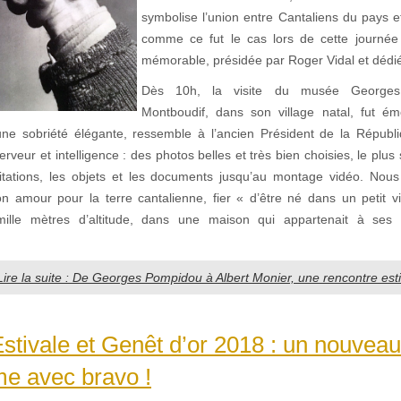
symbolise l’union entre Cantaliens du pays e
comme ce fut le cas lors de cette journée
mémorable, présidée par Roger Vidal et dédiée
Dès 10h, la visite du musée George
Montboudif, dans son village natal, fut é
e sobriété élégante, ressemble à l’ancien Président de la Républ
erveur et intelligence : des photos belles et très bien choisies, le plus
citations, les objets et les documents jusqu’au montage vidéo. Nou
n amour pour la terre cantalienne, fier « d’être né dans un petit v
ille mètres d’altitude, dans une maison qui appartenait à ses 
Lire la suite : De Georges Pompidou à Albert Monier, une rencontre estiv
stivale et Genêt d’or 2018 : un nouvea
me avec bravo !