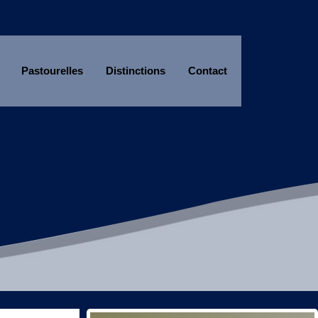
Pastourelles
Distinctions
Contact
Année
Mois
Année
Mois