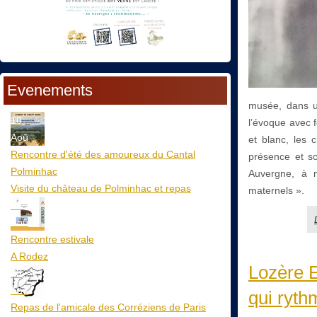
Evenements
musée, dans un
10
l’évoque avec f
Aoû
et blanc, les 
Rencontre d'été des amoureux du Cantal
présence et so
Polminhac
Auvergne, à m
Visite du château de Polminhac et repas
maternels ».
12
Aoû
Rencontre estivale
A Rodez
Lozère E
23
Aoû
qui ryth
Repas de l'amicale des Corréziens de Paris