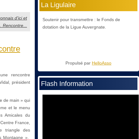
La Ligulaire
nnais d’ici et
Soutenir pour transmettre : le Fonds de
». Rencontre...
dotation de la Ligue Auvergnate.
contre
Propulsé par
HelloAsso
une rencontre
Vidal, président
Flash Information
ée de main » qui
amme et le menu
es Amicales du
e Centre France,
 triangle des
Es Montagne »,