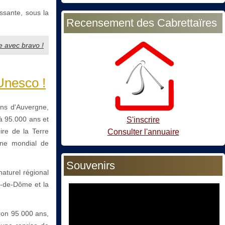
essante, sous la
Recensement des Cabrettaïres
e avec bravo !
Unesco !
ans d'Auvergne,
à 95.000 ans et
S'inscrire
ire de la Terre
Consulter l'annuaire
oine mondial de
Souvenirs
aturel régional
y-de-Dôme et la
iron 95 000 ans,