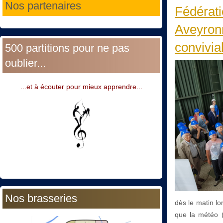
Nos partenaires
Fédérati
Aveyronn
convivia
500 partitions pour ne pas
oublier...
...et à écouter pour mieux apprendre...
Nos brasseries
dès le matin lo
que la météo (