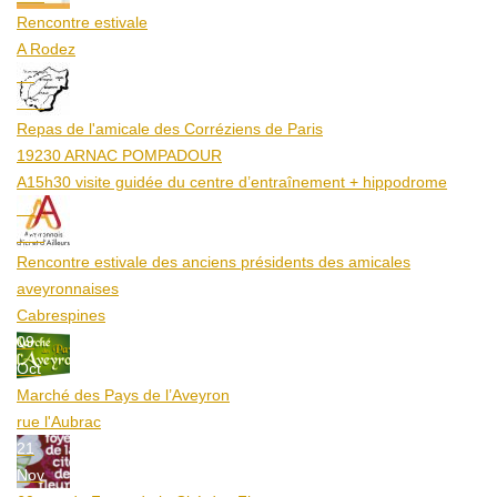
Rencontre estivale
A Rodez
23
Aoû
Repas de l'amicale des Corréziens de Paris
19230 ARNAC POMPADOUR
A15h30 visite guidée du centre d’entraînement + hippodrome
25
Aoû
Rencontre estivale des anciens présidents des amicales
aveyronnaises
Cabrespines
09
Oct
Marché des Pays de l’Aveyron
rue l'Aubrac
21
Nov