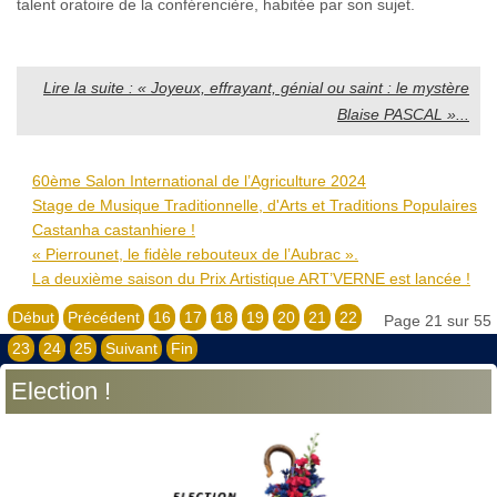
talent oratoire de la conférencière, habitée par son sujet.
Lire la suite : « Joyeux, effrayant, génial ou saint : le mystère
Blaise PASCAL »...
60ème Salon International de l’Agriculture 2024
Stage de Musique Traditionnelle, d'Arts et Traditions Populaires
Castanha castanhiere !
« Pierrounet, le fidèle rebouteux de l’Aubrac ».
La deuxième saison du Prix Artistique ART’VERNE est lancée !
Début
Précédent
16
17
18
19
20
21
22
Page 21 sur 55
23
24
25
Suivant
Fin
Election !