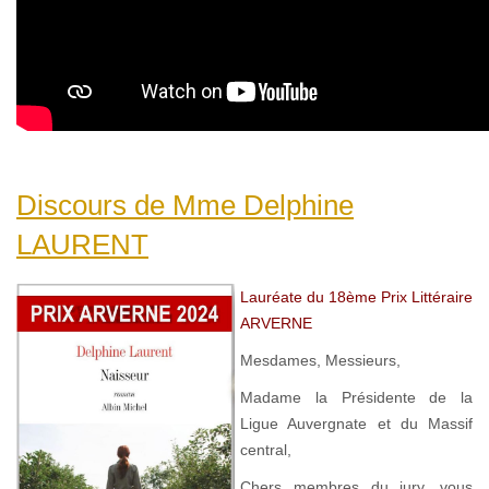
Discours de Mme Delphine
LAURENT
Lauréate du 18ème Prix Littéraire
ARVERNE
Mesdames, Messieurs,
Madame la Présidente de la
Ligue Auvergnate et du Massif
central,
Chers membres du jury, vous