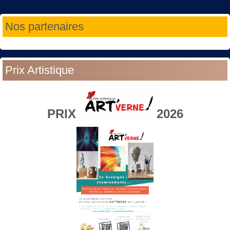
Année
Mois
Année
Mois
Nos partenaires
précédente
précédent
suivante
suivant
Prix Artistique
PRIX
2026