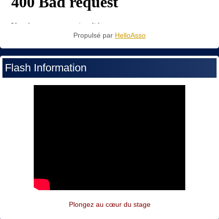
Propulsé par
HelloAsso
Flash Information
Plongez au cœur du stage