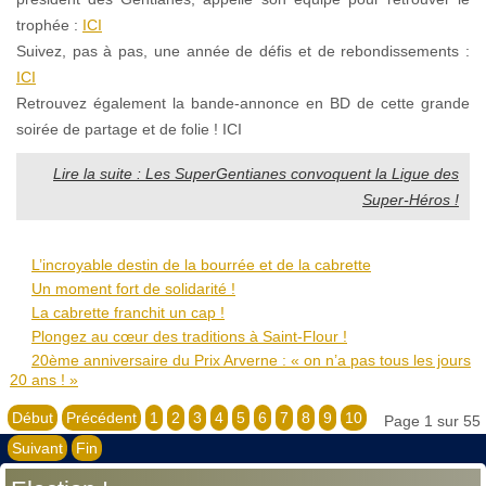
trophée :
ICI
Suivez, pas à pas, une année de défis et de rebondissements :
ICI
Retrouvez également la bande-annonce en BD de cette grande
soirée de partage et de folie ! ICI
Lire la suite : Les SuperGentianes convoquent la Ligue des
Super-Héros !
L’incroyable destin de la bourrée et de la cabrette
Un moment fort de solidarité !
La cabrette franchit un cap !
Plongez au cœur des traditions à Saint-Flour !
20ème anniversaire du Prix Arverne : « on n’a pas tous les jours
20 ans ! »
Début
Précédent
1
2
3
4
5
6
7
8
9
10
Page 1 sur 55
Suivant
Fin