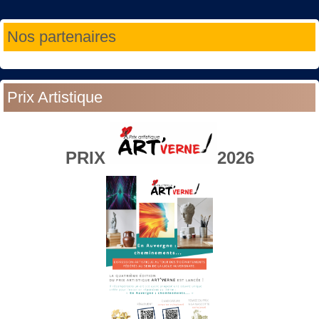
Année
Mois
Année
Mois
Nos partenaires
précédente
précédent
suivante
suivant
Prix Artistique
PRIX
2026