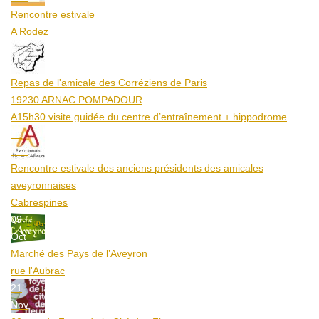
Rencontre estivale
A Rodez
23
Aoû
Repas de l'amicale des Corréziens de Paris
19230 ARNAC POMPADOUR
A15h30 visite guidée du centre d’entraînement + hippodrome
25
Aoû
Rencontre estivale des anciens présidents des amicales
aveyronnaises
Cabrespines
09
Oct
Marché des Pays de l’Aveyron
rue l'Aubrac
21
Nov