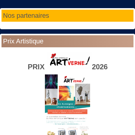
Année
Mois
Année
Mois
Nos partenaires
précédente
précédent
suivante
suivant
Prix Artistique
PRIX
2026