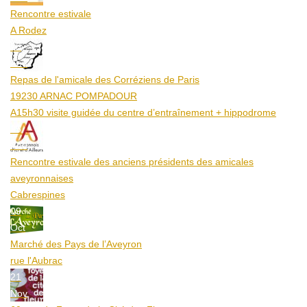
Rencontre estivale
A Rodez
23
Aoû
Repas de l'amicale des Corréziens de Paris
19230 ARNAC POMPADOUR
A15h30 visite guidée du centre d’entraînement + hippodrome
25
Aoû
Rencontre estivale des anciens présidents des amicales
aveyronnaises
Cabrespines
09
Oct
Marché des Pays de l’Aveyron
rue l'Aubrac
21
Nov