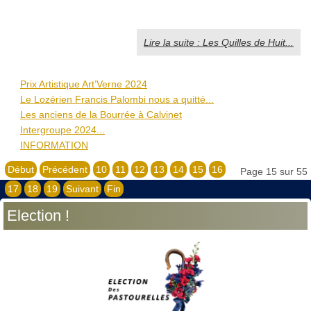
Lire la suite : Les Quilles de Huit...
Prix Artistique Art’Verne 2024
Le Lozérien Francis Palombi nous a quitté...
Les anciens de la Bourrée à Calvinet
Intergroupe 2024...
INFORMATION
Début
Précédent
10
11
12
13
14
15
16
Page 15 sur 55
17
18
19
Suivant
Fin
Election !