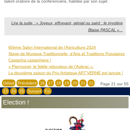
talent oratoire de la conférencière, habitée par son sujet.
Lire la suite : « Joyeux, effrayant, génial ou saint : le mystère
Blaise PASCAL »...
60ème Salon International de l’Agriculture 2024
Stage de Musique Traditionnelle, d'Arts et Traditions Populaires
Castanha castanhiere !
« Pierrounet, le fidèle rebouteux de l’Aubrac ».
La deuxième saison du Prix Artistique ART’VERNE est lancée !
Début
Précédent
16
17
18
19
20
21
22
Page 21 sur 55
23
24
25
Suivant
Fin
Election !