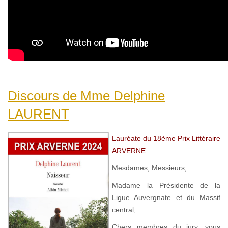
Discours de Mme Delphine
LAURENT
Lauréate du 18ème Prix Littéraire
ARVERNE
Mesdames, Messieurs,
Madame la Présidente de la
Ligue Auvergnate et du Massif
central,
Chers membres du jury, vous