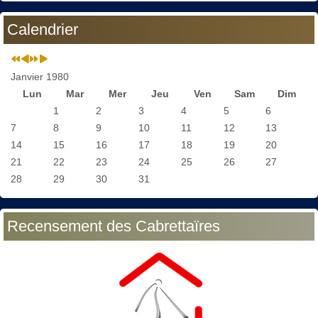
Calendrier
Janvier 1980
Lun
Mar
Mer
Jeu
Ven
Sam
Dim
1
2
3
4
5
6
7
8
9
10
11
12
13
14
15
16
17
18
19
20
21
22
23
24
25
26
27
28
29
30
31
Recensement des Cabrettaïres