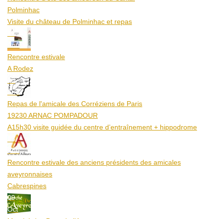
Polminhac
Visite du château de Polminhac et repas
12
Aoû
Rencontre estivale
A Rodez
23
Aoû
Repas de l'amicale des Corréziens de Paris
19230 ARNAC POMPADOUR
A15h30 visite guidée du centre d’entraînement + hippodrome
25
Aoû
Rencontre estivale des anciens présidents des amicales
aveyronnaises
Cabrespines
09
Oct