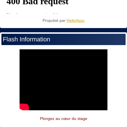
Propulsé par
HelloAsso
Flash Information
Plongez au cœur du stage