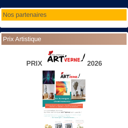
Année
Mois
Année
Mois
Nos partenaires
précédente
précédent
suivante
suivant
Prix Artistique
PRIX
2026