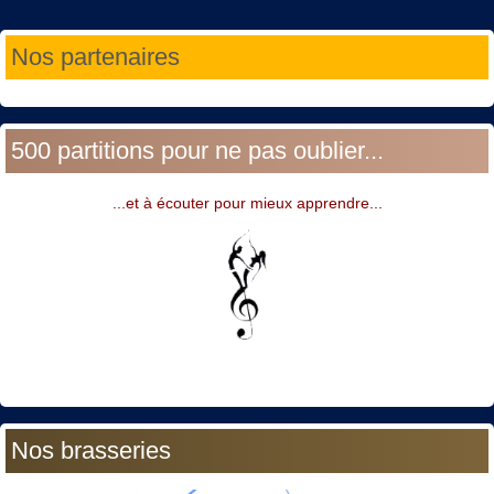
Année
Mois
Année
Mois
Nos partenaires
précédente
précédent
suivante
suivant
500 partitions pour ne pas oublier...
...et à écouter pour mieux apprendre...
Nos brasseries