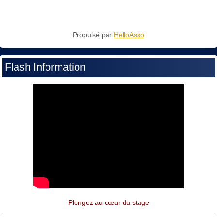
Propulsé par
HelloAsso
Flash Information
Plongez au cœur du stage