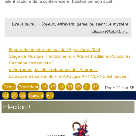
talent oratoire de la conférencière, habitée par son sujet.
Lire la suite : « Joyeux, effrayant, génial ou saint : le mystère
Blaise PASCAL »...
60ème Salon International de l’Agriculture 2024
Stage de Musique Traditionnelle, d'Arts et Traditions Populaires
Castanha castanhiere !
« Pierrounet, le fidèle rebouteux de l’Aubrac ».
La deuxième saison du Prix Artistique ART’VERNE est lancée !
Début
Précédent
16
17
18
19
20
21
22
Page 21 sur 55
23
24
25
Suivant
Fin
Election !