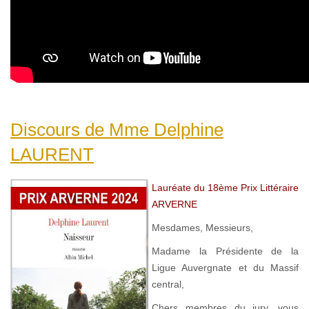
Discours de Mme Delphine
LAURENT
Lauréate du 18ème Prix Littéraire
ARVERNE
Mesdames, Messieurs,
Madame la Présidente de la
Ligue Auvergnate et du Massif
central,
Chers membres du jury, vous