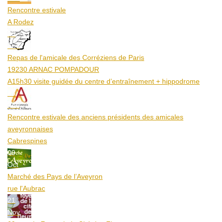
Rencontre estivale
A Rodez
23
Aoû
Repas de l'amicale des Corréziens de Paris
19230 ARNAC POMPADOUR
A15h30 visite guidée du centre d’entraînement + hippodrome
25
Aoû
Rencontre estivale des anciens présidents des amicales
aveyronnaises
Cabrespines
09
Oct
Marché des Pays de l’Aveyron
rue l'Aubrac
21
Nov