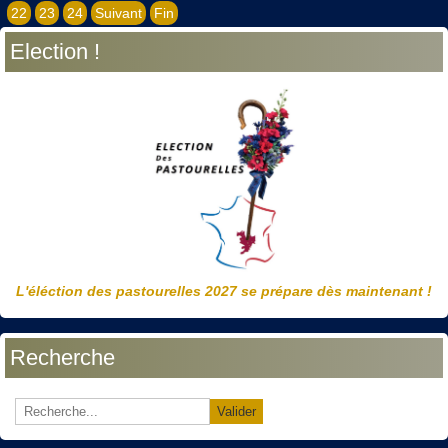
22
23
24
Suivant
Fin
Election !
L'éléction des pastourelles 2027 se prépare dès maintenant !
Recherche
Valider