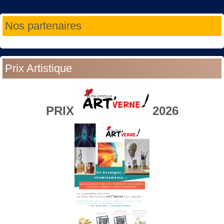
Année
Mois
Année
Mois
Nos partenaires
précédente
précédent
suivante
suivant
Prix Artistique
PRIX
2026