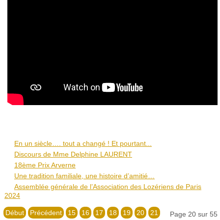
En un siècle…. tout a changé ! Et pourtant...
Discours de Mme Delphine LAURENT
18ème Prix Arverne
Une tradition familiale, une histoire d’amitié…
Assemblée générale de l’Association des Lozériens de Paris
2024
Début
Précédent
15
16
17
18
19
20
21
Page 20 sur 55