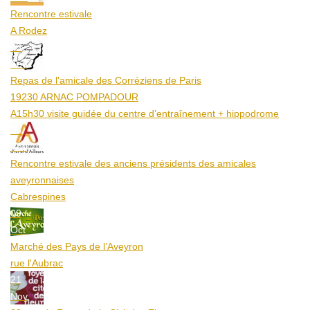
Rencontre estivale
A Rodez
23
Aoû
Repas de l'amicale des Corréziens de Paris
19230 ARNAC POMPADOUR
A15h30 visite guidée du centre d’entraînement + hippodrome
25
Aoû
Rencontre estivale des anciens présidents des amicales
aveyronnaises
Cabrespines
09
Oct
Marché des Pays de l’Aveyron
rue l'Aubrac
21
Nov