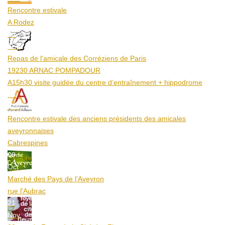
Rencontre estivale
A Rodez
23
Aoû
Repas de l'amicale des Corréziens de Paris
19230 ARNAC POMPADOUR
A15h30 visite guidée du centre d’entraînement + hippodrome
25
Aoû
Rencontre estivale des anciens présidents des amicales
aveyronnaises
Cabrespines
09
Oct
Marché des Pays de l’Aveyron
rue l'Aubrac
21
Nov