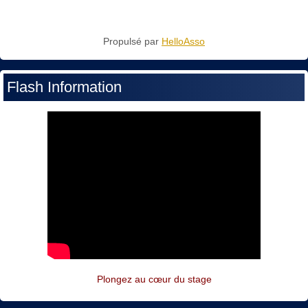
Propulsé par
HelloAsso
Flash Information
Plongez au cœur du stage