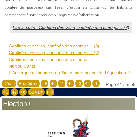
nombre de nouveaux cas, lueur d’espoir en Chine où les habitants
commencent à sortir après deux longs mois d’hibernation.
Lire la suite : Confinés des villes, confinés des champs… (4)
Confinés des villes, confinés des champs… (3)
Confinés des villes, confinés des champs… (2)
Confinés des villes, confinés des champs…
Nuit du Cantal
L'Auvergne à l'honneur au Salon International de l'Agriculture !
Début
Précédent
39
40
41
42
43
44
45
Page 44 sur 55
46
47
48
Suivant
Fin
Election !