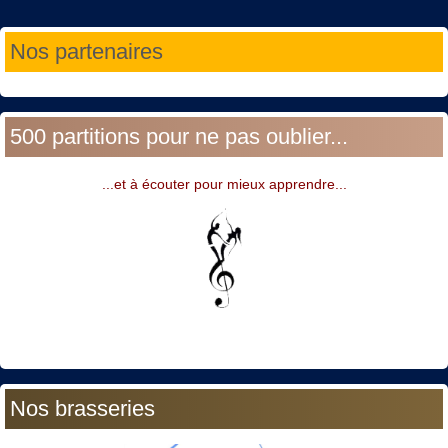
Année
Mois
Année
Mois
Nos partenaires
précédente
précédent
suivante
suivant
500 partitions pour ne pas oublier...
...et à écouter pour mieux apprendre...
Nos brasseries