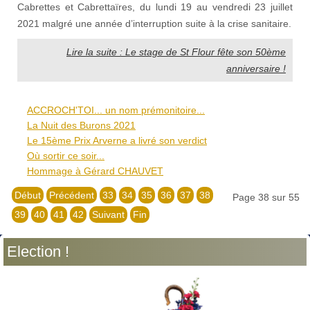
Cabrettes et Cabrettaïres, du lundi 19 au vendredi 23 juillet
2021 malgré une année d’interruption suite à la crise sanitaire.
Lire la suite : Le stage de St Flour fête son 50ème
anniversaire !
ACCROCH'TOI... un nom prémonitoire...
La Nuit des Burons 2021
Le 15ème Prix Arverne a livré son verdict
Où sortir ce soir...
Hommage à Gérard CHAUVET
Début
Précédent
33
34
35
36
37
38
Page 38 sur 55
39
40
41
42
Suivant
Fin
Election !