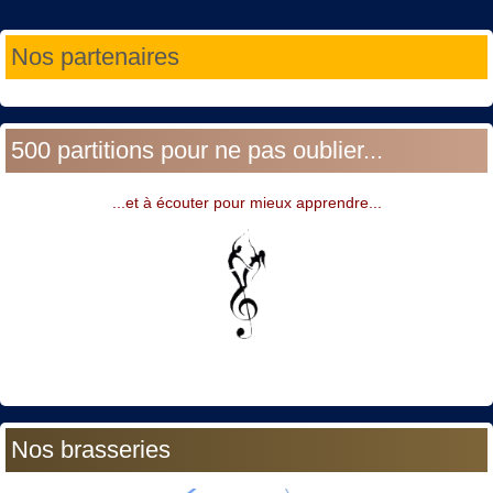
Année
Mois
Année
Mois
Nos partenaires
précédente
précédent
suivante
suivant
500 partitions pour ne pas oublier...
...et à écouter pour mieux apprendre...
Nos brasseries