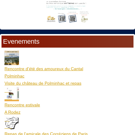
Evenements
10
Aoû
Rencontre d'été des amoureux du Cantal
Polminhac
Visite du château de Polminhac et repas
12
Aoû
Rencontre estivale
A Rodez
23
Aoû
Repas de l'amicale des Corréziens de Paris