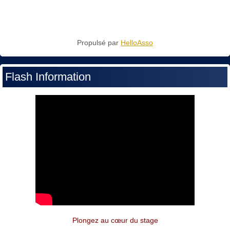
Propulsé par
HelloAsso
Flash Information
Plongez au cœur du stage