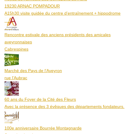
19230 ARNAC POMPADOUR
A15h30 visite guidée du centre d’entraînement + hippodrome
25
Aoû
Rencontre estivale des anciens présidents des amicales
aveyronnaises
Cabrespines
09
Oct
Marché des Pays de l’Aveyron
rue l'Aubrac
21
Nov
60 ans du Foyer de la Cité des Fleurs
Avec la présence des 3 évêques des départements fondateurs.
20
Mar
100e anniversaire Bourrée Montagnarde