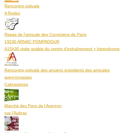
Rencontre estivale
A Rodez
23
Aoû
Repas de l'amicale des Corréziens de Paris
19230 ARNAC POMPADOUR
A15h30 visite guidée du centre d’entraînement + hippodrome
25
Aoû
Rencontre estivale des anciens présidents des amicales
aveyronnaises
Cabrespines
09
Oct
Marché des Pays de l’Aveyron
rue l'Aubrac
21
Nov