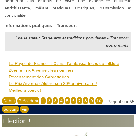
permettra aux enfants de vivre une expérience culturelle
enrichissante, mêlant pratiques artistiques, transmission et
convivialité.
Informations pratiques – Transport
Lire la suite : Stage arts et traditions populaires - Transport
des enfants
La Payse de France : 80 ans d’ambassadrices du folklore
20ème Prix Arverne : les nominés
Recensement des Cabrettaïres
Le Prix Arverne célèbre son 20ᵉ anniversaire !
Meilleurs voeux !
Début
Précédent
1
2
3
4
5
6
7
8
9
10
Page 4 sur 55
Suivant
Fin
Election !