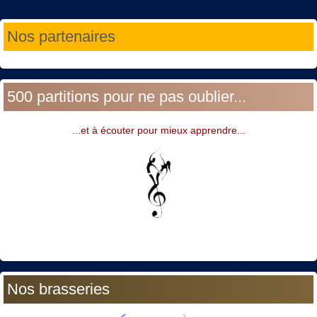
Année
Mois
Année
Mois
Nos partenaires
précédente
précédent
suivante
suivant
500 partitions pour ne pas oublier...
...et à écouter pour mieux apprendre...
Nos brasseries