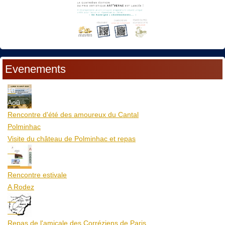
Evenements
10
Aoû
Rencontre d'été des amoureux du Cantal
Polminhac
Visite du château de Polminhac et repas
12
Aoû
Rencontre estivale
A Rodez
23
Aoû
Repas de l'amicale des Corréziens de Paris