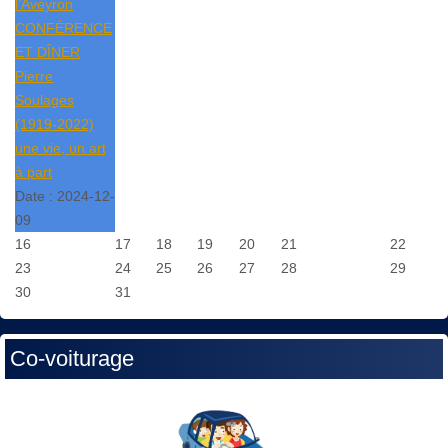
l’Aveyron
CONFÉRENCE
ET DÎNER
Pierre
Soulages
(1919-2022)
une vie, un art
à part
Date :
2024-12-
09
16
17
18
19
20
21
22
23
24
25
26
27
28
29
30
31
Co-voiturage