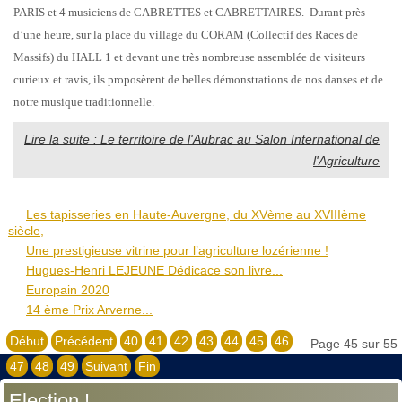
PARIS et 4 musiciens de CABRETTES et CABRETTAIRES. Durant près
d’une heure, sur la place du village du CORAM (Collectif des Races de
Massifs) du HALL 1 et devant une très nombreuse assemblée de visiteurs
curieux et ravis, ils proposèrent de belles démonstrations de nos danses et de
notre musique traditionnelle.
Lire la suite : Le territoire de l'Aubrac au Salon International de
l'Agriculture
Les tapisseries en Haute-Auvergne, du XVème au XVIIIème
siècle,
Une prestigieuse vitrine pour l’agriculture lozérienne !
Hugues-Henri LEJEUNE Dédicace son livre...
Europain 2020
14 ème Prix Arverne...
Début
Précédent
40
41
42
43
44
45
46
Page 45 sur 55
47
48
49
Suivant
Fin
Election !