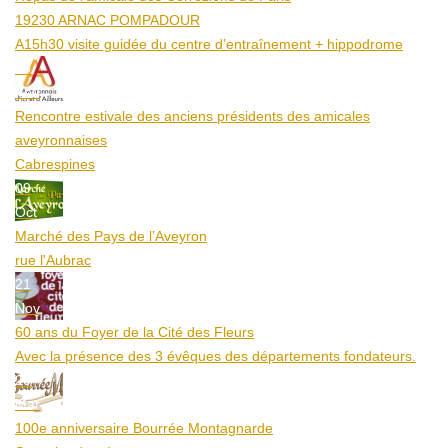
19230 ARNAC POMPADOUR
A15h30 visite guidée du centre d’entraînement + hippodrome
25
Aoû
Rencontre estivale des anciens présidents des amicales
aveyronnaises
Cabrespines
09
Oct
Marché des Pays de l’Aveyron
rue l'Aubrac
21
Nov
60 ans du Foyer de la Cité des Fleurs
Avec la présence des 3 évêques des départements fondateurs.
20
Mar
100e anniversaire Bourrée Montagnarde