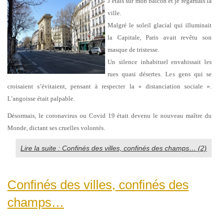
J’étais sur mon balcon et je regardais la
ville.
Malgré le soleil glacial qui illuminait
la Capitale, Paris avait revêtu son
masque de tristesse.
Un silence inhabituel envahissait les
rues quasi désertes. Les gens qui se
croisaient s’évitaient, pensant à respecter la « distanciation sociale ».
L’angoisse était palpable.
Désormais, le coronavirus ou Covid 19 était devenu le nouveau maître du
Monde, dictant ses cruelles volontés.
Lire la suite : Confinés des villes, confinés des champs… (2)
Confinés des villes, confinés des
champs…