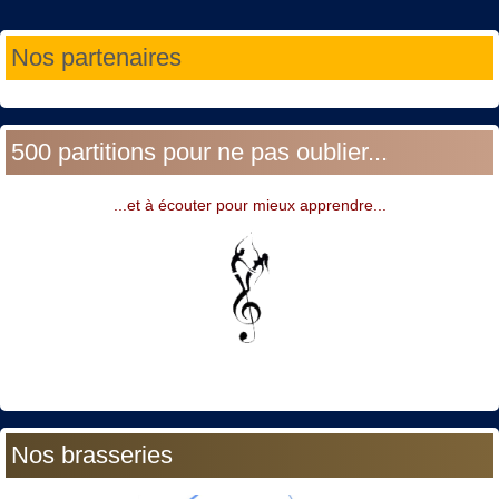
Année
Mois
Année
Mois
Nos partenaires
précédente
précédent
suivante
suivant
500 partitions pour ne pas oublier...
...et à écouter pour mieux apprendre...
Nos brasseries