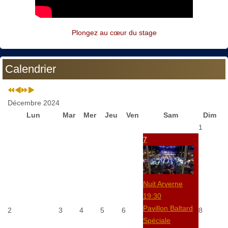
Plongez au cœur du stage
Calendrier
Décembre 2024
Lun
Mar
Mer
Jeu
Ven
Sam
Dim
1
7
Nuit Arverne
19:30
Pavillon Baltard
2
3
4
5
6
8
Spéciale