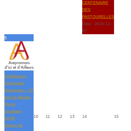
CENTENAIRE
DES
PASTOURELLES
Date :
2024-12-
07
9
Conférence
Christophe
Hazemann - 10
ans du Musée
Pierre
Soulages
10
11
12
13
14
15
19:00
Salons de