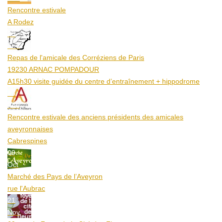
Rencontre estivale
A Rodez
23
Aoû
Repas de l'amicale des Corréziens de Paris
19230 ARNAC POMPADOUR
A15h30 visite guidée du centre d’entraînement + hippodrome
25
Aoû
Rencontre estivale des anciens présidents des amicales
aveyronnaises
Cabrespines
09
Oct
Marché des Pays de l’Aveyron
rue l'Aubrac
21
Nov