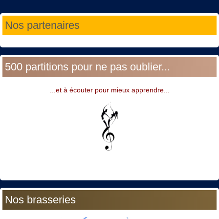
Année
Mois
Année
Mois
Nos partenaires
précédente
précédent
suivante
suivant
500 partitions pour ne pas oublier...
...et à écouter pour mieux apprendre...
Nos brasseries