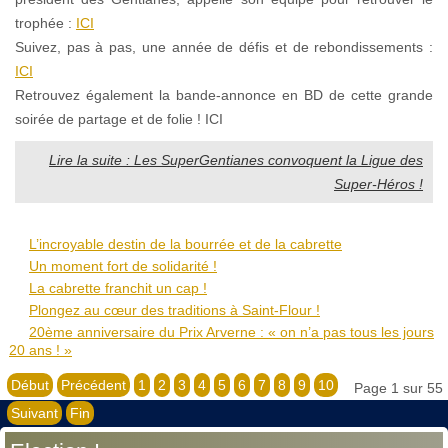
trophée :
ICI
Suivez, pas à pas, une année de défis et de rebondissements :
ICI
Retrouvez également la bande-annonce en BD de cette grande
soirée de partage et de folie ! ICI
Lire la suite : Les SuperGentianes convoquent la Ligue des
Super-Héros !
L’incroyable destin de la bourrée et de la cabrette
Un moment fort de solidarité !
La cabrette franchit un cap !
Plongez au cœur des traditions à Saint-Flour !
20ème anniversaire du Prix Arverne : « on n’a pas tous les jours
20 ans ! »
Début
Précédent
1
2
3
4
5
6
7
8
9
10
Page 1 sur 55
Suivant
Fin