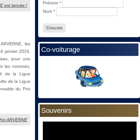
Prénom
*
E est lancée !
Nom
*
x ARVERNE, les
Co-voiturage
6 janvier 2024,
ises, pour une
sir les nominés,
t de la Ligue
dte de la Ligue
nsable du Prix
Souvenirs
u Prix ARVERNE