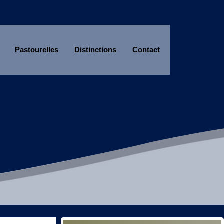
Pastourelles
Distinctions
Contact
Année
Mois
Année
Mois