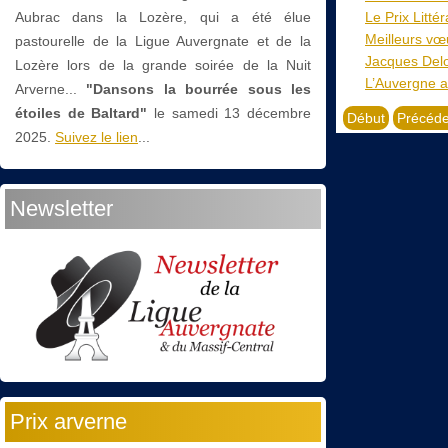
Aubrac dans la Lozère, qui a été élue
Le Prix Litté
Meilleurs vœ
pastourelle de la Ligue Auvergnate et de la
Jacques Delor
Lozère lors de la grande soirée de la Nuit
L’Auvergne a
Arverne...
"Dansons la bourrée sous les
étoiles de Baltard"
le
samedi 13 décembre
Début
Précéde
2025.
Suivez le lien
...
Newsletter
Prix arverne