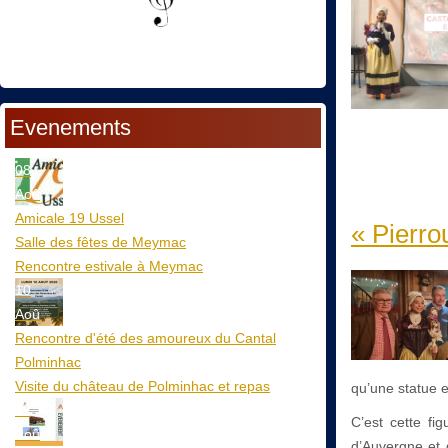
Evenements
08
Aoû
Amicale 19 Ussel
« Pierro
Salle des fêtes de Meymac
Rencontre estivale à Meymac
10
Aoû
Rencontre d'été des amoureux du Cantal
Polminhac
Visite du château de Polminhac et repas
qu’une statue 
12
C’est cette fi
Aoû
d’Auvergne et 