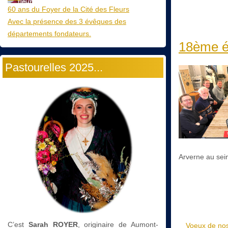
60 ans du Foyer de la Cité des Fleurs
Avec la présence des 3 évêques des
départements fondateurs.
18ème é
Pastourelles 2025...
Arverne au sei
C’est
Sarah ROYER
, originaire de Aumont-
Voeux de nos