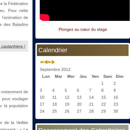
de la Fédération
eu. Pour cette
 l’animation de
e des Baladins
Plongez au cœur du stage
a castanhiere !
Calendrier
Septembre 2012
Lun
Mar
Mer
Jeu
Ven
Sam
Dim
1
2
3
4
5
6
7
8
9
et notamment de
10
11
12
13
14
15
16
 pour soulager
17
18
19
20
21
22
23
r la population
24
25
26
27
28
29
30
r de la Veillée
staurant : « Le