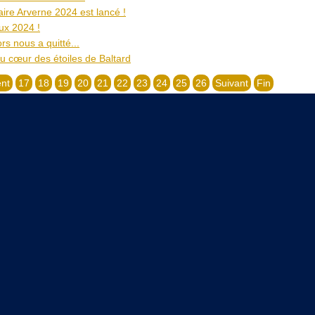
raire Arverne 2024 est lancé !
ux 2024 !
s nous a quitté...
u cœur des étoiles de Baltard
nt
17
18
19
20
21
22
23
24
25
26
Suivant
Fin