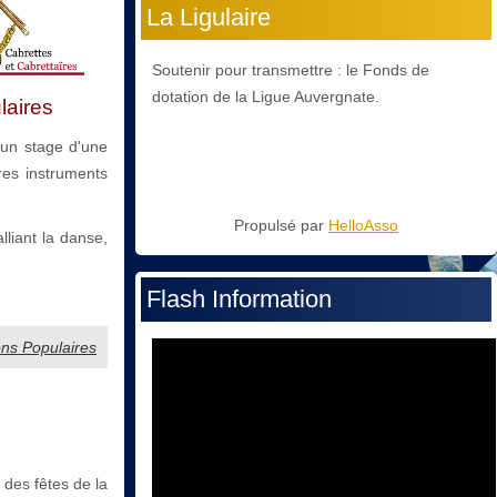
La Ligulaire
Soutenir pour transmettre : le Fonds de
dotation de la Ligue Auvergnate.
laires
un stage d'une
res instruments
Propulsé par
HelloAsso
lliant la danse,
Flash Information
ions Populaires
 des fêtes de la