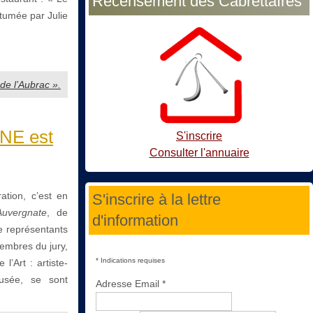
Recensement des Cabrettaïres
utumée par Julie
 de l’Aubrac ».
RNE est
S'inscrire
Consulter l'annuaire
ation, c’est en
S'inscrire à la lettre
Auvergnate
, de
d'information
e représentants
embres du jury,
*
Indications requises
l’Art : artiste-
 musée, se sont
Adresse Email
*