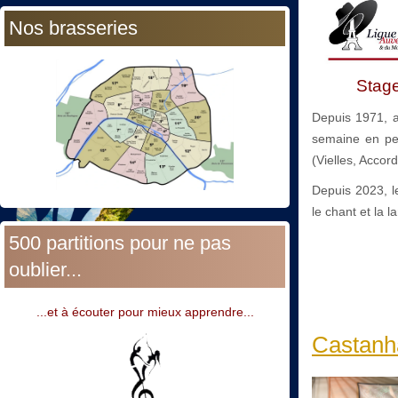
Nos brasseries
Stage
Depuis 1971, au
semaine en pen
(Vielles, Accor
Depuis 2023, le
le chant et la 
500 partitions pour ne pas
oublier...
...et à écouter pour mieux apprendre...
Castanha