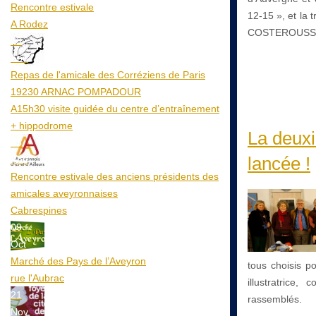
Rencontre estivale
12-15 », et la 
A Rodez
COSTEROUSS
23
Aoû
Repas de l'amicale des Corréziens de Paris
19230 ARNAC POMPADOUR
A15h30 visite guidée du centre d’entraînement
+ hippodrome
La deux
25
lancée !
Aoû
Rencontre estivale des anciens présidents des
amicales aveyronnaises
Cabrespines
09
Oct
Marché des Pays de l’Aveyron
tous choisis po
rue l'Aubrac
illustratrice,
21
rassemblés.
Nov