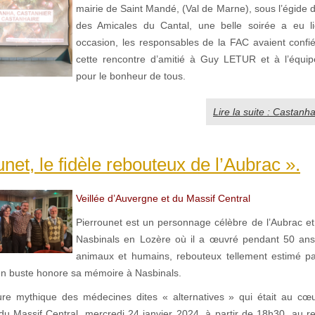
mairie de Saint Mandé, (Val de Marne), sous l’égide 
des Amicales du Cantal, une belle soirée a eu li
occasion, les responsables de la FAC avaient confié
cette rencontre d’amitié à Guy LETUR et à l’équip
pour le bonheur de tous.
Lire la suite : Castanh
unet, le fidèle rebouteux de l’Aubrac ».
Veillée d’Auvergne et du Massif Central
Pierrounet est un personnage célèbre de l’Aubrac 
Nasbinals en Lozère où il a œuvré pendant 50 ans
animaux et humains, rebouteux tellement estimé pa
en buste honore sa mémoire à Nasbinals.
gure mythique des médecines dites « alternatives » qui était au cœu
du Massif Central, mercredi 24 janvier 2024, à partir de 18h30, au re