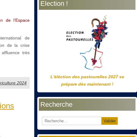
Election !
précédente
précédent
suivante
suivant
on de l’Espace
ternational de
ion de la crise
affluence très
L'éléction des pastourelles 2027 se
griculture 2024
prépare dès maintenant !
Recherche
tions
Valider