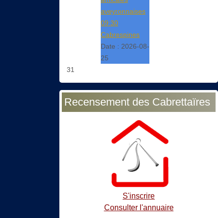
aveyronnaises
09:30
Cabrespines
Date :
2026-08-
25
31
Recensement des Cabrettaïres
S'inscrire
Consulter l'annuaire