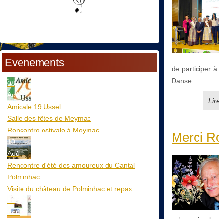
Evenements
de participer à
Danse.
08
Aoû
Lir
Amicale 19 Ussel
Salle des fêtes de Meymac
Rencontre estivale à Meymac
Merci 
10
Aoû
Rencontre d'été des amoureux du Cantal
Polminhac
Visite du château de Polminhac et repas
12
Aoû