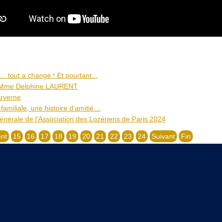
. tout a changé ! Et pourtant...
 Mme Delphine LAURENT
Arverne
 familiale, une histoire d’amitié…
nérale de l’Association des Lozériens de Paris 2024
nt
15
16
17
18
19
20
21
22
23
24
Suivant
Fin