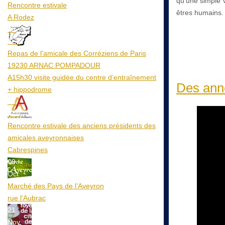
qu'une simple v
Rencontre estivale
êtres humains.
A Rodez
23
Aoû
Repas de l'amicale des Corréziens de Paris
19230 ARNAC POMPADOUR
A15h30 visite guidée du centre d’entraînement
Des anné
+ hippodrome
25
Aoû
Rencontre estivale des anciens présidents des
amicales aveyronnaises
Cabrespines
09
Oct
Marché des Pays de l’Aveyron
rue l'Aubrac
21
Nov