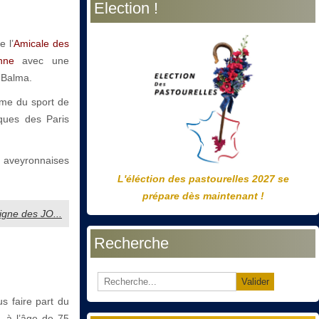
Election !
précédente
précédent
suivante
suivant
 l’
Amicale des
nne
avec une
 Balma.
hème du sport de
ques des Paris
s aveyronnaises
L'éléction des pastourelles 2027 se
prépare dès maintenant !
signe des JO...
Recherche
Valider
s faire part du
 à l’âge de 75