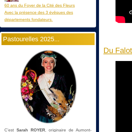
60 ans du Foyer de la Cité des Fleurs
Avec la présence des 3 évêques des
départements fondateurs.
Pastourelles 2025...
Du Falot
C’est
Sarah ROYER
, originaire de Aumont-