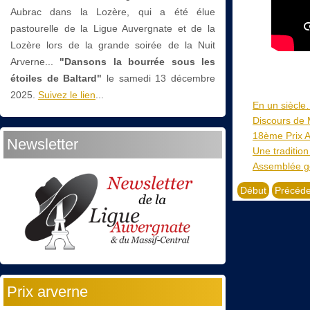
Aubrac dans la Lozère, qui a été élue
pastourelle de la Ligue Auvergnate et de la
Lozère lors de la grande soirée de la Nuit
Arverne...
"Dansons la bourrée sous les
étoiles de Baltard"
le
samedi 13 décembre
2025.
Suivez le lien
...
En un siècle…
Discours de
18ème Prix 
Newsletter
Une tradition
Assemblée gé
Début
Précéde
Prix arverne