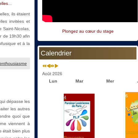
les...
les, ils étaient
les invitées et
e Saint-Nicolas,
Plongez au cœur du stage
ir de 19h30 afin
 Musique et à la
Calendrier
l’enthousiasme
Août 2026
Lun
Mar
Mer
6
4
qui dépasse les
raiter les autres
tendre quoi que
 me viennent à
e était bien plus
Lozère
Rencontre