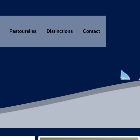
Pastourelles
Distinctions
Contact
Année
Mois
Année
Mois