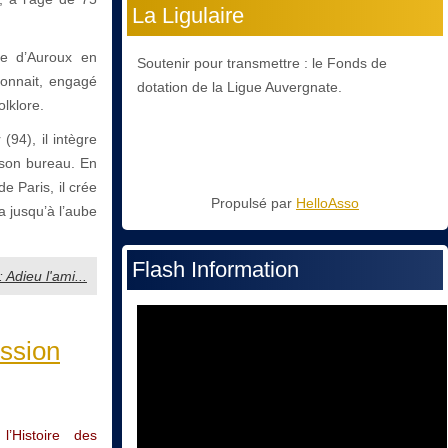
La Ligulaire
re d’Auroux en
Soutenir pour transmettre : le Fonds de
 connait, engagé
dotation de la Ligue Auvergnate.
olklore.
94), il intègre
 son bureau. En
 Paris, il crée
Propulsé par
HelloAsso
a jusqu’à l’aube
Flash Information
: Adieu l'ami...
ssion
’Histoire des