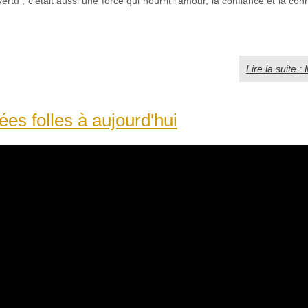
ertu ; c'était aussi une force qui nourrit l'amour, la confiance et la con
Lire la suite 
es folles à aujourd'hui