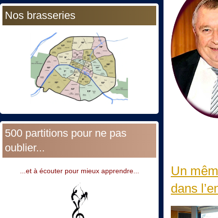
Nos brasseries
500 partitions pour ne pas
oublier...
Un même 
...et à écouter pour mieux apprendre...
dans l’