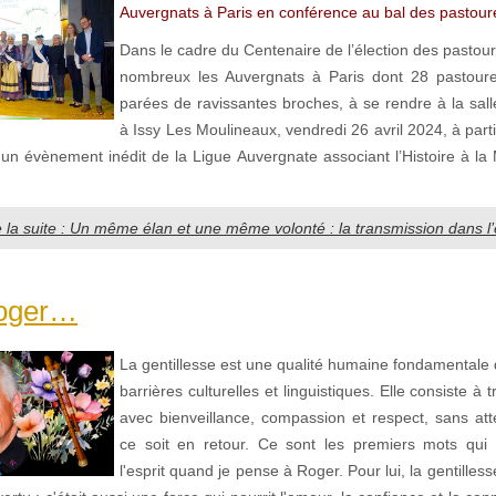
Auvergnats à Paris en conférence au bal des pastourel
Dans le cadre du Centenaire de l’élection des pastourel
nombreux les Auvergnats à Paris dont 28 pastourel
parées de ravissantes broches, à se rendre à la sall
à Issy Les Moulineaux, vendredi 26 avril 2024, à part
 un évènement inédit de la Ligue Auvergnate associant l’Histoire à la
e la suite : Un même élan et une même volonté : la transmission dans 
Roger…
La gentillesse est une qualité humaine fondamentale 
barrières culturelles et linguistiques. Elle consiste à t
avec bienveillance, compassion et respect, sans at
ce soit en retour. Ce sont les premiers mots qui
l'esprit quand je pense à Roger. Pour lui, la gentilless