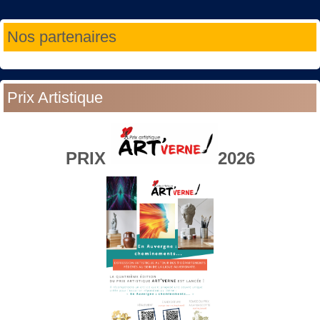
Année
Mois
Année
Mois
Nos partenaires
précédente
précédent
suivante
suivant
Prix Artistique
PRIX
2026