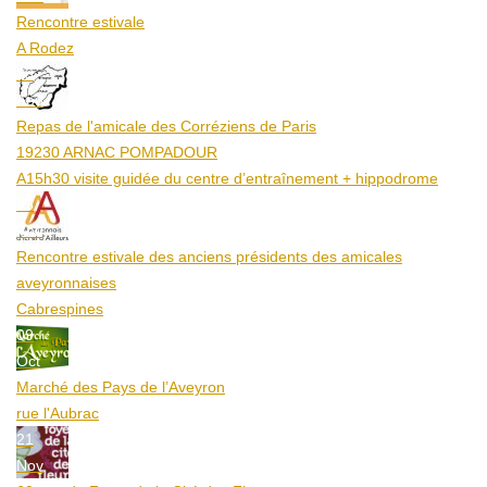
Rencontre estivale
A Rodez
23
Aoû
Repas de l'amicale des Corréziens de Paris
19230 ARNAC POMPADOUR
A15h30 visite guidée du centre d’entraînement + hippodrome
25
Aoû
Rencontre estivale des anciens présidents des amicales
aveyronnaises
Cabrespines
09
Oct
Marché des Pays de l’Aveyron
rue l'Aubrac
21
Nov