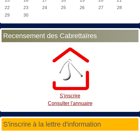
22
23
24
25
26
27
28
29
30
Recensement des Cabrettaïres
S'inscrire
Consulter l'annuaire
S'inscrire à la lettre d'information