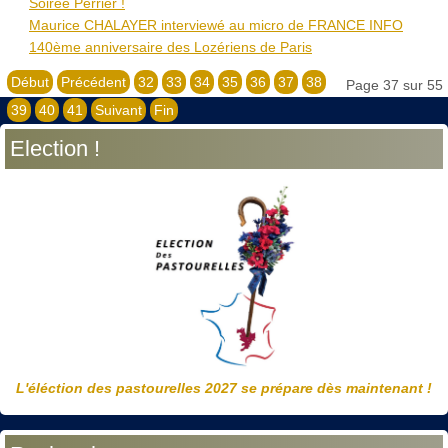
Soirée Perrier !
Maurice CHALAYER interviewé au micro de FRANCE ​INFO
140ème anniversaire des Lozériens de Paris
Début
Précédent
32
33
34
35
36
37
38
Page 37 sur 55
39
40
41
Suivant
Fin
Election !
L'éléction des pastourelles 2027 se prépare dès maintenant !