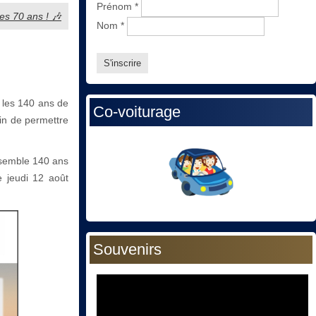
Prénom
*
ses 70 ans ! 🎶
Nom
*
 les 140 ans de
Co-voiturage
fin de permettre
nsemble 140 ans
e jeudi 12 août
Souvenirs