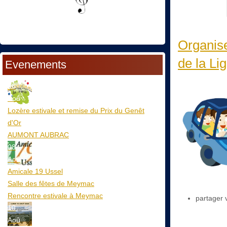
Organise
de la Lig
Evenements
06
Aoû
Lozère estivale et remise du Prix du Genêt
d'Or
AUMONT AUBRAC
08
Aoû
Amicale 19 Ussel
Salle des fêtes de Meymac
Rencontre estivale à Meymac
partager 
10
Aoû