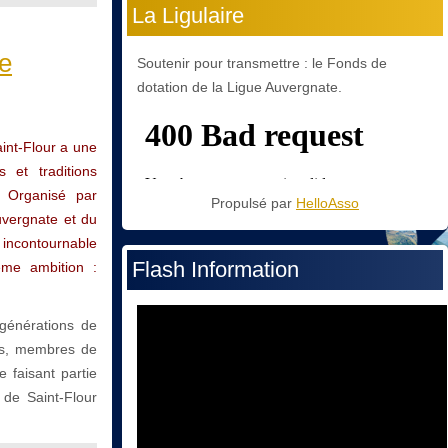
La Ligulaire
ne
Soutenir pour transmettre : le Fonds de
dotation de la Ligue Auvergnate.
aint-Flour a une
 et traditions
. Organisé par
Propulsé par
HelloAsso
Auvergnate et du
 incontournable
Flash Information
ême ambition :
 générations de
res, membres de
 faisant partie
 de Saint-Flour