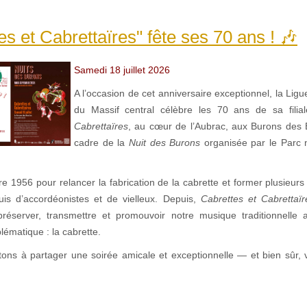
es et Cabrettaïres" fête ses 70 ans ! 🎶
Samedi 18 juillet 2026
A l’occasion de cet anniversaire exceptionnel, la Lig
du Massif central célèbre les 70 ans de sa fili
Cabrettaïres
, au cœur de l’Aubrac, aux Burons des 
cadre de la
Nuit des Burons
organisée par le Parc n
ndre 1956 pour relancer la fabrication de la cabrette et former plusieur
puis d’accordéonistes et de vielleux. Depuis,
Cabrettes et Cabrettaïr
réserver, transmettre et promouvoir notre musique traditionnelle 
ématique : la cabrette.
tons à partager une soirée amicale et exceptionnelle — et bien sûr,