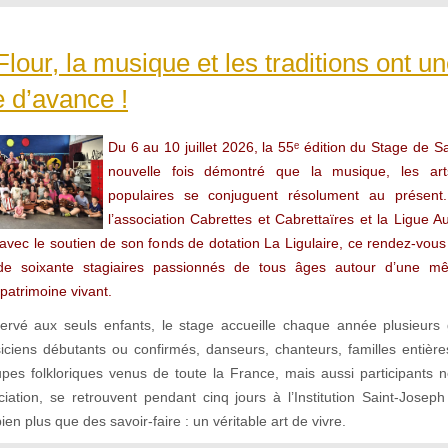
Flour, la musique et les traditions ont u
 d’avance !
Du 6 au 10 juillet 2026, la 55ᵉ édition du Stage de S
nouvelle fois démontré que la musique, les arts
populaires se conjuguent résolument au présent
l’association Cabrettes et Cabrettaïres et la Ligue 
 avec le soutien de son fonds de dotation La Ligulaire, ce rendez-vous
de soixante stagiaires passionnés de tous âges autour d’une m
patrimoine vivant.
servé aux seuls enfants, le stage accueille chaque année plusieurs
siciens débutants ou confirmés, danseurs, chanteurs, familles entiè
es folkloriques venus de toute la France, mais aussi participants ne
iation, se retrouvent pendant cinq jours à l’Institution Saint-Joseph
ien plus que des savoir-faire : un véritable art de vivre.