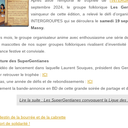
Après avoir remporté le trophée de
l’INTE
septembre 2024, le groupe folklorique
Les Gen
vainqueur de cette édition, a relevé le défi d’organ
INTERGROUPES qui se déroulera le
samedi 19 sep
Massy.
rs mois, le groupe organisateur anime avec enthousiasme une série de
 mascottes de nos super groupes folkloriques rivalisent d’inventivité 
ce festive et conviviale.
nture des SuperGentianes
idéo de lancement dans laquelle Laurent Souques, président des Gen
 retrouver le trophée :
ICI
pas, une année de défis et de rebondissements :
ICI
ement la bande-annonce en BD de cette grande soirée de partage et de 
Lire la suite : Les SuperGentianes convoquent la Ligue des
destin de la bourrée et de la cabrette
t de solidarité !