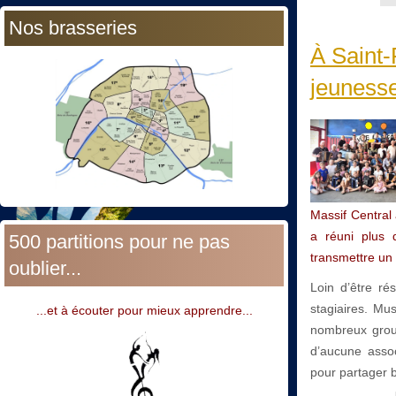
Nos brasseries
À Saint-
jeunesse
Massif Central
a réuni plus 
500 partitions pour ne pas
transmettre un 
oublier...
Loin d’être ré
stagiaires. Mu
...et à écouter pour mieux apprendre...
nombreux group
d’aucune assoc
pour partager b