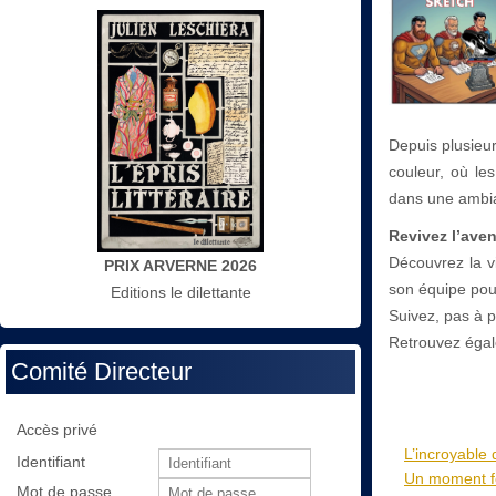
Depuis plusieu
couleur, où les
dans une ambian
Revivez l’ave
Découvrez la v
PRIX ARVERNE 2026
son équipe pour
Editions le dilettante
Suivez, pas à 
Retrouvez égal
Comité Directeur
Accès privé
L’incroyable 
Identifiant
Un moment for
Mot de passe