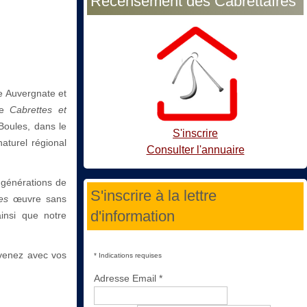
Recensement des Cabrettaïres
ue Auvergnate et
ale
Cabrettes et
Boules, dans le
S'inscrire
aturel régional
Consulter l'annuaire
s générations de
S'inscrire à la lettre
es
œuvre sans
d'information
ainsi que notre
 venez avec vos
*
Indications requises
Adresse Email
*