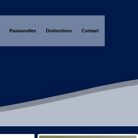
Pastourelles
Distinctions
Contact
Année
Mois
Année
Mois