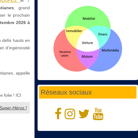
RGROUPES
le 7
tianes
, grand
iser le prochain
tembre 2026 à
 défis hauts en
et d’ingéniosité
tianes, appelle
Réseaux sociaux
folie ! ICI
 Super-Héros !