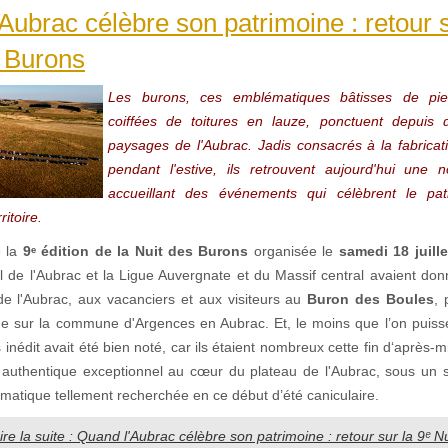
Aubrac célèbre son patrimoine : retour s
s Burons
Les burons, ces emblématiques bâtisses de pie
coiffées de toitures en lauze, ponctuent depuis d
paysages de l'Aubrac. Jadis consacrés à la fabrica
pendant l'estive, ils retrouvent aujourd'hui une 
accueillant des événements qui célèbrent le pat
ritoire.
e la
9ᵉ édition de la Nuit des Burons
organisée le
samedi 18 juill
al de l'Aubrac et la Ligue Auvergnate et du Massif central avaient do
de l'Aubrac, aux vacanciers et aux visiteurs au
Buron des Boules
, 
ude sur la commune d'Argences en Aubrac. Et, le moins que l’on puisse
inédit avait été bien noté, car ils étaient nombreux cette fin d‘après-m
authentique exceptionnel au cœur du plateau de l'Aubrac, sous un so
imatique tellement recherchée en ce début d’été caniculaire.
ire la suite : Quand l'Aubrac célèbre son patrimoine : retour sur la 9ᵉ 