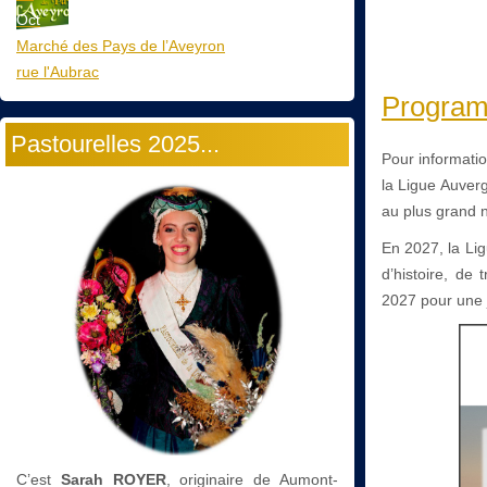
Oct
Marché des Pays de l’Aveyron
rue l'Aubrac
Programm
Pastourelles 2025...
Pour informati
la Ligue Auverg
au plus grand n
En 2027, la Li
d’histoire, de
2027 pour une j
C’est
Sarah ROYER
, originaire de Aumont-