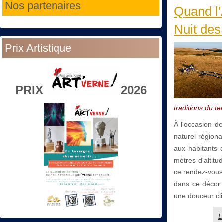
Nos partenaires
Quand l'
Nuit de
Prix Artistique
PRIX
2026
traditions du ter
À l'occasion d
naturel région
aux habitants 
mètres d'altit
ce rendez-vous 
dans ce décor 
une douceur cl
L