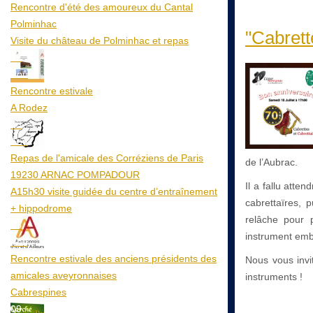
Rencontre d'été des amoureux du Cantal
Polminhac
"Cabrett
Visite du château de Polminhac et repas
12
Aoû
Rencontre estivale
A Rodez
23
Aoû
Repas de l'amicale des Corréziens de Paris
de l’Aubrac.
19230 ARNAC POMPADOUR
Il a fallu atte
A15h30 visite guidée du centre d’entraînement
cabrettaïres, 
+ hippodrome
relâche pour p
25
instrument embl
Aoû
Rencontre estivale des anciens présidents des
Nous vous invi
amicales aveyronnaises
instruments !
Cabrespines
09