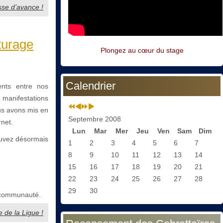
esse d’avance !
turage
Plongez au cœur du stage
Calendrier
ents entre nos
s manifestations
us avons mis en
Septembre 2008
rnet.
Lun
Mar
Mer
Jeu
Ven
Sam
Dim
uvez désormais
1
2
3
4
5
6
7
8
9
10
11
12
13
14
15
16
17
18
19
20
21
22
23
24
25
26
27
28
29
30
e communauté.
 de la Ligue !