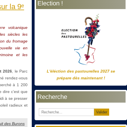
Election !
précédente
précédent
suivante
suivant
ur la 9ᵉ
rre volcanique
es siècles les
tion du fromage
nouvelle vie en
rimoine et les
et 2026
, le Parc
L'éléction des pastourelles 2027 se
nné rendez-vous
prépare dès maintenant !
perché à 1 200
 dire c’est que
Recherche
idi à se presser
leil radieux et
Valider
Nuit des Burons