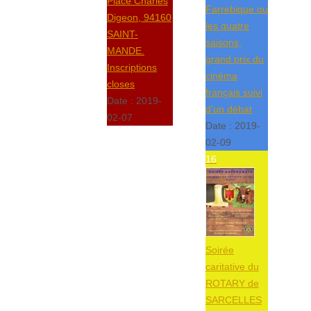
Place Charles
Farrebique ou
Digeon, 94160
les quatre
SAINT-
saisons,
MANDE.
grand prix du
Inscriptions
cinéma
closes
français suivi
Date :
2019-
d'un débat
02-07
Date :
2019-
02-09
16
Soirée
caritative du
ROTARY de
SARCELLES