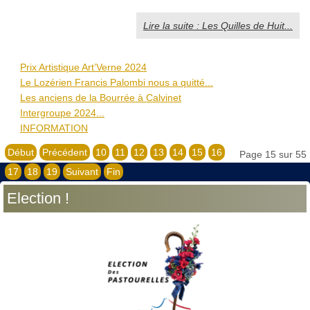
Lire la suite : Les Quilles de Huit...
Prix Artistique Art’Verne 2024
Le Lozérien Francis Palombi nous a quitté...
Les anciens de la Bourrée à Calvinet
Intergroupe 2024...
INFORMATION
Début
Précédent
10
11
12
13
14
15
16
Page 15 sur 55
17
18
19
Suivant
Fin
Election !