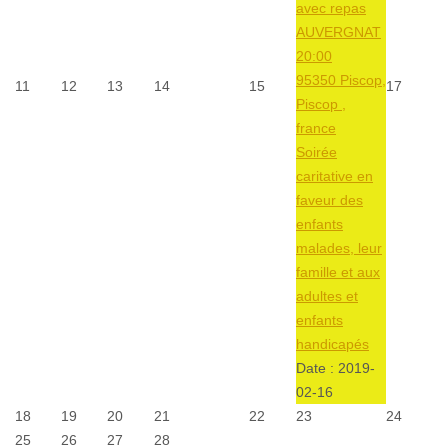
avec repas
AUVERGNAT
20:00
95350 Piscop,
11
12
13
14
15
17
Piscop ,
france
Soirée
caritative en
faveur des
enfants
malades, leur
famille et aux
adultes et
enfants
handicapés
Date :
2019-
02-16
18
19
20
21
22
23
24
25
26
27
28