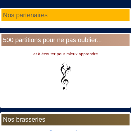
Année
Mois
Année
Mois
Nos partenaires
précédente
précédent
suivante
suivant
500 partitions pour ne pas oublier...
...et à écouter pour mieux apprendre...
Nos brasseries