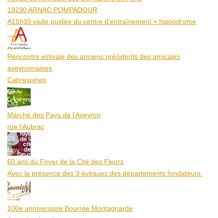
19230 ARNAC POMPADOUR
A15h30 visite guidée du centre d’entraînement + hippodrome
25
Aoû
Rencontre estivale des anciens présidents des amicales
aveyronnaises
Cabrespines
09
Oct
Marché des Pays de l’Aveyron
rue l'Aubrac
21
Nov
60 ans du Foyer de la Cité des Fleurs
Avec la présence des 3 évêques des départements fondateurs.
20
Mar
100e anniversaire Bourrée Montagnarde