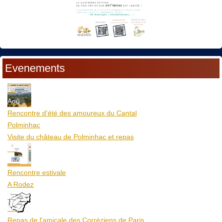
Evenements
10
Aoû
Rencontre d'été des amoureux du Cantal
Polminhac
Visite du château de Polminhac et repas
12
Aoû
Rencontre estivale
A Rodez
23
Aoû
Repas de l'amicale des Corréziens de Paris