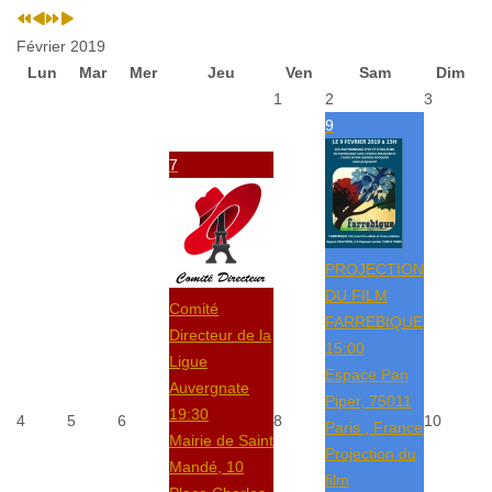
Février 2019
Lun
Mar
Mer
Jeu
Ven
Sam
Dim
1
2
3
9
7
PROJECTION
DU FILM
Comité
FARREBIQUE
Directeur de la
15:00
Ligue
Espace Pan
Auvergnate
Piper, 75011
19:30
4
5
6
8
10
Paris , France
Mairie de Saint
Projection du
Mandé, 10
film