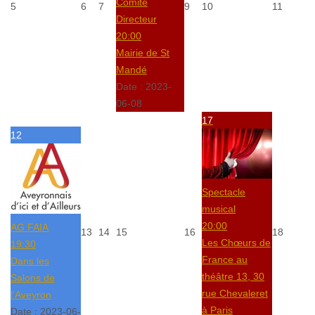
Comité
5
6
7
9
10
11
Directeur
20:00
Mairie de St
Mandé
Date :
2023-
06-08
17
12
Spectacle
musical
20:00
AG FAIA
13
14
15
16
18
Les Chœurs de
19:30
France au
Dans les
théâtre 13, 30
Salons de
rue Chevaleret
l'Aveyron
à Paris
Date :
2023-06-