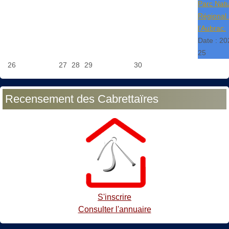
Parc Natu
Régional
l’Aubrac.
Date :
20
25
26
27
28
29
30
Recensement des Cabrettaïres
S'inscrire
Consulter l'annuaire