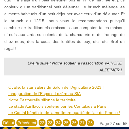
copieux qu'un traditionnel petit déjeuner. Le brunch mélange les
aliments habituels d'un petit déjeuner avec ceux d'un déjeuner. Et
le brunch du 12/15, nous vous le recommandons puisqu’il
combine de traditionnels croissants aux compotes faites maison,
d’œufs aux lards succulents, de la charcuterie et du fromage de
chez nous, des farçous, des lentilles du puy, etc. etc. Bref un
régal !
Lire la suite : Notre soutien à l’association VAINCRE
ALZEIMER !
Ovalie, la star salers du Salon de l’Agriculture 2023 !
Inauguration de l’Espace Lozère au SIA
Notre Pastourelle sillonne le territoire…
Le stade Aurillacois soutenu par les Cantalous à Paris !
Le Cantal bénéficie de la meilleure qualité de l'air de France !
Début
Précédent
22
23
24
25
26
27
28
Page 27 sur 55