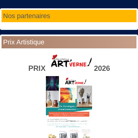
Année
Mois
Année
Mois
Nos partenaires
précédente
précédent
suivante
suivant
Prix Artistique
PRIX
2026