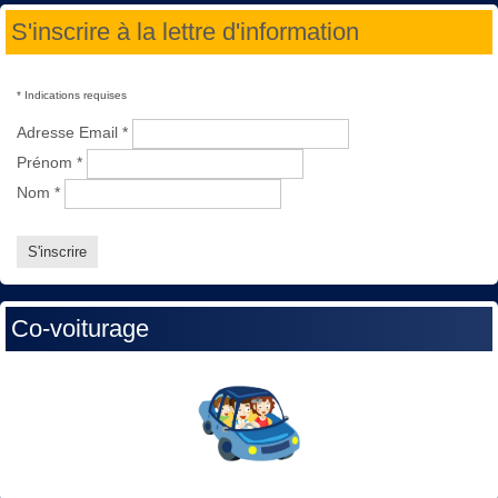
S'inscrire à la lettre d'information
*
Indications requises
Adresse Email
*
Prénom
*
Nom
*
Co-voiturage