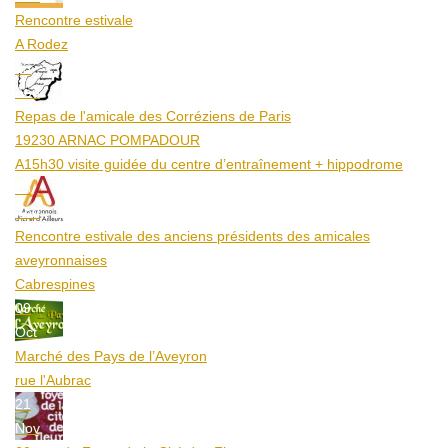
Rencontre estivale
A Rodez
23
Aoû
Repas de l'amicale des Corréziens de Paris
19230 ARNAC POMPADOUR
A15h30 visite guidée du centre d’entraînement + hippodrome
25
Aoû
Rencontre estivale des anciens présidents des amicales
aveyronnaises
Cabrespines
09
Oct
Marché des Pays de l’Aveyron
rue l'Aubrac
21
Nov