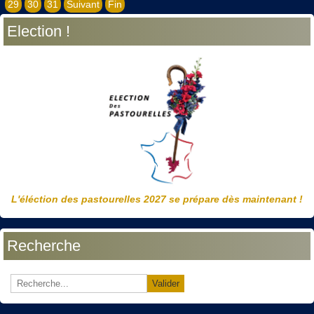
29
30
31
Suivant
Fin
Election !
L'éléction des pastourelles 2027 se prépare dès maintenant !
Recherche
Valider