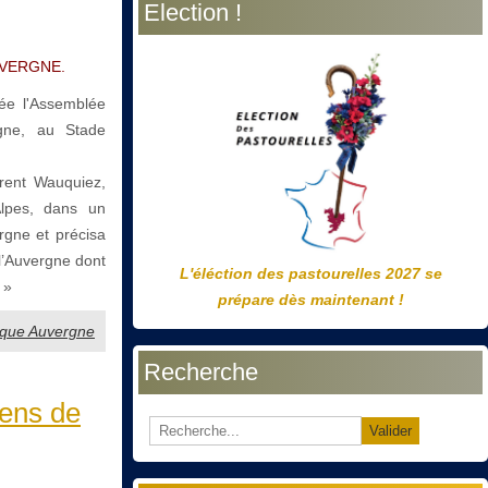
Election !
précédente
précédent
suivante
suivant
AUVERGNE.
ée l'Assemblée
gne, au Stade
rent Wauquiez,
lpes, dans un
rgne et précisa
l’Auvergne dont
L'éléction des pastourelles 2027 se
 »
prépare dès maintenant !
arque Auvergne
Recherche
iens de
Valider