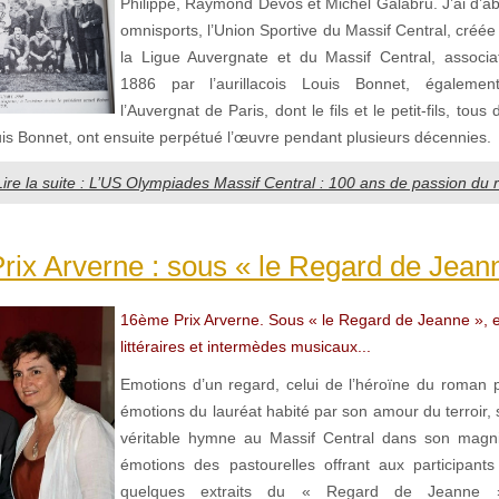
Philippe, Raymond Devos et Michel Galabru. J’ai d’ab
omnisports, l’Union Sportive du Massif Central, créée
la Ligue Auvergnate et du Massif Central, associa
1886 par l’aurillacois Louis Bonnet, égalemen
l’Auvergnat de Paris, dont le fils et le petit-fils, tou
 Bonnet, ont ensuite perpétué l’œuvre pendant plusieurs décennies.
Lire la suite : L’US Olympiades Massif Central : 100 ans de passion du r
ix Arverne : sous « le Regard de Jeann
16ème Prix Arverne. Sous « le Regard de Jeanne », 
littéraires et intermèdes musicaux...
Emotions d’un regard, celui de l’héroïne du roman 
émotions du lauréat habité par son amour du terroir,
véritable hymne au Massif Central dans son magnif
émotions des pastourelles offrant aux participant
quelques extraits du « Regard de Jeanne 