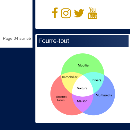
Page 34 sur 55
Fourre-tout