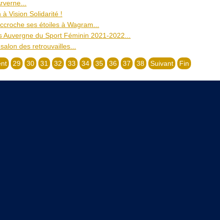
rverne...
 à Vision Solidarité !
ccroche ses étoiles à Wagram...
 Auvergne du Sport Féminin 2021-2022...
 salon des retrouvailles...
nt
29
30
31
32
33
34
35
36
37
38
Suivant
Fin