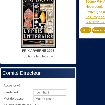
16ème Prix A
Notre soutien
L’Auvergne a
Les Trophées
SIA 2022 : le
Début
Précéde
PRIX ARVERNE 2026
Editions le dilettante
Comité Directeur
Accès privé
Identifiant
Mot de passe
Se souvenir de moi