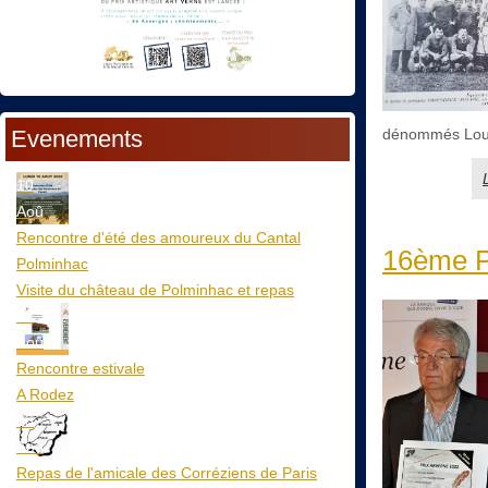
Evenements
dénommés Louis
10
Aoû
Rencontre d'été des amoureux du Cantal
16ème Pr
Polminhac
Visite du château de Polminhac et repas
12
Aoû
Rencontre estivale
A Rodez
23
Aoû
Repas de l'amicale des Corréziens de Paris