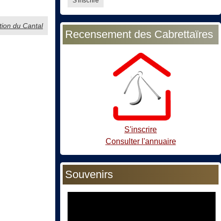
ation du Cantal
Recensement des Cabrettaïres
S'inscrire
Consulter l'annuaire
Souvenirs