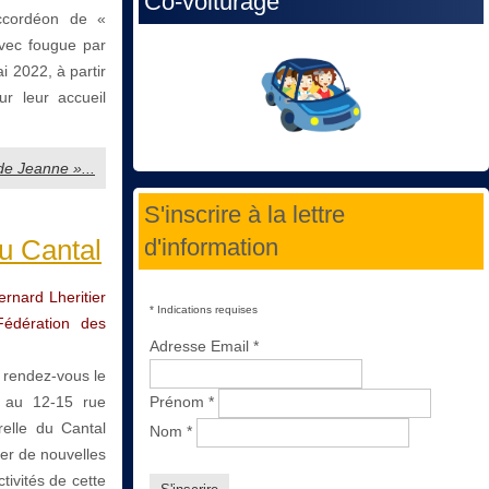
Co-voiturage
accordéon de «
avec fougue par
ai 2022, à partir
 leur accueil
de Jeanne »...
S'inscrire à la lettre
du Cantal
d'information
rnard Lheritier
*
Indications requises
Fédération des
Adresse Email
*
 rendez-vous le
 au 12-15 rue
Prénom
*
elle du Cantal
Nom
*
er de nouvelles
tivités de cette