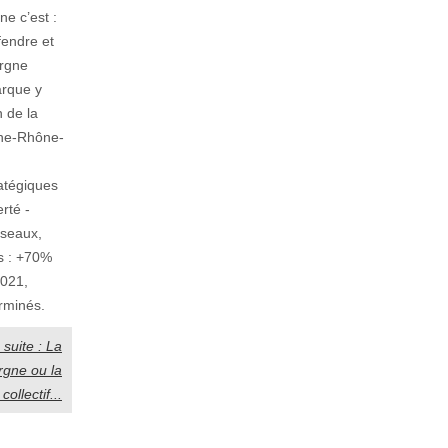
e c’est :
éfendre et
ergne
rque y
 de la
ne-Rhône-
ratégiques
erté -
éseaux,
s : +70%
2021,
rminés.
a suite : La
gne ou la
collectif...