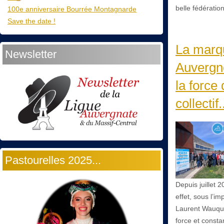
belle fédératio
100e anniversaire Bourrée Montagnarde
Save the date !
La marq
Newsletter
Auvergn
la force
collectif.
Pastourelles 2025...
Depuis juillet 
effet, sous l’im
Laurent Wauqu
force et consta