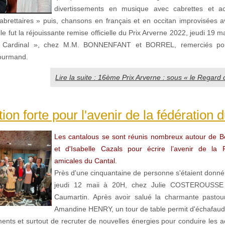
divertissements en musique avec cabrettes et 
abrettaires » puis, chansons en français et en occitan improvisées 
le fut la réjouissante remise officielle du Prix Arverne 2022, jeudi 19 m
 Cardinal », chez M.M. BONNENFANT et BORREL, remerciés pour
gourmand.
Lire la suite : 16ème Prix Arverne : sous « le Regard 
tion forte pour l'avenir de la fédération 
Les cantalous se sont réunis nombreux autour de Be
et d'Isabelle Cazals pour écrire l’avenir de la 
amicales du Cantal.
Près d'une cinquantaine de personne s'étaient donné
jeudi 12 maii à 20H, chez Julie COSTEROUSSE
Caumartin. Après avoir salué la charmante pastour
Amandine HENRY, un tour de table permit d'échafaud
nts et surtout de recruter de nouvelles énergies pour conduire les ac