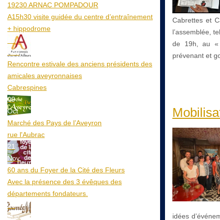
19230 ARNAC POMPADOUR
A15h30 visite guidée du centre d’entraînement
Cabrettes et C
+ hippodrome
l’assemblée, tel
25
de 19h, au «
Aoû
prévenant et 
Rencontre estivale des anciens présidents des
amicales aveyronnaises
Cabrespines
09
Mobilisa
Oct
Marché des Pays de l’Aveyron
rue l'Aubrac
21
Nov
60 ans du Foyer de la Cité des Fleurs
Avec la présence des 3 évêques des
départements fondateurs.
20
idées d’événeme
Mar