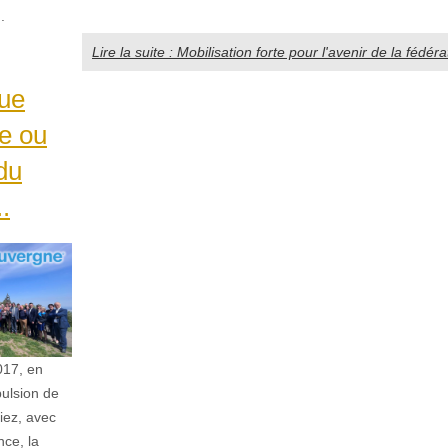
n.
Lire la suite : Mobilisation forte pour l'avenir de la fédér
ue
e ou
 du
..
2017, en
pulsion de
iez, avec
nce, la