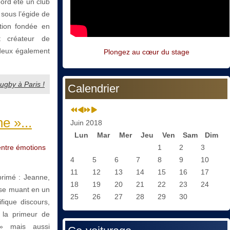
ord été un club
 sous l’égide de
tion fondée en
t créateur de
s deux également
Plongez au cœur du stage
ugby à Paris !
Calendrier
e »...
Juin 2018
Lun
Mar
Mer
Jeu
Ven
Sam
Dim
entre émotions
1
2
3
4
5
6
7
8
9
10
11
12
13
14
15
16
17
primé : Jeanne,
18
19
20
21
22
23
24
 se muant en un
25
26
27
28
29
30
ique discours,
s la primeur de
» mais aussi