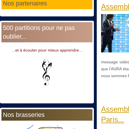
Nos partenaires
Assembl
500 partitions pour ne pas
oublier...
...et à écouter pour mieux apprendre...
message vidéo,
que l'AURA éta
nous sommes f
Assemblé
Nos brasseries
Paris...