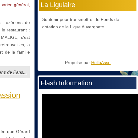
La Ligulaire
sorier général,
Soutenir pour transmettre : le Fonds de
s Lozériens de
dotation de la Ligue Auvergnate.
 le restaurant :
 MALIGE, s’est
etrouvailles, la
rt de la famille
Propulsé par
HelloAsso
ens de Paris...
Flash Information
assion
née que Gérard