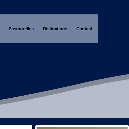
Pastourelles
Distinctions
Contact
Année
Mois
Année
Mois