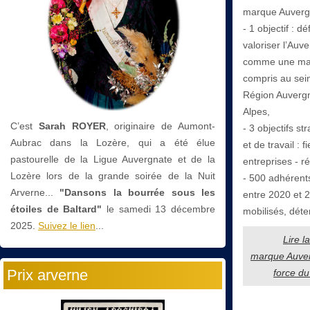
marque Auvergn
- 1 objectif : d
valoriser l’Auv
comme une ma
compris au sein
Région Auverg
Alpes,
C’est
Sarah ROYER
, originaire de Aumont-
- 3 objectifs st
Aubrac dans la Lozère, qui a été élue
et de travail : fi
pastourelle de la Ligue Auvergnate et de la
entreprises - r
Lozère lors de la grande soirée de la Nuit
- 500 adhérent
Arverne...
"Dansons la bourrée sous les
entre 2020 et 
étoiles de Baltard"
le
samedi 13 décembre
mobilisés, déte
2025.
Suivez le lien
...
Lire l
marque Auver
Prix arverne
force du 